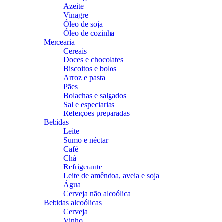
Azeite
Vinagre
Óleo de soja
Óleo de cozinha
Mercearia
Cereais
Doces e chocolates
Biscoitos e bolos
Arroz e pasta
Pães
Bolachas e salgados
Sal e especiarias
Refeições preparadas
Bebidas
Leite
Sumo e néctar
Café
Chá
Refrigerante
Leite de amêndoa, aveia e soja
Água
Cerveja não alcoólica
Bebidas alcoólicas
Cerveja
Vinho