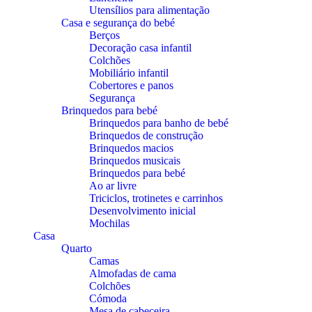
Utensílios para alimentação
Casa e segurança do bebé
Berços
Decoração casa infantil
Colchões
Mobiliário infantil
Cobertores e panos
Segurança
Brinquedos para bebé
Brinquedos para banho de bebé
Brinquedos de construção
Brinquedos macios
Brinquedos musicais
Brinquedos para bebé
Ao ar livre
Triciclos, trotinetes e carrinhos
Desenvolvimento inicial
Mochilas
Casa
Quarto
Camas
Almofadas de cama
Colchões
Cómoda
Mesa de cabeceira