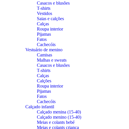
Casacos e blusões
T-shirts
Vestidos
Saias e calções
Calças
Roupa interior
Pijamas
Fatos
Cachecóis
Vestuário de menino
Camisas
Malhas e sweats
Casacos e blusões
T-shirts
Calças
Calções
Roupa interior
Pijamas
Fatos
Cachecóis
Calçado infantil
Calçado menina (15-40)
Calçado menino (15-40)
Meias e colants bebé
Meias e colants criança