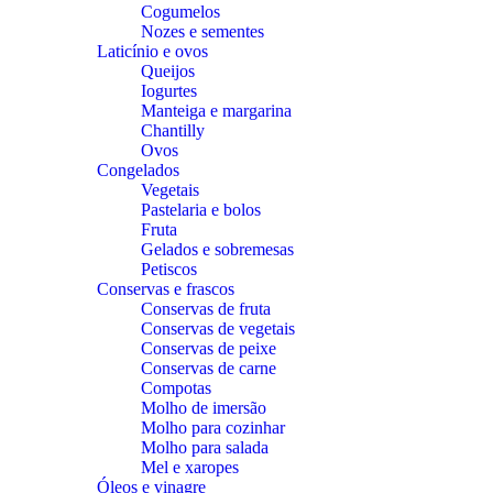
Cogumelos
Nozes e sementes
Laticínio e ovos
Queijos
Iogurtes
Manteiga e margarina
Chantilly
Ovos
Congelados
Vegetais
Pastelaria e bolos
Fruta
Gelados e sobremesas
Petiscos
Conservas e frascos
Conservas de fruta
Conservas de vegetais
Conservas de peixe
Conservas de carne
Compotas
Molho de imersão
Molho para cozinhar
Molho para salada
Mel e xaropes
Óleos e vinagre