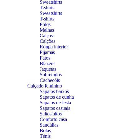
Sweatshirts
T-shirts
Sweatshirts
T-shirts
Polos
Malhas
Calças
Calções
Roupa interior
Pijamas
Fatos
Blazers
Jaquetas
Sobretudos
Cachecóis
Calçado feminino
Sapatos baixos
Sapatos de cunha
Sapatos de festa
Sapatos casuais
Saltos altos
Conforto casa
Sandálias
Botas
Ténis