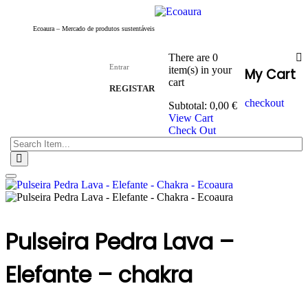
Ecoaura – Mercado de produtos sustentáveis
There are
0
Entrar
item(s)
in your
My Cart
cart
REGISTAR
checkout
Subtotal:
0,00
€
View Cart
Check Out
Toggle
navigation
Pulseira Pedra Lava –
Elefante – chakra