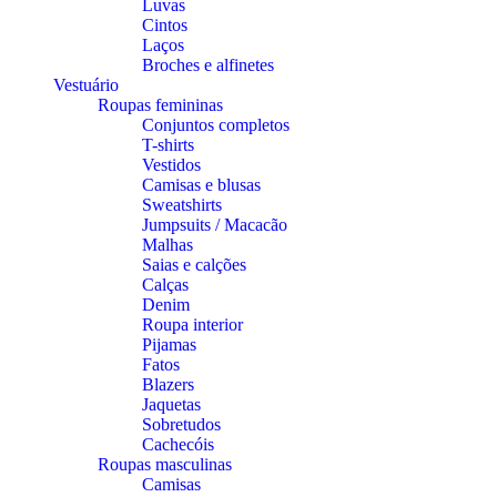
Luvas
Cintos
Laços
Broches e alfinetes
Vestuário
Roupas femininas
Conjuntos completos
T-shirts
Vestidos
Camisas e blusas
Sweatshirts
Jumpsuits / Macacão
Malhas
Saias e calções
Calças
Denim
Roupa interior
Pijamas
Fatos
Blazers
Jaquetas
Sobretudos
Cachecóis
Roupas masculinas
Camisas