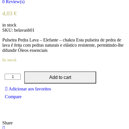
0
Review(s)
4,03
€
in stock
SKU:
belavasb01
Pulseira Pedra Lava – Elefante – chakra Esta pulseira de pedra de
lava é feita com pedras naturais e elástico resistente, permitindo-lhe
difundir Óleos essenciais
In stock
Pulseira
Add to cart
Pedra
Lava
Adicionar aos favoritos
-
Compare
Elefante
-
chakra
quantity
Share