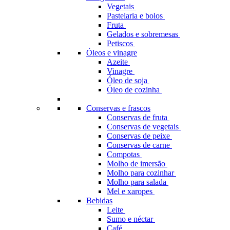
Vegetais
Pastelaria e bolos
Fruta
Gelados e sobremesas
Petiscos
Óleos e vinagre
Azeite
Vinagre
Óleo de soja
Óleo de cozinha
Conservas e frascos
Conservas de fruta
Conservas de vegetais
Conservas de peixe
Conservas de carne
Compotas
Molho de imersão
Molho para cozinhar
Molho para salada
Mel e xaropes
Bebidas
Leite
Sumo e néctar
Café