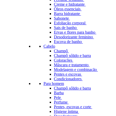
Creme e hidratante
Óleos essenciais
Barra hidratante
Sabonete
Esfoliação corporal
Sais de banho
Ervas e flores para banho
Desodorizante feminino
Escova de banho
Cabelo
Champô
Champô sólido e barra
Colorações
Máscara e tratamento
Modelagem e combinação
Pentes e escovas
Condicionadores
Para homem
Champô sólido e barra
Barba
Pele
Perfume
Pentes, escovas e corte
Higiene íntima