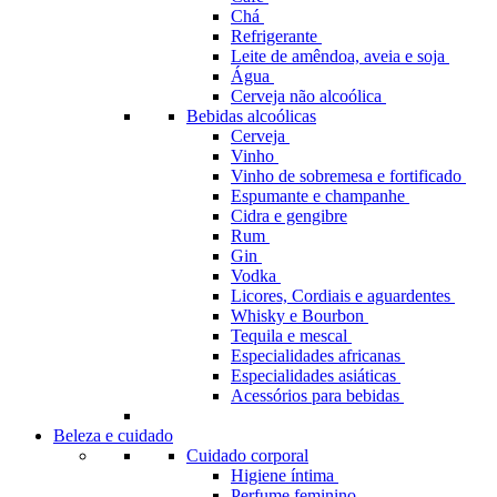
Chá
Refrigerante
Leite de amêndoa, aveia e soja
Água
Cerveja não alcoólica
Bebidas alcoólicas
Cerveja
Vinho
Vinho de sobremesa e fortificado
Espumante e champanhe
Cidra e gengibre
Rum
Gin
Vodka
Licores, Cordiais e aguardentes
Whisky e Bourbon
Tequila e mescal
Especialidades africanas
Especialidades asiáticas
Acessórios para bebidas
Beleza e cuidado
Cuidado corporal
Higiene íntima
Perfume feminino