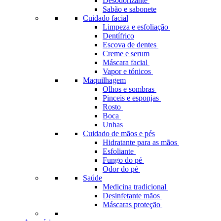
Desodorizante
Sabão e sabonete
Cuidado facial
Limpeza e esfoliação
Dentífrico
Escova de dentes
Creme e serum
Máscara facial
Vapor e tónicos
Maquilhagem
Olhos e sombras
Pinceis e esponjas
Rosto
Boca
Unhas
Cuidado de mãos e pés
Hidratante para as mãos
Esfoliante
Fungo do pé
Odor do pé
Saúde
Medicina tradicional
Desinfetante mãos
Máscaras proteção