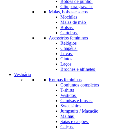
Botões de punho
Clip para gravata
Malas, bolsas e sacos
Mochilas
Malas de mão
Bolsas
Carteiras
Acessórios femininos
Relógios
Chapéus
Luvas
Cintos
Laços
Broches e alfinetes
Vestuário
Roupas femininas
Conjuntos completos
T-shirts
Vestidos
Camisas e blusas
Sweatshirts
Jumpsuits / Macacão
Malhas
Saias e calções
Calças