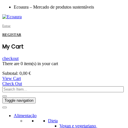
Ecoaura – Mercado de produtos sustentáveis
Entrar
REGISTAR
My Cart
checkout
There are
0 item(s)
in your cart
Subtotal:
0,00
€
View Cart
Check Out
Toggle navigation
Alimentação
Dieta
Vegan e vegetariano