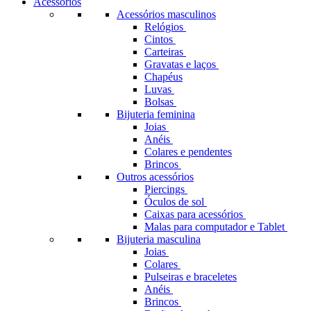
Acessórios
Acessórios masculinos
Relógios
Cintos
Carteiras
Gravatas e laços
Chapéus
Luvas
Bolsas
Bijuteria feminina
Joias
Anéis
Colares e pendentes
Brincos
Outros acessórios
Piercings
Óculos de sol
Caixas para acessórios
Malas para computador e Tablet
Bijuteria masculina
Joias
Colares
Pulseiras e braceletes
Anéis
Brincos