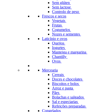
Sem glúten
Sem lactose
Controlo de peso
Frescos e secos
Vegetais
Frutas
Cogumelos
Nozes e sementes
Laticínio e ovos
Queijos
Iogurtes
Manteiga e margarina
Chantilly
Ovos
Mercearia
Cereais
Doces e chocolates
Biscoitos e bolos
Arroz e pasta
Pães
Bolachas e salgados
Sal e especiarias
Refeições preparadas
Congelados