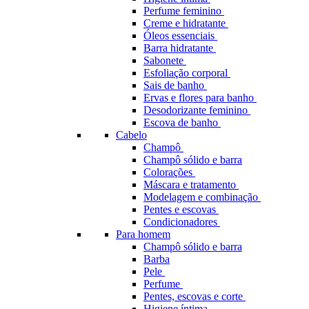
Perfume feminino
Creme e hidratante
Óleos essenciais
Barra hidratante
Sabonete
Esfoliação corporal
Sais de banho
Ervas e flores para banho
Desodorizante feminino
Escova de banho
Cabelo
Champô
Champô sólido e barra
Colorações
Máscara e tratamento
Modelagem e combinação
Pentes e escovas
Condicionadores
Para homem
Champô sólido e barra
Barba
Pele
Perfume
Pentes, escovas e corte
Higiene íntima