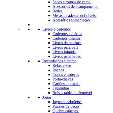
Sacos e roupas de cama
Acessórios de acampamento
Redes
Mesas e cadeiras dobráveis
Acessórios alimentação
Livros e cadernos
Cadernos e diários
Cadernos infantis
Livros de receitas
Livros para pais
Livros infantis
Livros para bebés
Recordações e mente
Relax e zen
Ímanes
Copos e canecas
Porta-chaves
Cartões e postais
Figurinhas
Bolsas tablet e telemóvel
Jogos
Jogos de tabuleiro
Puzzles de peças
Quebra cabeças