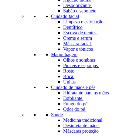
Desodorizante
Sabão e sabonete
Cuidado facial
Limpeza e esfoliação
Dentífrico
Escova de dentes
Creme e serum
Máscara facial
Vapor e tónicos
Maquilhagem
Olhos e sombras
Pinceis e esponjas
Rosto
Boca
Unhas
Cuidado de mãos e pés
Hidratante para as mãos
Esfoliante
Fungo do pé
Odor do pé
Saúde
Medicina tradicional
Desinfetante mãos
Máscaras proteção