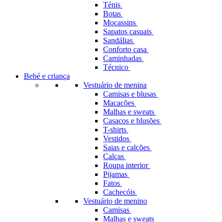
Ténis
Botas
Mocassins
Sapatos casuais
Sandálias
Conforto casa
Caminhadas
Técnico
Bebé e criança
Vestuário de menina
Camisas e blusas
Macacões
Malhas e sweats
Casacos e blusões
T-shirts
Vestidos
Saias e calções
Calças
Roupa interior
Pijamas
Fatos
Cachecóis
Vestuário de menino
Camisas
Malhas e sweats