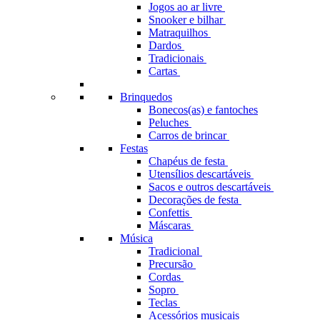
Jogos ao ar livre
Snooker e bilhar
Matraquilhos
Dardos
Tradicionais
Cartas
Brinquedos
Bonecos(as) e fantoches
Peluches
Carros de brincar
Festas
Chapéus de festa
Utensílios descartáveis
Sacos e outros descartáveis
Decorações de festa
Confettis
Máscaras
Música
Tradicional
Precursão
Cordas
Sopro
Teclas
Acessórios musicais