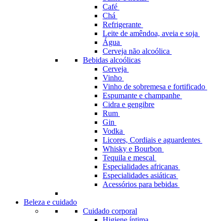
Café
Chá
Refrigerante
Leite de amêndoa, aveia e soja
Água
Cerveja não alcoólica
Bebidas alcoólicas
Cerveja
Vinho
Vinho de sobremesa e fortificado
Espumante e champanhe
Cidra e gengibre
Rum
Gin
Vodka
Licores, Cordiais e aguardentes
Whisky e Bourbon
Tequila e mescal
Especialidades africanas
Especialidades asiáticas
Acessórios para bebidas
Beleza e cuidado
Cuidado corporal
Higiene íntima