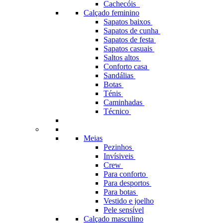
Cachecóis
Calçado feminino
Sapatos baixos
Sapatos de cunha
Sapatos de festa
Sapatos casuais
Saltos altos
Conforto casa
Sandálias
Botas
Ténis
Caminhadas
Técnico
Meias
Pezinhos
Invísiveis
Crew
Para conforto
Para desportos
Para botas
Vestido e joelho
Pele sensível
Calçado masculino