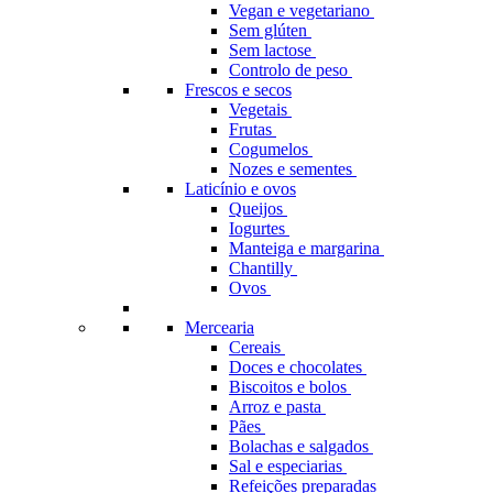
Vegan e vegetariano
Sem glúten
Sem lactose
Controlo de peso
Frescos e secos
Vegetais
Frutas
Cogumelos
Nozes e sementes
Laticínio e ovos
Queijos
Iogurtes
Manteiga e margarina
Chantilly
Ovos
Mercearia
Cereais
Doces e chocolates
Biscoitos e bolos
Arroz e pasta
Pães
Bolachas e salgados
Sal e especiarias
Refeições preparadas