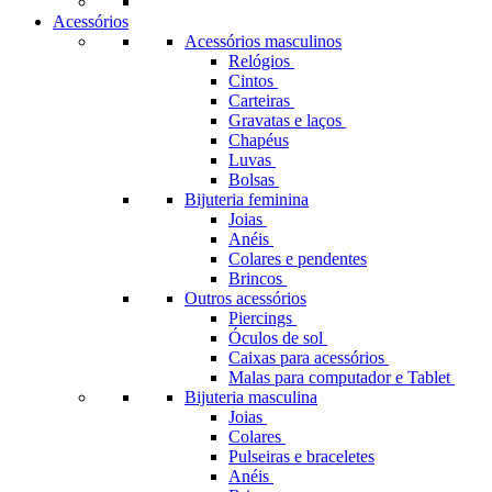
Acessórios
Acessórios masculinos
Relógios
Cintos
Carteiras
Gravatas e laços
Chapéus
Luvas
Bolsas
Bijuteria feminina
Joias
Anéis
Colares e pendentes
Brincos
Outros acessórios
Piercings
Óculos de sol
Caixas para acessórios
Malas para computador e Tablet
Bijuteria masculina
Joias
Colares
Pulseiras e braceletes
Anéis