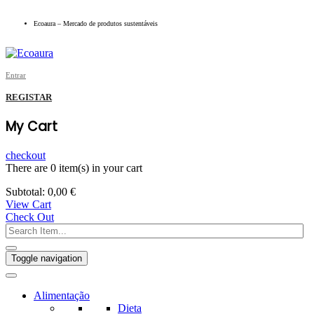
Ecoaura – Mercado de produtos sustentáveis
Entrar
REGISTAR
My Cart
checkout
There are
0 item(s)
in your cart
Subtotal:
0,00
€
View Cart
Check Out
Toggle navigation
Alimentação
Dieta