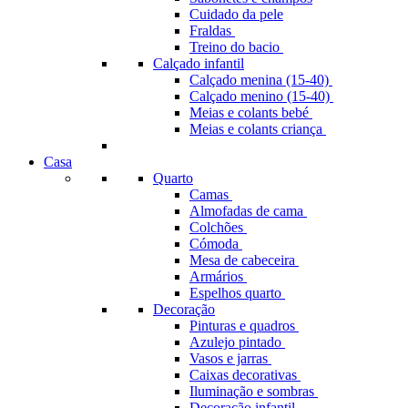
Cuidado da pele
Fraldas
Treino do bacio
Calçado infantil
Calçado menina (15-40)
Calçado menino (15-40)
Meias e colants bebé
Meias e colants criança
Casa
Quarto
Camas
Almofadas de cama
Colchões
Cómoda
Mesa de cabeceira
Armários
Espelhos quarto
Decoração
Pinturas e quadros
Azulejo pintado
Vasos e jarras
Caixas decorativas
Iluminação e sombras
Decoração infantil