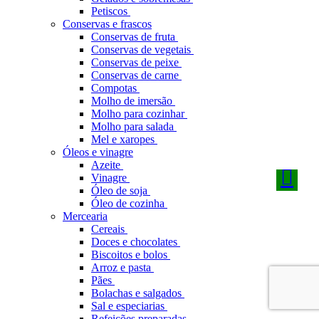
Petiscos
Conservas e frascos
Conservas de fruta
Conservas de vegetais
Conservas de peixe
Conservas de carne
Compotas
Molho de imersão
Molho para cozinhar
Molho para salada
Mel e xaropes
Óleos e vinagre
Azeite
Vinagre
Óleo de soja
Óleo de cozinha
Mercearia
Cereais
Doces e chocolates
Biscoitos e bolos
Arroz e pasta
Pães
Bolachas e salgados
Sal e especiarias
Refeições preparadas