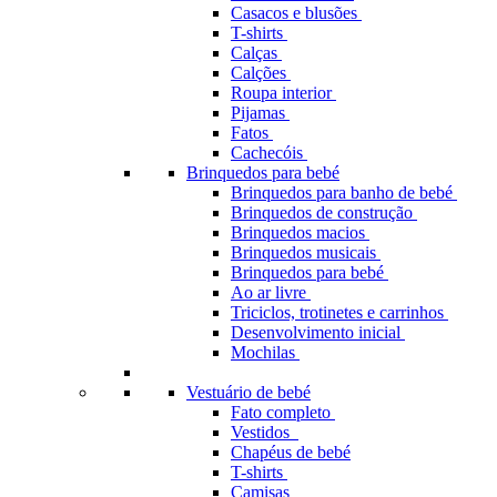
Casacos e blusões
T-shirts
Calças
Calções
Roupa interior
Pijamas
Fatos
Cachecóis
Brinquedos para bebé
Brinquedos para banho de bebé
Brinquedos de construção
Brinquedos macios
Brinquedos musicais
Brinquedos para bebé
Ao ar livre
Triciclos, trotinetes e carrinhos
Desenvolvimento inicial
Mochilas
Vestuário de bebé
Fato completo
Vestidos
Chapéus de bebé
T-shirts
Camisas