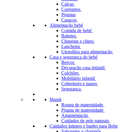
Calças
Conjuntos
Pijamas
Casacos
Alimentação bebé
Comida de bebé
Babetes
Chupetas e clipes
Lancheira
Utensílios para alimentação
Casa e segurança do bebé
Berços
Decoração casa infantil
Colchões
Mobiliário infantil
Cobertores e panos
Segurança
Mamã
Roupa de maternidade
Pijama de maternidade
Amamentação
Cuidados de pele naturais
Cuidados íntimos e banho para Bebe
Sabonetes e champôs