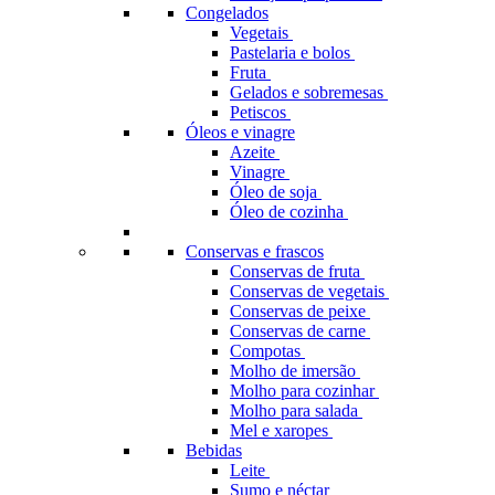
Congelados
Vegetais
Pastelaria e bolos
Fruta
Gelados e sobremesas
Petiscos
Óleos e vinagre
Azeite
Vinagre
Óleo de soja
Óleo de cozinha
Conservas e frascos
Conservas de fruta
Conservas de vegetais
Conservas de peixe
Conservas de carne
Compotas
Molho de imersão
Molho para cozinhar
Molho para salada
Mel e xaropes
Bebidas
Leite
Sumo e néctar