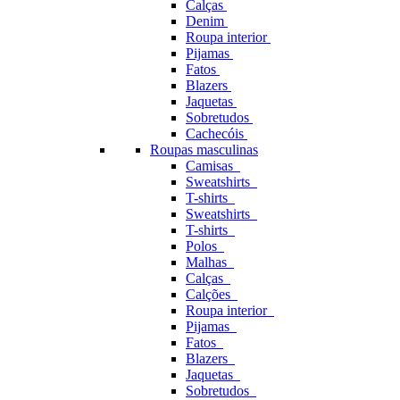
Calças
Denim
Roupa interior
Pijamas
Fatos
Blazers
Jaquetas
Sobretudos
Cachecóis
Roupas masculinas
Camisas
Sweatshirts
T-shirts
Sweatshirts
T-shirts
Polos
Malhas
Calças
Calções
Roupa interior
Pijamas
Fatos
Blazers
Jaquetas
Sobretudos