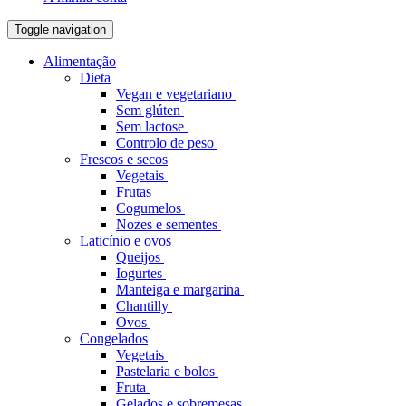
Toggle navigation
Alimentação
Dieta
Vegan e vegetariano
Sem glúten
Sem lactose
Controlo de peso
Frescos e secos
Vegetais
Frutas
Cogumelos
Nozes e sementes
Laticínio e ovos
Queijos
Iogurtes
Manteiga e margarina
Chantilly
Ovos
Congelados
Vegetais
Pastelaria e bolos
Fruta
Gelados e sobremesas