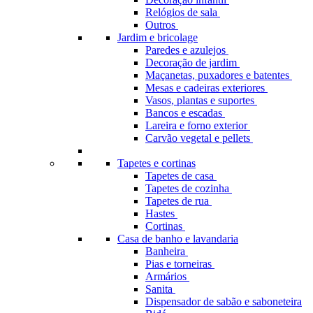
Relógios de sala
Outros
Jardim e bricolage
Paredes e azulejos
Decoração de jardim
Maçanetas, puxadores e batentes
Mesas e cadeiras exteriores
Vasos, plantas e suportes
Bancos e escadas
Lareira e forno exterior
Carvão vegetal e pellets
Tapetes e cortinas
Tapetes de casa
Tapetes de cozinha
Tapetes de rua
Hastes
Cortinas
Casa de banho e lavandaria
Banheira
Pias e torneiras
Armários
Sanita
Dispensador de sabão e saboneteira