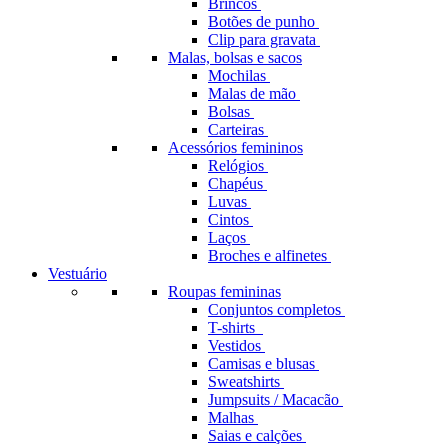
Brincos
Botões de punho
Clip para gravata
Malas, bolsas e sacos
Mochilas
Malas de mão
Bolsas
Carteiras
Acessórios femininos
Relógios
Chapéus
Luvas
Cintos
Laços
Broches e alfinetes
Vestuário
Roupas femininas
Conjuntos completos
T-shirts
Vestidos
Camisas e blusas
Sweatshirts
Jumpsuits / Macacão
Malhas
Saias e calções