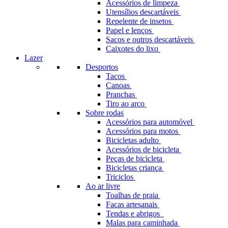
Acessórios de limpeza
Utensílios descartáveis
Repelente de insetos
Papel e lenços
Sacos e outros descartáveis
Caixotes do lixo
Lazer
Desportos
Tacos
Canoas
Pranchas
Tiro ao arco
Sobre rodas
Acessórios para automóvel
Acessórios para motos
Bicicletas adulto
Acessórios de bicicleta
Peças de bicicleta
Bicicletas criança
Triciclos
Ao ar livre
Toalhas de praia
Facas artesanais
Tendas e abrigos
Malas para caminhada