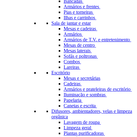
Bancadas
Armários e frentes
Pias e torneiras
Ilhas e carrinhos
Sala de jantar e estar
Mesas e cadeiras
Armários
Armários de T.V. e entretenimento
Mesas de centro
Mesas laterais
Sofás e poltronas
Combos
Lareiras
Escritório
Mesas e secretárias
Cadeiras
Armários e prateleiras de escritório
Iluminação e sombras
Papelaria
Canetas e escrita
Difusores, ambientadores, velas e limpeza
orgânica
Lavagem de roupa
Limpeza geral
Plantas purificadoras