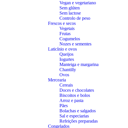
Vegan e vegetariano
Sem glúten
Sem lactose
Controlo de peso
Frescos e secos
Vegetais
Frutas
Cogumelos
Nozes e sementes
Laticínio e ovos
Queijos
Iogurtes
Manteiga e margarina
Chantilly
Ovos
Mercearia
Cereais
Doces e chocolates
Biscoitos e bolos
Arroz e pasta
Pães
Bolachas e salgados
Sal e especiarias
Refeições preparadas
Congelados