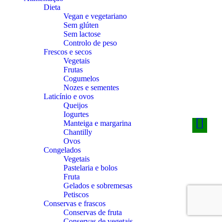
Dieta
Vegan e vegetariano
Sem glúten
Sem lactose
Controlo de peso
Frescos e secos
Vegetais
Frutas
Cogumelos
Nozes e sementes
Laticínio e ovos
Queijos
Iogurtes
Manteiga e margarina
Chantilly
Ovos
Congelados
Vegetais
Pastelaria e bolos
Fruta
Gelados e sobremesas
Petiscos
Conservas e frascos
Conservas de fruta
Conservas de vegetais