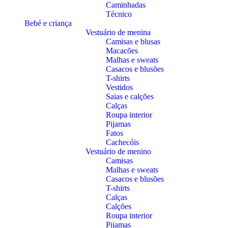
Caminhadas
Técnico
Bebé e criança
Vestuário de menina
Camisas e blusas
Macacões
Malhas e sweats
Casacos e blusões
T-shirts
Vestidos
Saias e calções
Calças
Roupa interior
Pijamas
Fatos
Cachecóis
Vestuário de menino
Camisas
Malhas e sweats
Casacos e blusões
T-shirts
Calças
Calções
Roupa interior
Pijamas