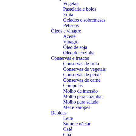
Vegetais
Pastelaria e bolos
Fruta
Gelados e sobremesas
Petiscos
Óleos e vinagre
Azeite
Vinagre
Óleo de soja
Óleo de cozinha
Conservas e frascos
Conservas de fruta
Conservas de vegetais
Conservas de peixe
Conservas de carne
Compotas
Molho de imersão
Molho para cozinhar
Molho para salada
Mel e xaropes
Bebidas
Leite
Sumo e néctar
Café
Chá