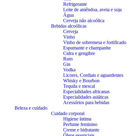
Refrigerante
Leite de amêndoa, aveia e soja
Água
Cerveja não alcoólica
Bebidas alcoólicas
Cerveja
Vinho
Vinho de sobremesa e fortificado
Espumante e champanhe
Cidra e gengibre
Rum
Gin
Vodka
Licores, Cordiais e aguardentes
Whisky e Bourbon
Tequila e mescal
Especialidades africanas
Especialidades asiáticas
Acessórios para bebidas
Beleza e cuidado
Cuidado corporal
Higiene íntima
Perfume feminino
Creme e hidratante
Óleos essenciais