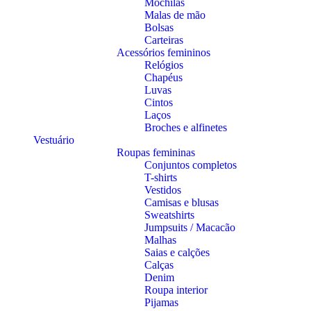
Mochilas
Malas de mão
Bolsas
Carteiras
Acessórios femininos
Relógios
Chapéus
Luvas
Cintos
Laços
Broches e alfinetes
Vestuário
Roupas femininas
Conjuntos completos
T-shirts
Vestidos
Camisas e blusas
Sweatshirts
Jumpsuits / Macacão
Malhas
Saias e calções
Calças
Denim
Roupa interior
Pijamas