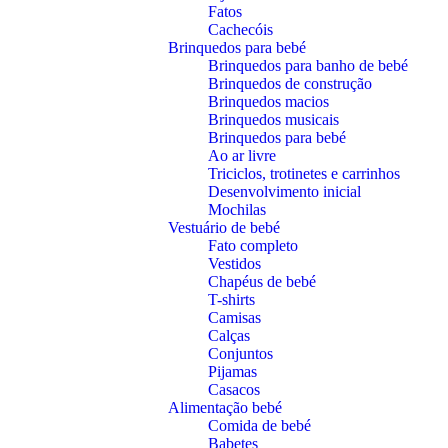
Fatos
Cachecóis
Brinquedos para bebé
Brinquedos para banho de bebé
Brinquedos de construção
Brinquedos macios
Brinquedos musicais
Brinquedos para bebé
Ao ar livre
Triciclos, trotinetes e carrinhos
Desenvolvimento inicial
Mochilas
Vestuário de bebé
Fato completo
Vestidos
Chapéus de bebé
T-shirts
Camisas
Calças
Conjuntos
Pijamas
Casacos
Alimentação bebé
Comida de bebé
Babetes