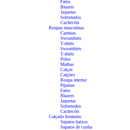
Fatos
Blazers
Jaquetas
Sobretudos
Cachecóis
Roupas masculinas
Camisas
Sweatshirts
T-shirts
Sweatshirts
T-shirts
Polos
Malhas
Calças
Calções
Roupa interior
Pijamas
Fatos
Blazers
Jaquetas
Sobretudos
Cachecóis
Calçado feminino
Sapatos baixos
Sapatos de cunha