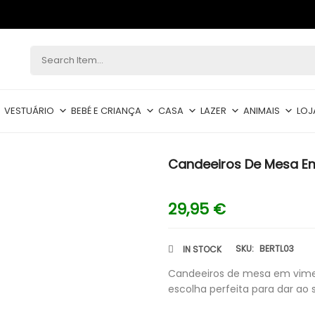
VESTUÁRIO
BEBÉ E CRIANÇA
CASA
LAZER
ANIMAIS
LOJ
Candeeiros De Mesa Em
29,95
€
SKU:
BERTL03
IN STOCK
Candeeiros de mesa em vime
escolha perfeita para dar ao