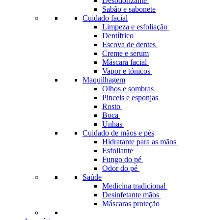
Desodorizante
Sabão e sabonete
Cuidado facial
Limpeza e esfoliação
Dentífrico
Escova de dentes
Creme e serum
Máscara facial
Vapor e tónicos
Maquilhagem
Olhos e sombras
Pinceis e esponjas
Rosto
Boca
Unhas
Cuidado de mãos e pés
Hidratante para as mãos
Esfoliante
Fungo do pé
Odor do pé
Saúde
Medicina tradicional
Desinfetante mãos
Máscaras proteção