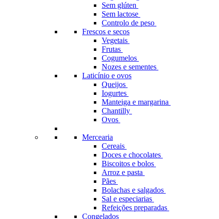
Sem glúten
Sem lactose
Controlo de peso
Frescos e secos
Vegetais
Frutas
Cogumelos
Nozes e sementes
Laticínio e ovos
Queijos
Iogurtes
Manteiga e margarina
Chantilly
Ovos
Mercearia
Cereais
Doces e chocolates
Biscoitos e bolos
Arroz e pasta
Pães
Bolachas e salgados
Sal e especiarias
Refeições preparadas
Congelados