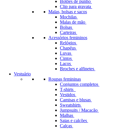
Botões de punho
Clip para gravata
Malas, bolsas e sacos
Mochilas
Malas de mão
Bolsas
Carteiras
Acessórios femininos
Relógios
Chapéus
Luvas
Cintos
Laços
Broches e alfinetes
Vestuário
Roupas femininas
Conjuntos completos
T-shirts
Vestidos
Camisas e blusas
Sweatshirts
Jumpsuits / Macacão
Malhas
Saias e calções
Calças