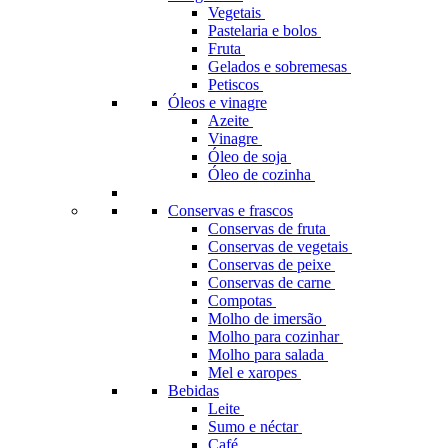
Vegetais
Pastelaria e bolos
Fruta
Gelados e sobremesas
Petiscos
Óleos e vinagre
Azeite
Vinagre
Óleo de soja
Óleo de cozinha
Conservas e frascos
Conservas de fruta
Conservas de vegetais
Conservas de peixe
Conservas de carne
Compotas
Molho de imersão
Molho para cozinhar
Molho para salada
Mel e xaropes
Bebidas
Leite
Sumo e néctar
Café