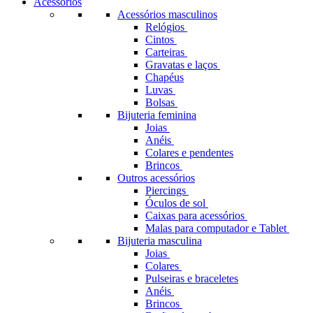
Acessórios
Acessórios masculinos
Relógios
Cintos
Carteiras
Gravatas e laços
Chapéus
Luvas
Bolsas
Bijuteria feminina
Joias
Anéis
Colares e pendentes
Brincos
Outros acessórios
Piercings
Óculos de sol
Caixas para acessórios
Malas para computador e Tablet
Bijuteria masculina
Joias
Colares
Pulseiras e braceletes
Anéis
Brincos