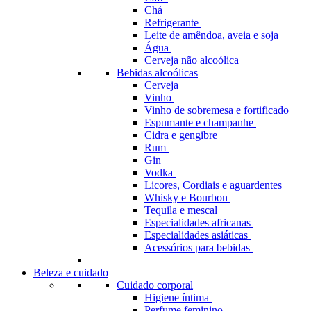
Chá
Refrigerante
Leite de amêndoa, aveia e soja
Água
Cerveja não alcoólica
Bebidas alcoólicas
Cerveja
Vinho
Vinho de sobremesa e fortificado
Espumante e champanhe
Cidra e gengibre
Rum
Gin
Vodka
Licores, Cordiais e aguardentes
Whisky e Bourbon
Tequila e mescal
Especialidades africanas
Especialidades asiáticas
Acessórios para bebidas
Beleza e cuidado
Cuidado corporal
Higiene íntima
Perfume feminino