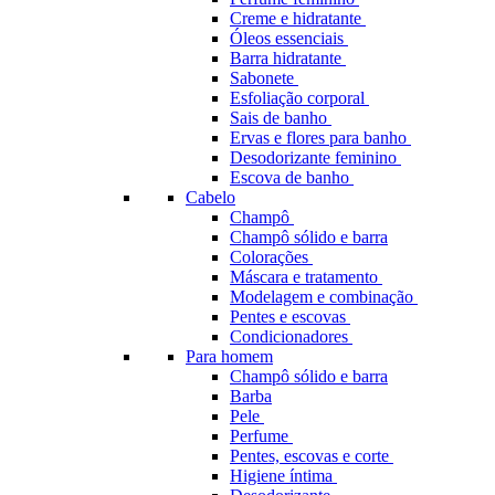
Creme e hidratante
Óleos essenciais
Barra hidratante
Sabonete
Esfoliação corporal
Sais de banho
Ervas e flores para banho
Desodorizante feminino
Escova de banho
Cabelo
Champô
Champô sólido e barra
Colorações
Máscara e tratamento
Modelagem e combinação
Pentes e escovas
Condicionadores
Para homem
Champô sólido e barra
Barba
Pele
Perfume
Pentes, escovas e corte
Higiene íntima