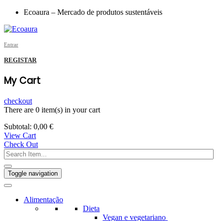
Ecoaura – Mercado de produtos sustentáveis
Entrar
REGISTAR
My Cart
checkout
There are
0 item(s)
in your cart
Subtotal:
0,00
€
View Cart
Check Out
Toggle navigation
Alimentação
Dieta
Vegan e vegetariano