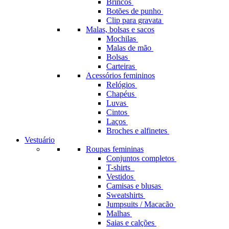
Brincos
Botões de punho
Clip para gravata
Malas, bolsas e sacos
Mochilas
Malas de mão
Bolsas
Carteiras
Acessórios femininos
Relógios
Chapéus
Luvas
Cintos
Laços
Broches e alfinetes
Vestuário
Roupas femininas
Conjuntos completos
T-shirts
Vestidos
Camisas e blusas
Sweatshirts
Jumpsuits / Macacão
Malhas
Saias e calções