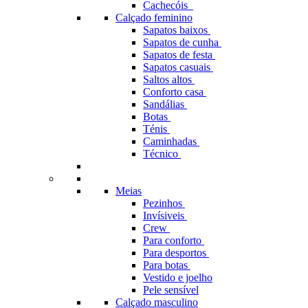
Cachecóis
Calçado feminino
Sapatos baixos
Sapatos de cunha
Sapatos de festa
Sapatos casuais
Saltos altos
Conforto casa
Sandálias
Botas
Ténis
Caminhadas
Técnico
Meias
Pezinhos
Invísiveis
Crew
Para conforto
Para desportos
Para botas
Vestido e joelho
Pele sensível
Calçado masculino