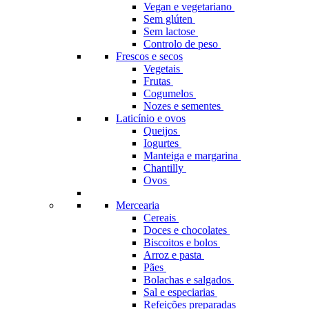
Vegan e vegetariano
Sem glúten
Sem lactose
Controlo de peso
Frescos e secos
Vegetais
Frutas
Cogumelos
Nozes e sementes
Laticínio e ovos
Queijos
Iogurtes
Manteiga e margarina
Chantilly
Ovos
Mercearia
Cereais
Doces e chocolates
Biscoitos e bolos
Arroz e pasta
Pães
Bolachas e salgados
Sal e especiarias
Refeições preparadas