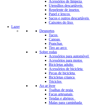
Acessórios de limpeza
Utensílios descartáveis
Repelente de insetos
Papel e lenços
Sacos e outros descartáveis
Caixotes do lixo
Lazer
Desportos
Tacos
Canoas
Pranchas
Tiro ao arco
Sobre rodas
Acessórios para automóvel
Acessórios para motos
Bicicletas adulto
Acessórios de bicicleta
Peças de bicicleta
Bicicletas criança
Triciclos
Ao ar livre
Toalhas de praia
Facas artesanais
Tendas e abrigos
Malas para caminhada