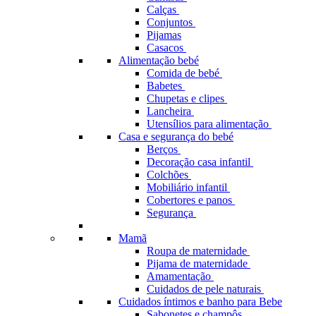
Calças
Conjuntos
Pijamas
Casacos
Alimentação bebé
Comida de bebé
Babetes
Chupetas e clipes
Lancheira
Utensílios para alimentação
Casa e segurança do bebé
Berços
Decoração casa infantil
Colchões
Mobiliário infantil
Cobertores e panos
Segurança
Mamã
Roupa de maternidade
Pijama de maternidade
Amamentação
Cuidados de pele naturais
Cuidados íntimos e banho para Bebe
Sabonetes e champôs