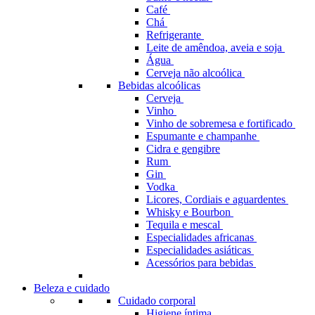
Café
Chá
Refrigerante
Leite de amêndoa, aveia e soja
Água
Cerveja não alcoólica
Bebidas alcoólicas
Cerveja
Vinho
Vinho de sobremesa e fortificado
Espumante e champanhe
Cidra e gengibre
Rum
Gin
Vodka
Licores, Cordiais e aguardentes
Whisky e Bourbon
Tequila e mescal
Especialidades africanas
Especialidades asiáticas
Acessórios para bebidas
Beleza e cuidado
Cuidado corporal
Higiene íntima