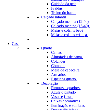
Cuidado da pele
Fraldas
Treino do bacio
Calçado infantil
Calçado menina (15-40)
Calçado menino (15-40)
Meias e colants bebé
Meias e colants criança
Casa
Quarto
Camas
Almofadas de cama
Colchões
Cómoda
Mesa de cabeceira
Armários
Espelhos quarto
Decoração
Pinturas e quadros
Azulejo pintado
Vasos e jarras
Caixas decorativas
Iluminação e sombras
Decoração infantil