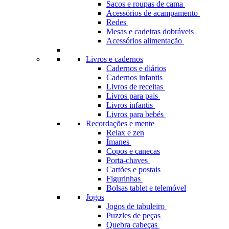
Sacos e roupas de cama
Acessórios de acampamento
Redes
Mesas e cadeiras dobráveis
Acessórios alimentação
Livros e cadernos
Cadernos e diários
Cadernos infantis
Livros de receitas
Livros para pais
Livros infantis
Livros para bebés
Recordações e mente
Relax e zen
Ímanes
Copos e canecas
Porta-chaves
Cartões e postais
Figurinhas
Bolsas tablet e telemóvel
Jogos
Jogos de tabuleiro
Puzzles de peças
Quebra cabeças