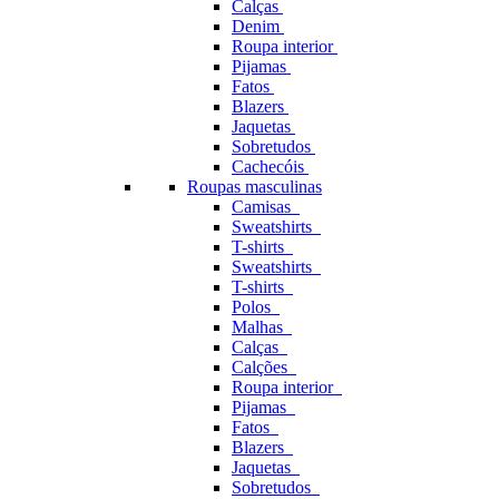
Calças
Denim
Roupa interior
Pijamas
Fatos
Blazers
Jaquetas
Sobretudos
Cachecóis
Roupas masculinas
Camisas
Sweatshirts
T-shirts
Sweatshirts
T-shirts
Polos
Malhas
Calças
Calções
Roupa interior
Pijamas
Fatos
Blazers
Jaquetas
Sobretudos