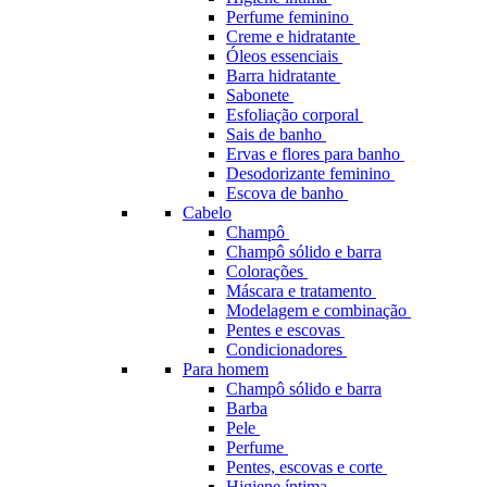
Perfume feminino
Creme e hidratante
Óleos essenciais
Barra hidratante
Sabonete
Esfoliação corporal
Sais de banho
Ervas e flores para banho
Desodorizante feminino
Escova de banho
Cabelo
Champô
Champô sólido e barra
Colorações
Máscara e tratamento
Modelagem e combinação
Pentes e escovas
Condicionadores
Para homem
Champô sólido e barra
Barba
Pele
Perfume
Pentes, escovas e corte
Higiene íntima