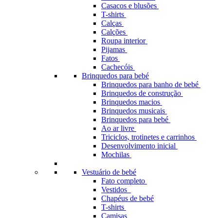
Casacos e blusões
T-shirts
Calças
Calções
Roupa interior
Pijamas
Fatos
Cachecóis
Brinquedos para bebé
Brinquedos para banho de bebé
Brinquedos de construção
Brinquedos macios
Brinquedos musicais
Brinquedos para bebé
Ao ar livre
Triciclos, trotinetes e carrinhos
Desenvolvimento inicial
Mochilas
Vestuário de bebé
Fato completo
Vestidos
Chapéus de bebé
T-shirts
Camisas