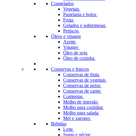
Congelados
Vegetais
Pastelaria e bolos
Fruta
Gelados e sobremesas
Petiscos
Óleos e vinagre
Azeite
Vinagre
Óleo de soja
Óleo de cozinha
Conservas e frascos
Conservas de fruta
Conservas de vegetais
Conservas de peixe
Conservas de carne
Compotas
Molho de imersão
Molho para cozinhar
Molho para salada
Mel e xaropes
Bebidas
Leite
Sumo e néctar