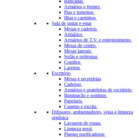
Bancadas
Armários e frentes
Pias e torneiras
Ilhas e carrinhos
Sala de jantar e estar
Mesas e cadeiras
Armários
Armários de T.V. e entretenimento
Mesas de centro
Mesas laterais
Sofás e poltronas
Combos
Lareiras
Escritório
Mesas e secretárias
Cadeiras
Armários e prateleiras de escritório
Iluminação e sombras
Papelaria
Canetas e escrita
Difusores, ambientadores, velas e limpeza
orgânica
Lavagem de roupa
Limpeza geral
Plantas purificadoras