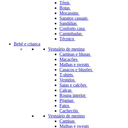
Ténis
Botas
Mocassins
Sapatos casuais
Sandálias
Conforto casa
Caminhadas
Técnico
Bebé e criança
Vestuário de menina
Camisas e blusas
Macacões
Malhas e sweats
Casacos e blusões
T-shirts
Vestidos
Saias e calções
Calças
Roupa interior
Pijamas
Fatos
Cachecóis
Vestuário de menino
Camisas
Malhas e sweats