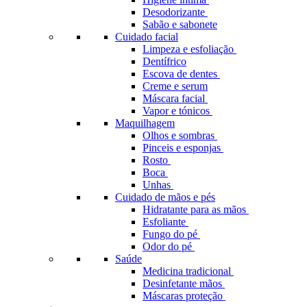
Desodorizante
Sabão e sabonete
Cuidado facial
Limpeza e esfoliação
Dentífrico
Escova de dentes
Creme e serum
Máscara facial
Vapor e tónicos
Maquilhagem
Olhos e sombras
Pinceis e esponjas
Rosto
Boca
Unhas
Cuidado de mãos e pés
Hidratante para as mãos
Esfoliante
Fungo do pé
Odor do pé
Saúde
Medicina tradicional
Desinfetante mãos
Máscaras proteção