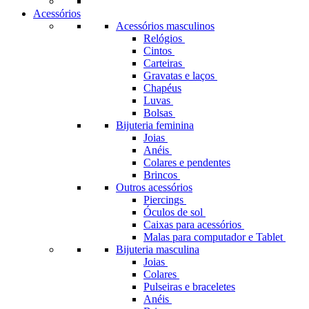
Acessórios
Acessórios masculinos
Relógios
Cintos
Carteiras
Gravatas e laços
Chapéus
Luvas
Bolsas
Bijuteria feminina
Joias
Anéis
Colares e pendentes
Brincos
Outros acessórios
Piercings
Óculos de sol
Caixas para acessórios
Malas para computador e Tablet
Bijuteria masculina
Joias
Colares
Pulseiras e braceletes
Anéis