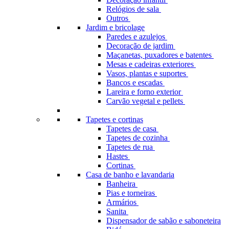
Relógios de sala
Outros
Jardim e bricolage
Paredes e azulejos
Decoração de jardim
Maçanetas, puxadores e batentes
Mesas e cadeiras exteriores
Vasos, plantas e suportes
Bancos e escadas
Lareira e forno exterior
Carvão vegetal e pellets
Tapetes e cortinas
Tapetes de casa
Tapetes de cozinha
Tapetes de rua
Hastes
Cortinas
Casa de banho e lavandaria
Banheira
Pias e torneiras
Armários
Sanita
Dispensador de sabão e saboneteira