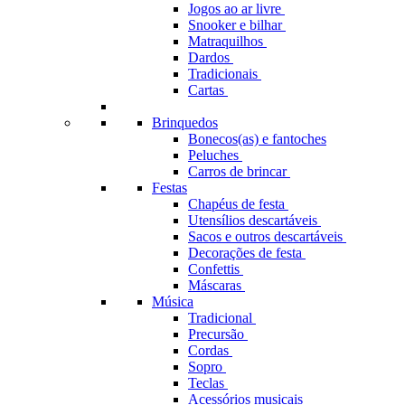
Jogos ao ar livre
Snooker e bilhar
Matraquilhos
Dardos
Tradicionais
Cartas
Brinquedos
Bonecos(as) e fantoches
Peluches
Carros de brincar
Festas
Chapéus de festa
Utensílios descartáveis
Sacos e outros descartáveis
Decorações de festa
Confettis
Máscaras
Música
Tradicional
Precursão
Cordas
Sopro
Teclas
Acessórios musicais