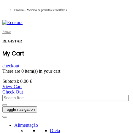
Ecoaura – Mercado de produtos sustentáveis
Entrar
REGISTAR
My Cart
checkout
There are
0 item(s)
in your cart
Subtotal:
0,00
€
View Cart
Check Out
Toggle navigation
Alimentação
Dieta