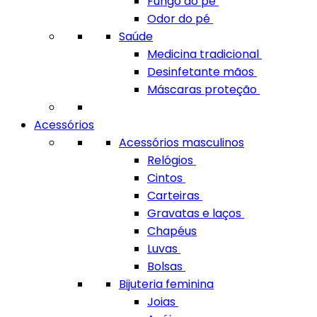
Fungo do pé
Odor do pé
Saúde
Medicina tradicional
Desinfetante mãos
Máscaras proteção
Acessórios
Acessórios masculinos
Relógios
Cintos
Carteiras
Gravatas e laços
Chapéus
Luvas
Bolsas
Bijuteria feminina
Joias