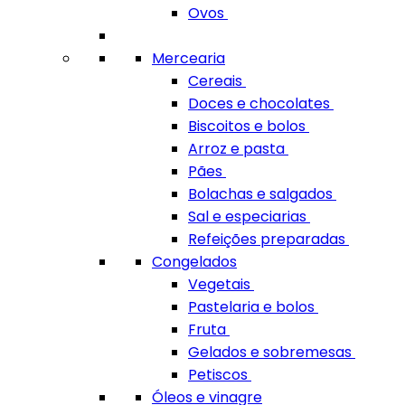
Ovos
Mercearia
Cereais
Doces e chocolates
Biscoitos e bolos
Arroz e pasta
Pães
Bolachas e salgados
Sal e especiarias
Refeições preparadas
Congelados
Vegetais
Pastelaria e bolos
Fruta
Gelados e sobremesas
Petiscos
Óleos e vinagre