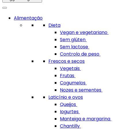
Alimentação
Dieta
Vegan e vegetariano
Sem glúten
Sem lactose
Controlo de peso
Frescos e secos
Vegetais
Frutas
Cogumelos
Nozes e sementes
Laticínio e ovos
Queijos
Iogurtes
Manteiga e margarina
Chantilly