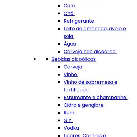
Café
Chá
Refrigerante
Leite de amêndoa, aveia e
soja
Água
Cerveja não alcoólica
Bebidas alcoólicas
Cerveja
Vinho
Vinho de sobremesa e
fortificado
Espumante e champanhe
Cidra e gengibre
Rum
Gin
Vodka
Licores, Cordiais e