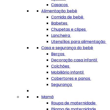
Casacos
Alimentação bebé
Comida de bebé
Babetes
Chupetas e clipes
Lancheira
Utensílios para alimentação
Casa e segurança do bebé
Berços
Decoração casa infantil
Colchões
Mobiliário infantil
Cobertores e panos
Segurança
Mamã
Roupa de maternidade
Pijama de maternidade