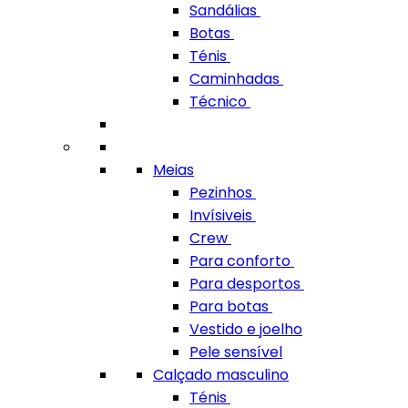
Sandálias
Botas
Ténis
Caminhadas
Técnico
Meias
Pezinhos
Invísiveis
Crew
Para conforto
Para desportos
Para botas
Vestido e joelho
Pele sensível
Calçado masculino
Ténis