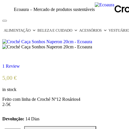
Cr
Ecoaura – Mercado de produtos sustentáveis
Toggle
navigation
ALIMENTAÇÃO
BELEZA E CUIDADO
ACESSÓRIOS
VESTUÁRI
1
Review
5,00
€
in stock
Feito com linha de Croché Nº12 Rosários4
2-5€
Devolução:
14 Dias