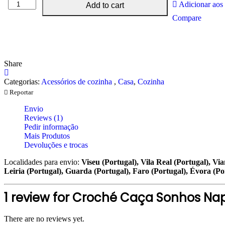
Croché
Adicionar aos 
Add to cart
Caça
Compare
Sonhos
Naperon
20cm
quantity
Share
Categorias:
Acessórios de cozinha
,
Casa
,
Cozinha
Reportar
Envio
Reviews (1)
Pedir informação
Mais Produtos
Devoluções e trocas
Localidades para envio:
Viseu (Portugal), Vila Real (Portugal), Vi
Leiria (Portugal), Guarda (Portugal), Faro (Portugal), Évora (Po
1 review for
Croché Caça Sonhos Na
There are no reviews yet.