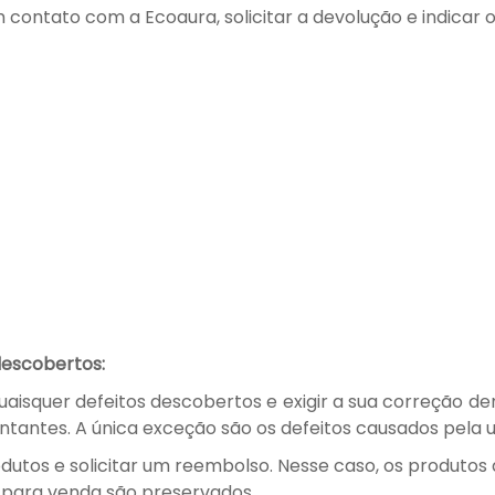
 contato com a Ecoaura, solicitar a devolução e indicar 
descobertos:
quaisquer defeitos descobertos e exigir a sua correção de
antes. A única exceção são os defeitos causados pela ut
rodutos e solicitar um reembolso. Nesse caso, os produto
o para venda são preservados.