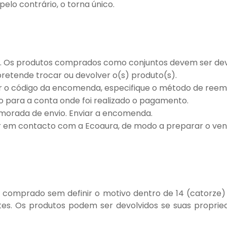
elo contrário, o torna único.
. Os produtos comprados como conjuntos devem ser dev
retende trocar ou devolver o(s) produto(s).
ar o código da encomenda, especifique o método de reem
o para a conta onde foi realizado o pagamento.
morada de envio. Enviar a encomenda.
r em contacto com a Ecoaura, de modo a preparar o ve
to comprado sem definir o motivo dentro de 14 (catorz
es. Os produtos podem ser devolvidos se suas propried