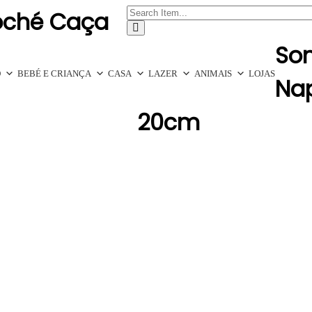
oché Caça
So
O
BEBÉ E CRIANÇA
CASA
LAZER
ANIMAIS
LOJAS
Na
20cm