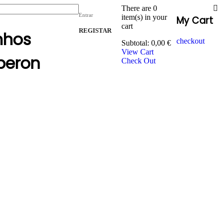
There are
0
Entrar
item(s)
in your
My Cart
cart
REGISTAR
nhos
checkout
Subtotal:
0,00
€
View Cart
peron
Check Out