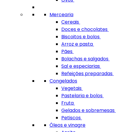
Mercearia
Cereais
Doces e chocolates
Biscoitos e bolos
Arroz e pasta
Pães
Bolachas e salgados
Sal e especiarias
Refeições preparadas
Congelados
Vegetais
Pastelaria e bolos
Fruta
Gelados e sobremesas
Petiscos
Óleos e vinagre