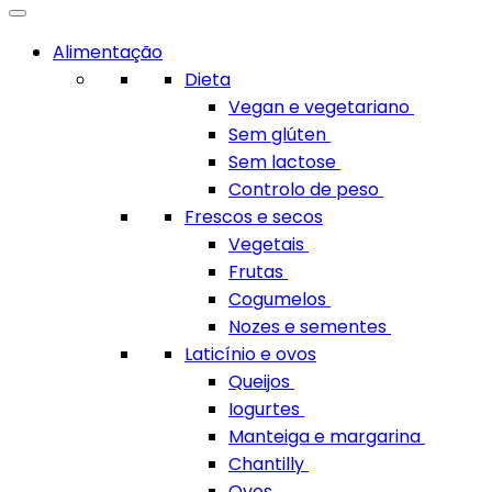
Alimentação
Dieta
Vegan e vegetariano
Sem glúten
Sem lactose
Controlo de peso
Frescos e secos
Vegetais
Frutas
Cogumelos
Nozes e sementes
Laticínio e ovos
Queijos
Iogurtes
Manteiga e margarina
Chantilly
Ovos