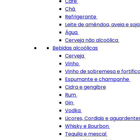
Café
Chá
Refrigerante
Leite de amêndoa, aveia e soj
Água
Cerveja não alcoólica
Bebidas alcoólicas
Cerveja
Vinho
Vinho de sobremesa e fortifi
Espumante e champanhe
Cidra e gengibre
Rum
Gin
Vodka
Licores, Cordiais e aguardente
Whisky e Bourbon
Tequila e mescal