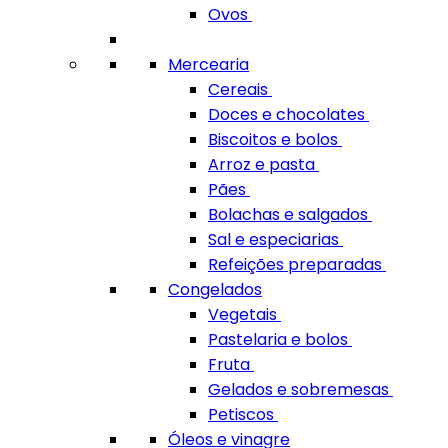
Ovos
Mercearia
Cereais
Doces e chocolates
Biscoitos e bolos
Arroz e pasta
Pães
Bolachas e salgados
Sal e especiarias
Refeições preparadas
Congelados
Vegetais
Pastelaria e bolos
Fruta
Gelados e sobremesas
Petiscos
Óleos e vinagre