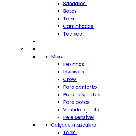
Sandálias
Botas
Ténis
Caminhadas
Técnico
Meias
Pezinhos
Invísiveis
Crew
Para conforto
Para desportos
Para botas
Vestido e joelho
Pele sensível
Calçado masculino
Ténis