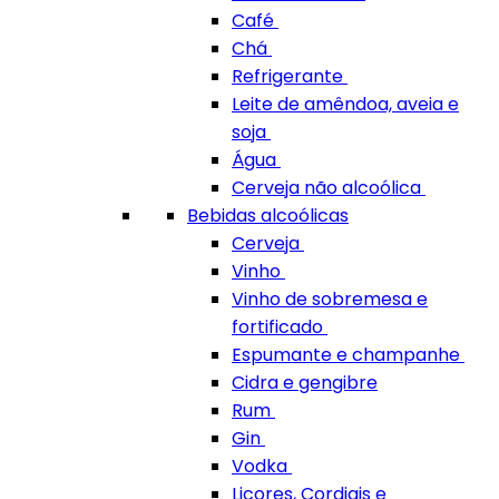
Café
Chá
Refrigerante
Leite de amêndoa, aveia e
soja
Água
Cerveja não alcoólica
Bebidas alcoólicas
Cerveja
Vinho
Vinho de sobremesa e
fortificado
Espumante e champanhe
Cidra e gengibre
Rum
Gin
Vodka
Licores, Cordiais e