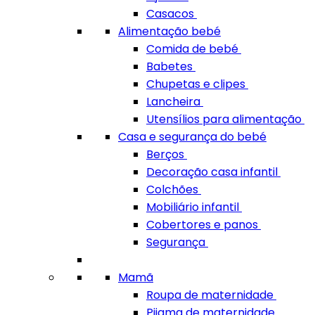
Casacos
Alimentação bebé
Comida de bebé
Babetes
Chupetas e clipes
Lancheira
Utensílios para alimentação
Casa e segurança do bebé
Berços
Decoração casa infantil
Colchões
Mobiliário infantil
Cobertores e panos
Segurança
Mamã
Roupa de maternidade
Pijama de maternidade