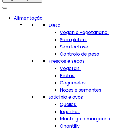
Alimentação
Dieta
Vegan e vegetariano
Sem glúten
Sem lactose
Controlo de peso
Frescos e secos
Vegetais
Frutas
Cogumelos
Nozes e sementes
Laticínio e ovos
Queijos
Iogurtes
Manteiga e margarina
Chantilly