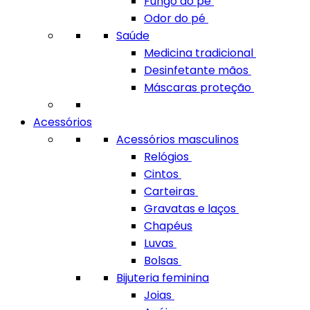
Fungo do pé
Odor do pé
Saúde
Medicina tradicional
Desinfetante mãos
Máscaras proteção
Acessórios
Acessórios masculinos
Relógios
Cintos
Carteiras
Gravatas e laços
Chapéus
Luvas
Bolsas
Bijuteria feminina
Joias