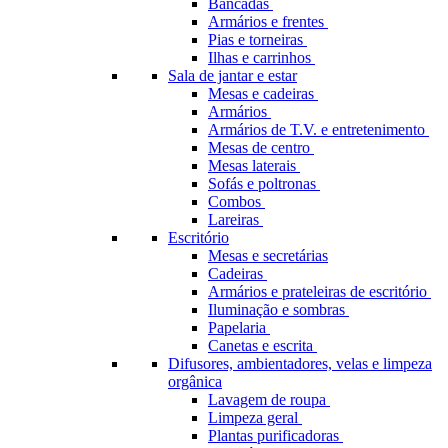
Bancadas
Armários e frentes
Pias e torneiras
Ilhas e carrinhos
Sala de jantar e estar
Mesas e cadeiras
Armários
Armários de T.V. e entretenimento
Mesas de centro
Mesas laterais
Sofás e poltronas
Combos
Lareiras
Escritório
Mesas e secretárias
Cadeiras
Armários e prateleiras de escritório
Iluminação e sombras
Papelaria
Canetas e escrita
Difusores, ambientadores, velas e limpeza
orgânica
Lavagem de roupa
Limpeza geral
Plantas purificadoras