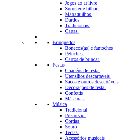
Jogos ao ar livre
Snooker e bilhar
Matraquilhos
Dardos
Tradicionais
Cartas
Brinquedos
Bonecos(as) e fantoches
Peluches
Carros de brincar
Festas
Chapéus de festa
Utensílios descartáveis
Sacos e outros descartáveis
Decorações de festa
Confettis
Máscaras
Música
Tradicional
Precursão
Cordas
Sopro
Teclas
Acessórios musicais