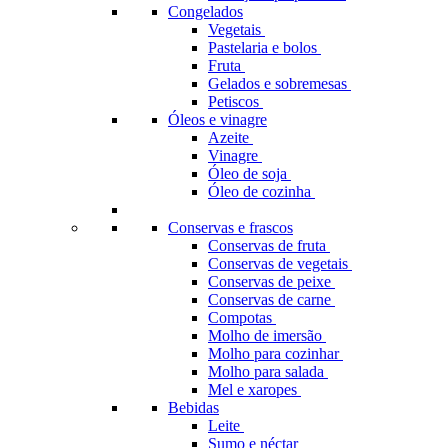
Congelados
Vegetais
Pastelaria e bolos
Fruta
Gelados e sobremesas
Petiscos
Óleos e vinagre
Azeite
Vinagre
Óleo de soja
Óleo de cozinha
Conservas e frascos
Conservas de fruta
Conservas de vegetais
Conservas de peixe
Conservas de carne
Compotas
Molho de imersão
Molho para cozinhar
Molho para salada
Mel e xaropes
Bebidas
Leite
Sumo e néctar