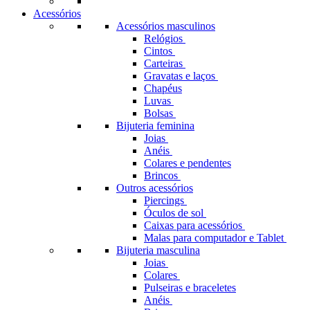
Acessórios
Acessórios masculinos
Relógios
Cintos
Carteiras
Gravatas e laços
Chapéus
Luvas
Bolsas
Bijuteria feminina
Joias
Anéis
Colares e pendentes
Brincos
Outros acessórios
Piercings
Óculos de sol
Caixas para acessórios
Malas para computador e Tablet
Bijuteria masculina
Joias
Colares
Pulseiras e braceletes
Anéis