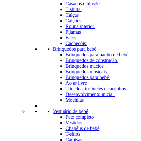
Casacos e blusões
T-shirts
Calças
Calções
Roupa interior
Pijamas
Fatos
Cachecóis
Brinquedos para bebé
Brinquedos para banho de bebé
Brinquedos de construção
Brinquedos macios
Brinquedos musicais
Brinquedos para bebé
Ao ar livre
Triciclos, trotinetes e carrinhos
Desenvolvimento inicial
Mochilas
Vestuário de bebé
Fato completo
Vestidos
Chapéus de bebé
T-shirts
Camisas