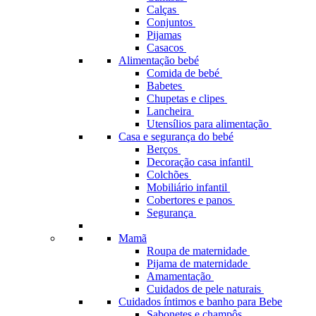
Calças
Conjuntos
Pijamas
Casacos
Alimentação bebé
Comida de bebé
Babetes
Chupetas e clipes
Lancheira
Utensílios para alimentação
Casa e segurança do bebé
Berços
Decoração casa infantil
Colchões
Mobiliário infantil
Cobertores e panos
Segurança
Mamã
Roupa de maternidade
Pijama de maternidade
Amamentação
Cuidados de pele naturais
Cuidados íntimos e banho para Bebe
Sabonetes e champôs