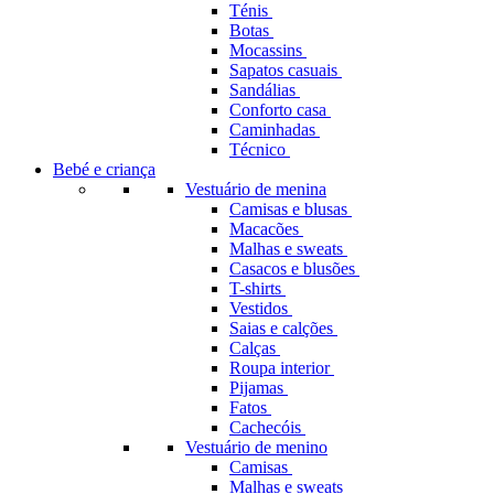
Ténis
Botas
Mocassins
Sapatos casuais
Sandálias
Conforto casa
Caminhadas
Técnico
Bebé e criança
Vestuário de menina
Camisas e blusas
Macacões
Malhas e sweats
Casacos e blusões
T-shirts
Vestidos
Saias e calções
Calças
Roupa interior
Pijamas
Fatos
Cachecóis
Vestuário de menino
Camisas
Malhas e sweats