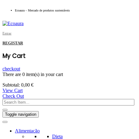
Ecoaura – Mercado de produtos sustentáveis
Entrar
REGISTAR
My Cart
checkout
There are
0 item(s)
in your cart
Subtotal:
0,00
€
View Cart
Check Out
Toggle navigation
Alimentação
Dieta