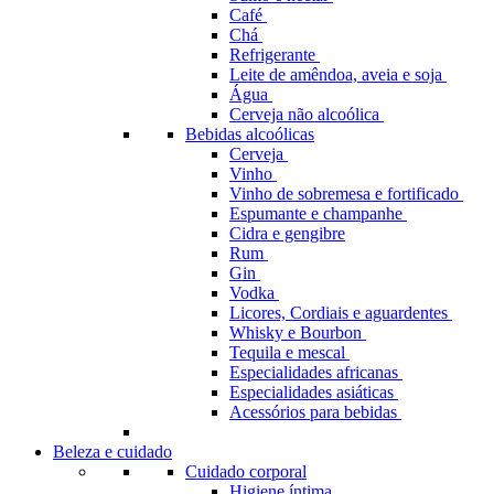
Café
Chá
Refrigerante
Leite de amêndoa, aveia e soja
Água
Cerveja não alcoólica
Bebidas alcoólicas
Cerveja
Vinho
Vinho de sobremesa e fortificado
Espumante e champanhe
Cidra e gengibre
Rum
Gin
Vodka
Licores, Cordiais e aguardentes
Whisky e Bourbon
Tequila e mescal
Especialidades africanas
Especialidades asiáticas
Acessórios para bebidas
Beleza e cuidado
Cuidado corporal
Higiene íntima