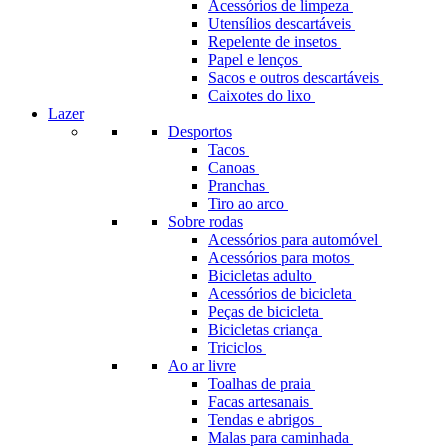
Acessórios de limpeza
Utensílios descartáveis
Repelente de insetos
Papel e lenços
Sacos e outros descartáveis
Caixotes do lixo
Lazer
Desportos
Tacos
Canoas
Pranchas
Tiro ao arco
Sobre rodas
Acessórios para automóvel
Acessórios para motos
Bicicletas adulto
Acessórios de bicicleta
Peças de bicicleta
Bicicletas criança
Triciclos
Ao ar livre
Toalhas de praia
Facas artesanais
Tendas e abrigos
Malas para caminhada