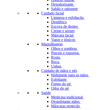
Desodorizante
Sabão e sabonete
Cuidado facial
Limpeza e esfoliação
Dentífrico
Escova de dentes
Creme e serum
Máscara facial
Vapor e tónicos
Maquilhagem
Olhos e sombras
Pinceis e esponjas
Rosto
Boca
Unhas
Cuidado de mãos e pés
Hidratante para as mãos
Esfoliante
Fungo do pé
Odor do pé
Saúde
Medicina tradicional
Desinfetante mãos
Máscaras proteção