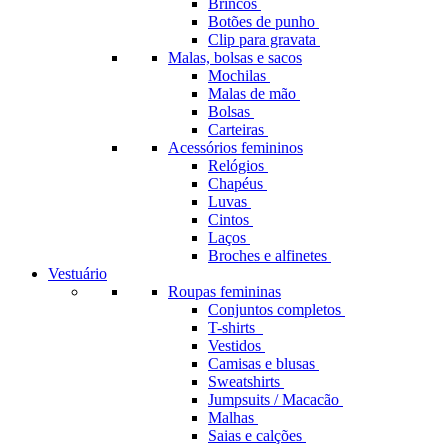
Brincos
Botões de punho
Clip para gravata
Malas, bolsas e sacos
Mochilas
Malas de mão
Bolsas
Carteiras
Acessórios femininos
Relógios
Chapéus
Luvas
Cintos
Laços
Broches e alfinetes
Vestuário
Roupas femininas
Conjuntos completos
T-shirts
Vestidos
Camisas e blusas
Sweatshirts
Jumpsuits / Macacão
Malhas
Saias e calções