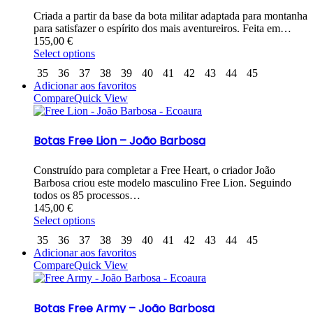
Criada a partir da base da bota militar adaptada para montanha
para satisfazer o espírito dos mais aventureiros. Feita em…
155,00
€
Select options
35
36
37
38
39
40
41
42
43
44
45
Adicionar aos favoritos
Compare
Quick View
Botas Free Lion – João Barbosa
Construído para completar a Free Heart, o criador João
Barbosa criou este modelo masculino Free Lion. Seguindo
todos os 85 processos…
145,00
€
Select options
35
36
37
38
39
40
41
42
43
44
45
Adicionar aos favoritos
Compare
Quick View
Botas Free Army – João Barbosa