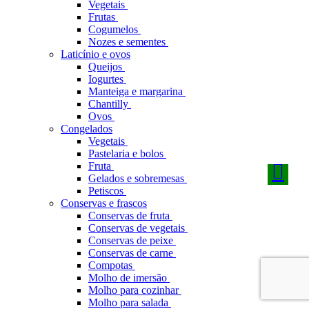
Vegetais
Frutas
Cogumelos
Nozes e sementes
Laticínio e ovos
Queijos
Iogurtes
Manteiga e margarina
Chantilly
Ovos
Congelados
Vegetais
Pastelaria e bolos
Fruta
Gelados e sobremesas
Petiscos
Conservas e frascos
Conservas de fruta
Conservas de vegetais
Conservas de peixe
Conservas de carne
Compotas
Molho de imersão
Molho para cozinhar
Molho para salada