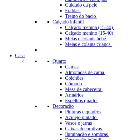
Cuidado da pele
Fraldas
Treino do bacio
Calçado infantil
Calçado menina (15-40)
Calçado menino (15-40)
Meias e colants bebé
Meias e colants criança
Casa
Quarto
Camas
Almofadas de cama
Colchões
Cómoda
Mesa de cabeceira
Armários
Espelhos quarto
Decoração
Pinturas e quadros
Azulejo pintado
Vasos e jarras
Caixas decorativas
Iluminação e sombras
Decoração infantil