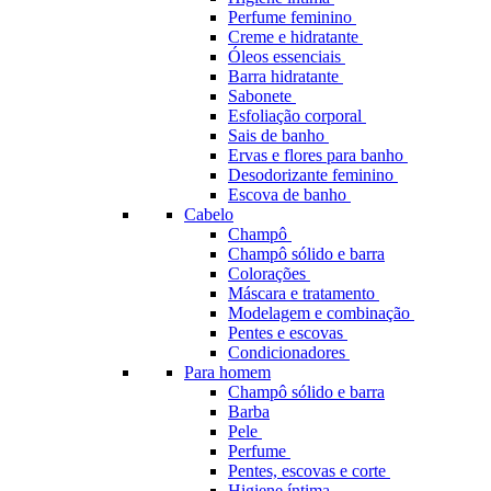
Perfume feminino
Creme e hidratante
Óleos essenciais
Barra hidratante
Sabonete
Esfoliação corporal
Sais de banho
Ervas e flores para banho
Desodorizante feminino
Escova de banho
Cabelo
Champô
Champô sólido e barra
Colorações
Máscara e tratamento
Modelagem e combinação
Pentes e escovas
Condicionadores
Para homem
Champô sólido e barra
Barba
Pele
Perfume
Pentes, escovas e corte
Higiene íntima