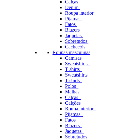
Calças
Denim
Roupa interior
Pijamas
Fatos
Blazers
Jaquetas
Sobretudos
Cachecóis
Roupas masculinas
Camisas
Sweatshirts
T-shirts
Sweatshirts
T-shirts
Polos
Malhas
Calças
Calções
Roupa interior
Pijamas
Fatos
Blazers
Jaquetas
Sobretudos