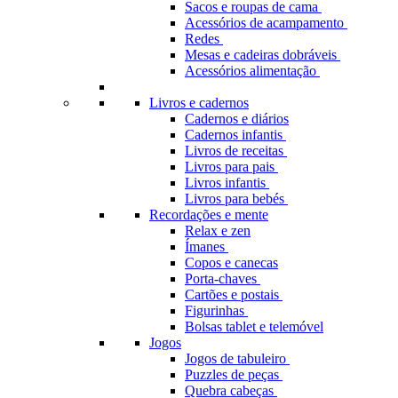
Sacos e roupas de cama
Acessórios de acampamento
Redes
Mesas e cadeiras dobráveis
Acessórios alimentação
Livros e cadernos
Cadernos e diários
Cadernos infantis
Livros de receitas
Livros para pais
Livros infantis
Livros para bebés
Recordações e mente
Relax e zen
Ímanes
Copos e canecas
Porta-chaves
Cartões e postais
Figurinhas
Bolsas tablet e telemóvel
Jogos
Jogos de tabuleiro
Puzzles de peças
Quebra cabeças