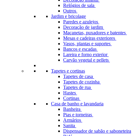
Relógios de sala
Outros
Jardim e bricolage
Paredes e azulejos
Decoração de jardim
Maçanetas, puxadores e batentes
Mesas e cadeiras exteriores
Vasos, plantas e suportes
Bancos e escadas
Lareira e forno exterior
Carvão vegetal e pellets
Tapetes e cortinas
Tapetes de casa
Tapetes de cozinha
Tapetes de rua
Hastes
Cortinas
Casa de banho e lavandaria
Banheira
Pias e torneiras
Armários
Sanita
Dispensador de sabão e saboneteira