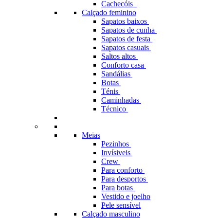
Cachecóis
Calçado feminino
Sapatos baixos
Sapatos de cunha
Sapatos de festa
Sapatos casuais
Saltos altos
Conforto casa
Sandálias
Botas
Ténis
Caminhadas
Técnico
Meias
Pezinhos
Invísiveis
Crew
Para conforto
Para desportos
Para botas
Vestido e joelho
Pele sensível
Calçado masculino