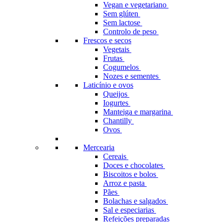
Vegan e vegetariano
Sem glúten
Sem lactose
Controlo de peso
Frescos e secos
Vegetais
Frutas
Cogumelos
Nozes e sementes
Laticínio e ovos
Queijos
Iogurtes
Manteiga e margarina
Chantilly
Ovos
Mercearia
Cereais
Doces e chocolates
Biscoitos e bolos
Arroz e pasta
Pães
Bolachas e salgados
Sal e especiarias
Refeições preparadas