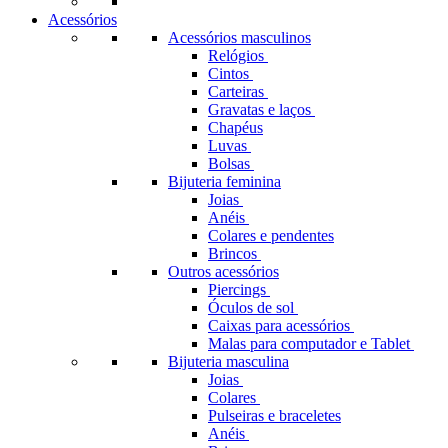
Acessórios
Acessórios masculinos
Relógios
Cintos
Carteiras
Gravatas e laços
Chapéus
Luvas
Bolsas
Bijuteria feminina
Joias
Anéis
Colares e pendentes
Brincos
Outros acessórios
Piercings
Óculos de sol
Caixas para acessórios
Malas para computador e Tablet
Bijuteria masculina
Joias
Colares
Pulseiras e braceletes
Anéis