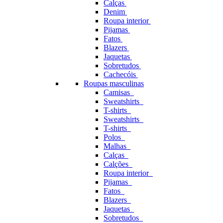
Calças
Denim
Roupa interior
Pijamas
Fatos
Blazers
Jaquetas
Sobretudos
Cachecóis
Roupas masculinas
Camisas
Sweatshirts
T-shirts
Sweatshirts
T-shirts
Polos
Malhas
Calças
Calções
Roupa interior
Pijamas
Fatos
Blazers
Jaquetas
Sobretudos