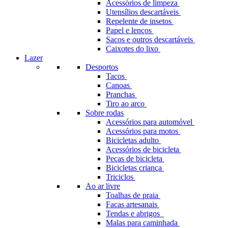
Acessórios de limpeza
Utensílios descartáveis
Repelente de insetos
Papel e lenços
Sacos e outros descartáveis
Caixotes do lixo
Lazer
Desportos
Tacos
Canoas
Pranchas
Tiro ao arco
Sobre rodas
Acessórios para automóvel
Acessórios para motos
Bicicletas adulto
Acessórios de bicicleta
Peças de bicicleta
Bicicletas criança
Triciclos
Ao ar livre
Toalhas de praia
Facas artesanais
Tendas e abrigos
Malas para caminhada