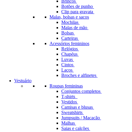
Brincos
Botões de punho
Clip para gravata
Malas, bolsas e sacos
Mochilas
Malas de mão
Bolsas
Carteiras
Acessórios femininos
Relógios
Chapéus
Luvas
Cintos
Laços
Broches e alfinetes
Vestuário
Roupas femininas
Conjuntos completos
T-shirts
Vestidos
Camisas e blusas
Sweatshirts
Jumpsuits / Macacão
Malhas
Saias e calções