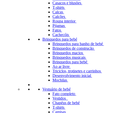
Casacos e blusões
T-shirts
Calças
Calções
Roupa interior
Pijamas
Fatos
Cachecóis
Brinquedos para bebé
Brinquedos para banho de bebé
Brinquedos de construção
Brinquedos macios
Brinquedos musicais
Brinquedos para bebé
Ao ar livre
Triciclos, trotinetes e carrinhos
Desenvolvimento inicial
Mochilas
Vestuário de bebé
Fato completo
Vestidos
Chapéus de bebé
T-shirts
Camisas