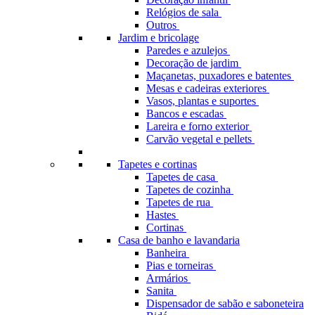
Relógios de sala
Outros
Jardim e bricolage
Paredes e azulejos
Decoração de jardim
Maçanetas, puxadores e batentes
Mesas e cadeiras exteriores
Vasos, plantas e suportes
Bancos e escadas
Lareira e forno exterior
Carvão vegetal e pellets
Tapetes e cortinas
Tapetes de casa
Tapetes de cozinha
Tapetes de rua
Hastes
Cortinas
Casa de banho e lavandaria
Banheira
Pias e torneiras
Armários
Sanita
Dispensador de sabão e saboneteira