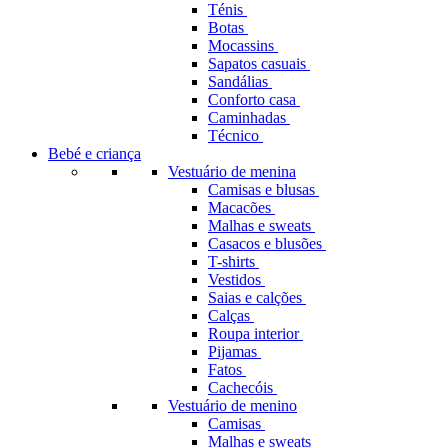
Ténis
Botas
Mocassins
Sapatos casuais
Sandálias
Conforto casa
Caminhadas
Técnico
Bebé e criança
Vestuário de menina
Camisas e blusas
Macacões
Malhas e sweats
Casacos e blusões
T-shirts
Vestidos
Saias e calções
Calças
Roupa interior
Pijamas
Fatos
Cachecóis
Vestuário de menino
Camisas
Malhas e sweats