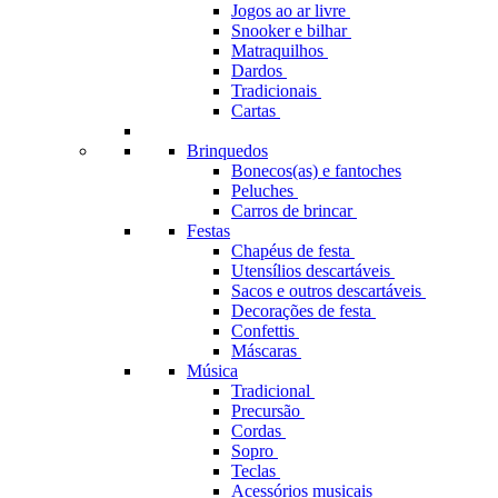
Jogos ao ar livre
Snooker e bilhar
Matraquilhos
Dardos
Tradicionais
Cartas
Brinquedos
Bonecos(as) e fantoches
Peluches
Carros de brincar
Festas
Chapéus de festa
Utensílios descartáveis
Sacos e outros descartáveis
Decorações de festa
Confettis
Máscaras
Música
Tradicional
Precursão
Cordas
Sopro
Teclas
Acessórios musicais