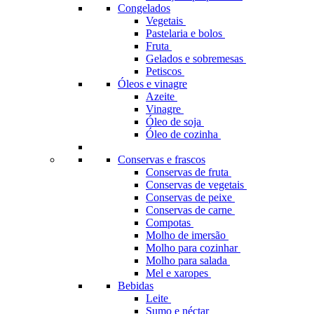
Congelados
Vegetais
Pastelaria e bolos
Fruta
Gelados e sobremesas
Petiscos
Óleos e vinagre
Azeite
Vinagre
Óleo de soja
Óleo de cozinha
Conservas e frascos
Conservas de fruta
Conservas de vegetais
Conservas de peixe
Conservas de carne
Compotas
Molho de imersão
Molho para cozinhar
Molho para salada
Mel e xaropes
Bebidas
Leite
Sumo e néctar