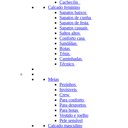
Cachecóis
Calçado feminino
Sapatos baixos
Sapatos de cunha
Sapatos de festa
Sapatos casuais
Saltos altos
Conforto casa
Sandálias
Botas
Ténis
Caminhadas
Técnico
Meias
Pezinhos
Invísiveis
Crew
Para conforto
Para desportos
Para botas
Vestido e joelho
Pele sensível
Calçado masculino