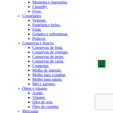
Manteiga e margarina
Chantilly
Ovos
Congelados
Vegetais
Pastelaria e bolos
Fruta
Gelados e sobremesas
Petiscos
Conservas e frascos
Conservas de fruta
Conservas de vegetais
Conservas de peixe
Conservas de carne
Compotas
Molho de imersão
Molho para cozinhar
Molho para salada
Mel e xaropes
Óleos e vinagre
Azeite
Vinagre
Óleo de soja
Óleo de cozinha
Mercearia