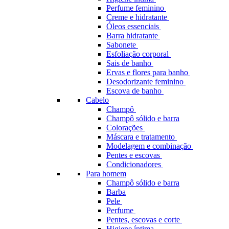
Perfume feminino
Creme e hidratante
Óleos essenciais
Barra hidratante
Sabonete
Esfoliação corporal
Sais de banho
Ervas e flores para banho
Desodorizante feminino
Escova de banho
Cabelo
Champô
Champô sólido e barra
Colorações
Máscara e tratamento
Modelagem e combinação
Pentes e escovas
Condicionadores
Para homem
Champô sólido e barra
Barba
Pele
Perfume
Pentes, escovas e corte
Higiene íntima