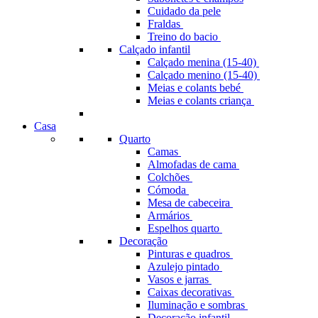
Cuidado da pele
Fraldas
Treino do bacio
Calçado infantil
Calçado menina (15-40)
Calçado menino (15-40)
Meias e colants bebé
Meias e colants criança
Casa
Quarto
Camas
Almofadas de cama
Colchões
Cómoda
Mesa de cabeceira
Armários
Espelhos quarto
Decoração
Pinturas e quadros
Azulejo pintado
Vasos e jarras
Caixas decorativas
Iluminação e sombras
Decoração infantil