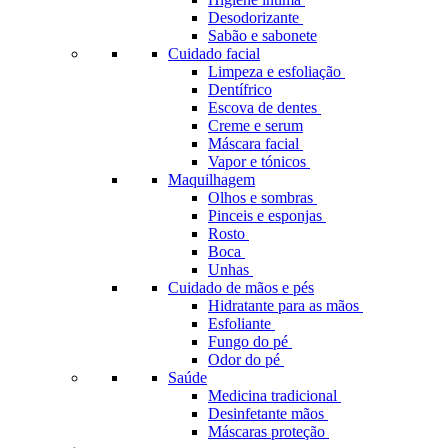
Desodorizante
Sabão e sabonete
Cuidado facial
Limpeza e esfoliação
Dentífrico
Escova de dentes
Creme e serum
Máscara facial
Vapor e tónicos
Maquilhagem
Olhos e sombras
Pinceis e esponjas
Rosto
Boca
Unhas
Cuidado de mãos e pés
Hidratante para as mãos
Esfoliante
Fungo do pé
Odor do pé
Saúde
Medicina tradicional
Desinfetante mãos
Máscaras proteção