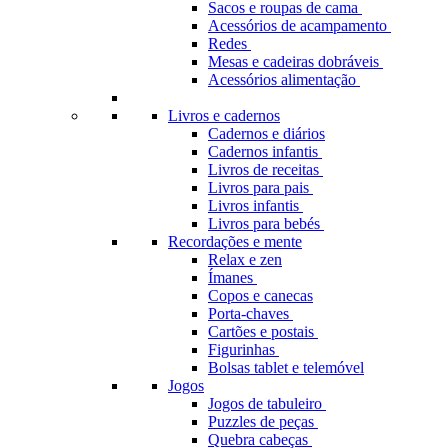
Sacos e roupas de cama
Acessórios de acampamento
Redes
Mesas e cadeiras dobráveis
Acessórios alimentação
Livros e cadernos
Cadernos e diários
Cadernos infantis
Livros de receitas
Livros para pais
Livros infantis
Livros para bebés
Recordações e mente
Relax e zen
Ímanes
Copos e canecas
Porta-chaves
Cartões e postais
Figurinhas
Bolsas tablet e telemóvel
Jogos
Jogos de tabuleiro
Puzzles de peças
Quebra cabeças