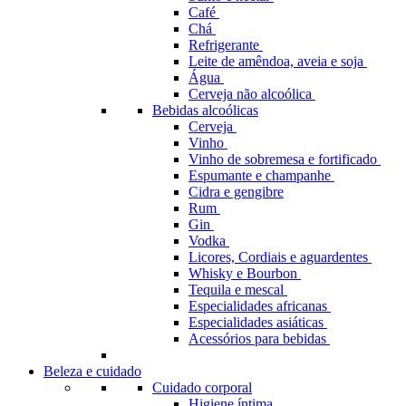
Café
Chá
Refrigerante
Leite de amêndoa, aveia e soja
Água
Cerveja não alcoólica
Bebidas alcoólicas
Cerveja
Vinho
Vinho de sobremesa e fortificado
Espumante e champanhe
Cidra e gengibre
Rum
Gin
Vodka
Licores, Cordiais e aguardentes
Whisky e Bourbon
Tequila e mescal
Especialidades africanas
Especialidades asiáticas
Acessórios para bebidas
Beleza e cuidado
Cuidado corporal
Higiene íntima