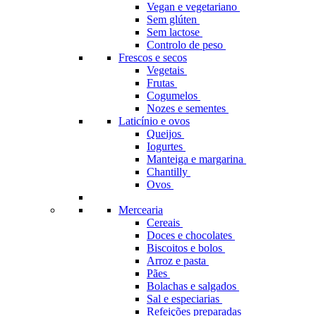
Vegan e vegetariano
Sem glúten
Sem lactose
Controlo de peso
Frescos e secos
Vegetais
Frutas
Cogumelos
Nozes e sementes
Laticínio e ovos
Queijos
Iogurtes
Manteiga e margarina
Chantilly
Ovos
Mercearia
Cereais
Doces e chocolates
Biscoitos e bolos
Arroz e pasta
Pães
Bolachas e salgados
Sal e especiarias
Refeições preparadas