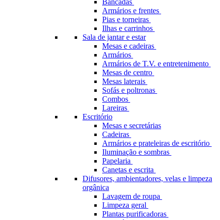
Bancadas
Armários e frentes
Pias e torneiras
Ilhas e carrinhos
Sala de jantar e estar
Mesas e cadeiras
Armários
Armários de T.V. e entretenimento
Mesas de centro
Mesas laterais
Sofás e poltronas
Combos
Lareiras
Escritório
Mesas e secretárias
Cadeiras
Armários e prateleiras de escritório
Iluminação e sombras
Papelaria
Canetas e escrita
Difusores, ambientadores, velas e limpeza
orgânica
Lavagem de roupa
Limpeza geral
Plantas purificadoras