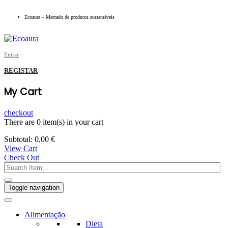
Ecoaura – Mercado de produtos sustentáveis
Entrar
REGISTAR
My Cart
checkout
There are
0 item(s)
in your cart
Subtotal:
0,00
€
View Cart
Check Out
Toggle navigation
Alimentação
Dieta