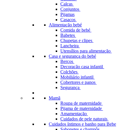
Calças
Conjuntos
Pijamas
Casacos
Alimentação bebé
Comida de bebé
Babetes
Chupetas e clipes
Lancheira
Utensílios para alimentação
Casa e segurança do bebé
Berços
Decoração casa infantil
Colchões
Mobiliário infantil
Cobertores e panos
Segurança
Mamã
Roupa de maternidade
Pijama de maternidade
Amamentação
Cuidados de pele naturais
Cuidados íntimos e banho para Bebe
Sabonetes e champôs