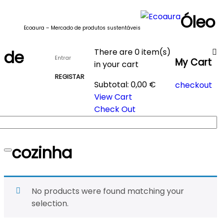
Óleo
Ecoaura – Mercado de produtos sustentáveis
de
There are
0 item(s)
Entrar
My Cart
in your cart
REGISTAR
Subtotal:
0,00
€
checkout
View Cart
Check Out
cozinha
Toggle
navigation
No products were found matching your
selection.