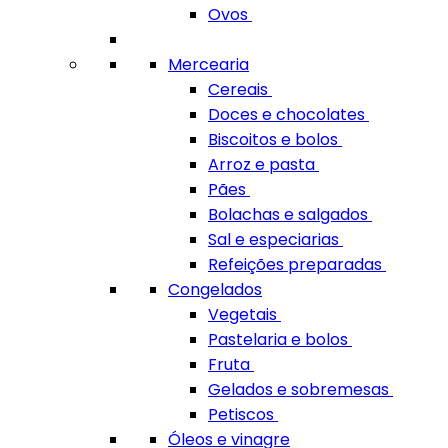
Ovos
Mercearia
Cereais
Doces e chocolates
Biscoitos e bolos
Arroz e pasta
Pães
Bolachas e salgados
Sal e especiarias
Refeições preparadas
Congelados
Vegetais
Pastelaria e bolos
Fruta
Gelados e sobremesas
Petiscos
Óleos e vinagre