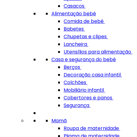
Casacos
Alimentação bebé
Comida de bebé
Babetes
Chupetas e clipes
Lancheira
Utensílios para alimentação
Casa e segurança do bebé
Berços
Decoração casa infantil
Colchões
Mobiliário infantil
Cobertores e panos
Segurança
Mamã
Roupa de maternidade
Pijama de maternidade