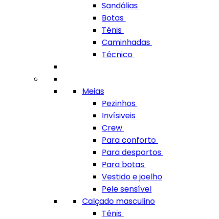
Sandálias
Botas
Ténis
Caminhadas
Técnico
Meias
Pezinhos
Invísiveis
Crew
Para conforto
Para desportos
Para botas
Vestido e joelho
Pele sensível
Calçado masculino
Ténis