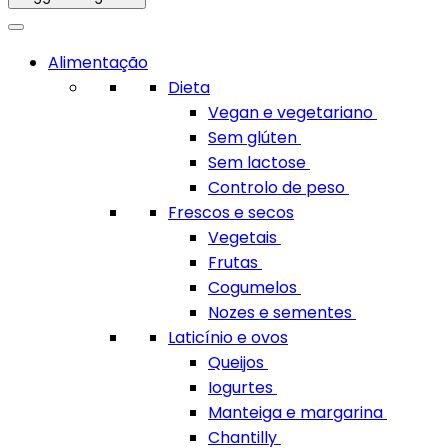
Alimentação
Dieta
Vegan e vegetariano
Sem glúten
Sem lactose
Controlo de peso
Frescos e secos
Vegetais
Frutas
Cogumelos
Nozes e sementes
Laticínio e ovos
Queijos
Iogurtes
Manteiga e margarina
Chantilly