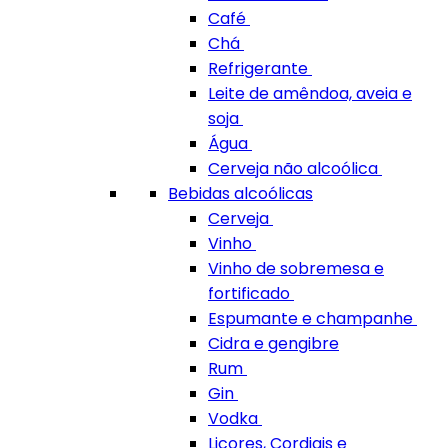
Café
Chá
Refrigerante
Leite de amêndoa, aveia e
soja
Água
Cerveja não alcoólica
Bebidas alcoólicas
Cerveja
Vinho
Vinho de sobremesa e
fortificado
Espumante e champanhe
Cidra e gengibre
Rum
Gin
Vodka
Licores, Cordiais e