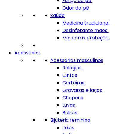
Fungo do pé
Odor do pé
Saúde
Medicina tradicional
Desinfetante mãos
Máscaras proteção
Acessórios
Acessórios masculinos
Relógios
Cintos
Carteiras
Gravatas e laços
Chapéus
Luvas
Bolsas
Bijuteria feminina
Joias