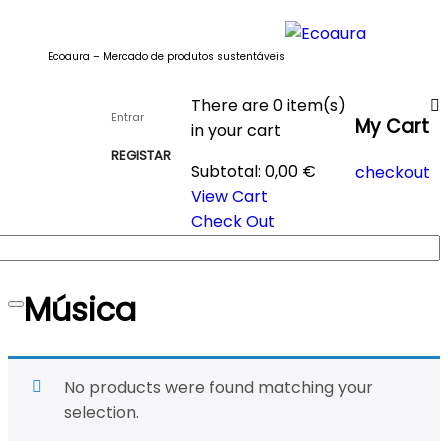
Ecoaura – Mercado de produtos sustentáveis
There are
0 item(s)
Entrar
My Cart
in your cart
REGISTAR
Subtotal:
0,00
€
checkout
View Cart
Check Out
Música
Toggle
navigation
No products were found matching your
selection.