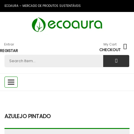
ECOAURA – MERCADO DE PRODUTOS SUSTENTÁVEIS
Entrar
My Cart
CHECKOUT
REGISTAR
Toggle
navigation
AZULEJO PINTADO