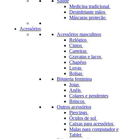
Saúde
Medicina tradicional
Desinfetante mãos
Máscaras proteção
Acessórios
Acessórios masculinos
Relógios
Cintos
Carteiras
Gravatas e laços
Chapéus
Luvas
Bolsas
Bijuteria feminina
Joias
Anéis
Colares e pendentes
Brincos
Outros acessórios
Piercings
Óculos de sol
Caixas para acessórios
Malas para computador e
Tablet