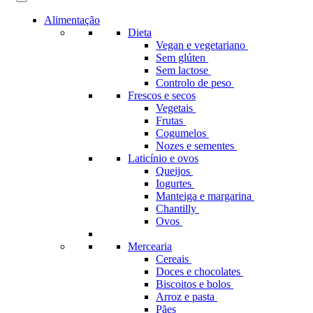
Alimentação
Dieta
Vegan e vegetariano
Sem glúten
Sem lactose
Controlo de peso
Frescos e secos
Vegetais
Frutas
Cogumelos
Nozes e sementes
Laticínio e ovos
Queijos
Iogurtes
Manteiga e margarina
Chantilly
Ovos
Mercearia
Cereais
Doces e chocolates
Biscoitos e bolos
Arroz e pasta
Pães