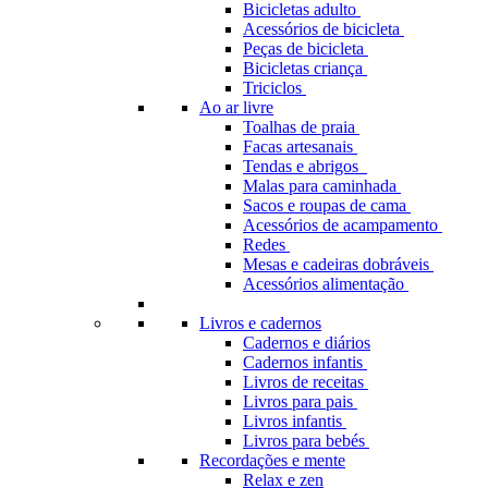
Bicicletas adulto
Acessórios de bicicleta
Peças de bicicleta
Bicicletas criança
Triciclos
Ao ar livre
Toalhas de praia
Facas artesanais
Tendas e abrigos
Malas para caminhada
Sacos e roupas de cama
Acessórios de acampamento
Redes
Mesas e cadeiras dobráveis
Acessórios alimentação
Livros e cadernos
Cadernos e diários
Cadernos infantis
Livros de receitas
Livros para pais
Livros infantis
Livros para bebés
Recordações e mente
Relax e zen