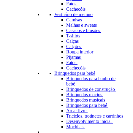
Fatos
Cachecóis
Vestuário de menino
Camisas
Malhas e sweats
Casacos e blusões
T-shirts
Calças
Calções
Roupa interior
Pijamas
Fatos
Cachecóis
Brinquedos para bebé
Brinquedos para banho de
bebé
Brinquedos de construção
Brinquedos macios
Brinquedos musicais
Brinquedos para bebé
Ao ar livre
Triciclos, trotinetes e carrinhos
Desenvolvimento inicial
Mochilas