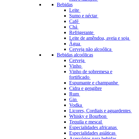
Bebidas
Leite
Sumo e néctar
Café
Chá
Refrigerante
Leite de amêndoa, aveia e soja
Água
Cerveja não alcoólica
Bebidas alcoólicas
Cerveja
Vinho
Vinho de sobremesa e
fortificado
Espumante e champanhe
Cidra e gengibre
Rum
Gin
Vodka
Licores, Cordiais e aguardentes
Whisky e Bourbon
Tequila e mescal
Especialidades africanas
Especialidades asiáticas
Acessórios para bebidas