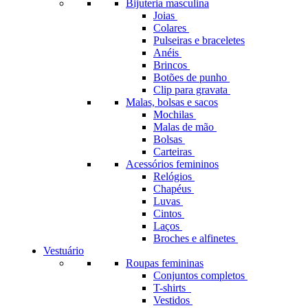
Bijuteria masculina
Joias
Colares
Pulseiras e braceletes
Anéis
Brincos
Botões de punho
Clip para gravata
Malas, bolsas e sacos
Mochilas
Malas de mão
Bolsas
Carteiras
Acessórios femininos
Relógios
Chapéus
Luvas
Cintos
Laços
Broches e alfinetes
Vestuário
Roupas femininas
Conjuntos completos
T-shirts
Vestidos