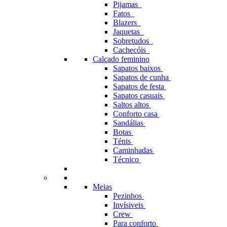
Pijamas
Fatos
Blazers
Jaquetas
Sobretudos
Cachecóis
Calçado feminino
Sapatos baixos
Sapatos de cunha
Sapatos de festa
Sapatos casuais
Saltos altos
Conforto casa
Sandálias
Botas
Ténis
Caminhadas
Técnico
Meias
Pezinhos
Invísiveis
Crew
Para conforto