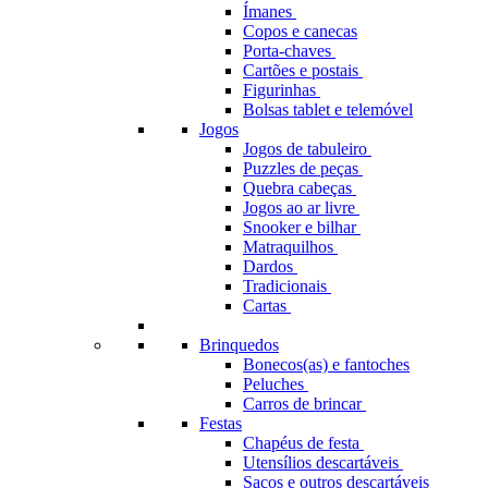
Ímanes
Copos e canecas
Porta-chaves
Cartões e postais
Figurinhas
Bolsas tablet e telemóvel
Jogos
Jogos de tabuleiro
Puzzles de peças
Quebra cabeças
Jogos ao ar livre
Snooker e bilhar
Matraquilhos
Dardos
Tradicionais
Cartas
Brinquedos
Bonecos(as) e fantoches
Peluches
Carros de brincar
Festas
Chapéus de festa
Utensílios descartáveis
Sacos e outros descartáveis