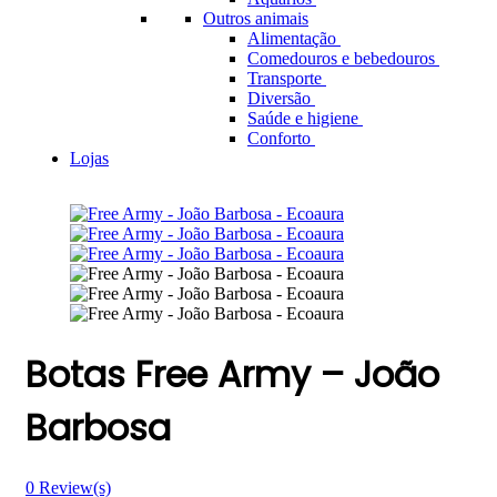
Outros animais
Alimentação
Comedouros e bebedouros
Transporte
Diversão
Saúde e higiene
Conforto
Lojas
Botas Free Army – João
Barbosa
0
Review(s)