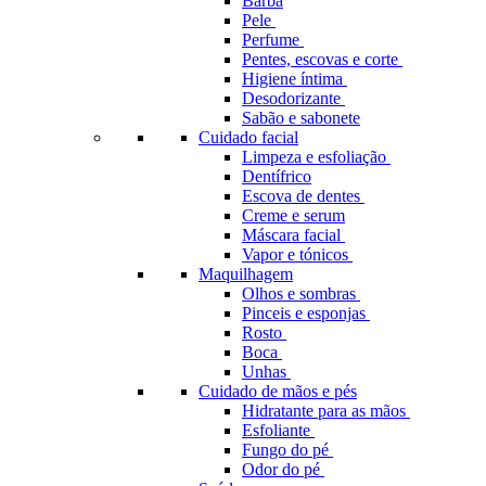
Barba
Pele
Perfume
Pentes, escovas e corte
Higiene íntima
Desodorizante
Sabão e sabonete
Cuidado facial
Limpeza e esfoliação
Dentífrico
Escova de dentes
Creme e serum
Máscara facial
Vapor e tónicos
Maquilhagem
Olhos e sombras
Pinceis e esponjas
Rosto
Boca
Unhas
Cuidado de mãos e pés
Hidratante para as mãos
Esfoliante
Fungo do pé
Odor do pé