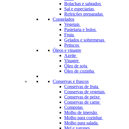
Bolachas e salgados
Sal e especiarias
Refeições preparadas
Congelados
Vegetais
Pastelaria e bolos
Fruta
Gelados e sobremesas
Petiscos
Óleos e vinagre
Azeite
Vinagre
Óleo de soja
Óleo de cozinha
Conservas e frascos
Conservas de fruta
Conservas de vegetais
Conservas de peixe
Conservas de carne
Compotas
Molho de imersão
Molho para cozinhar
Molho para salada
Mel e xaropes