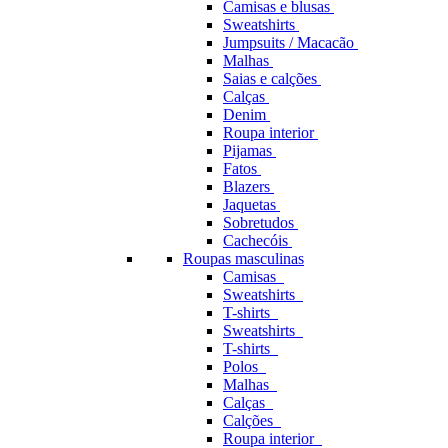
Camisas e blusas
Sweatshirts
Jumpsuits / Macacão
Malhas
Saias e calções
Calças
Denim
Roupa interior
Pijamas
Fatos
Blazers
Jaquetas
Sobretudos
Cachecóis
Roupas masculinas
Camisas
Sweatshirts
T-shirts
Sweatshirts
T-shirts
Polos
Malhas
Calças
Calções
Roupa interior