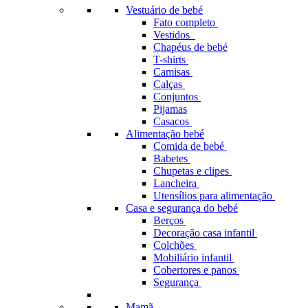
Vestuário de bebé
Fato completo
Vestidos
Chapéus de bebé
T-shirts
Camisas
Calças
Conjuntos
Pijamas
Casacos
Alimentação bebé
Comida de bebé
Babetes
Chupetas e clipes
Lancheira
Utensílios para alimentação
Casa e segurança do bebé
Berços
Decoração casa infantil
Colchões
Mobiliário infantil
Cobertores e panos
Segurança
Mamã