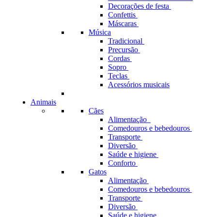
Decorações de festa
Confettis
Máscaras
Música
Tradicional
Precursão
Cordas
Sopro
Teclas
Acessórios musicais
Animais
Cães
Alimentação
Comedouros e bebedouros
Transporte
Diversão
Saúde e higiene
Conforto
Gatos
Alimentação
Comedouros e bebedouros
Transporte
Diversão
Saúde e higiene