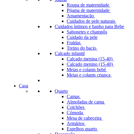
Roupa de maternidade
Pijama de maternidade
Amamentação
Cuidados de pele naturais
Cuidados íntimos e banho para Bebe
Sabonetes e champôs
Cuidado da pele
Fraldas
Treino do bacio
Calçado infantil
Calçado menina (15-40)
Calçado menino (15-40)
Meias e colants bebé
Meias e colants criança
Casa
Quarto
Camas
Almofadas de cama
Colchões
Cómoda
Mesa de cabeceira
Armários
Espelhos quarto