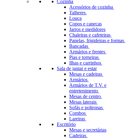
Cozinha
Acessórios de cozinha
Talheres
Louça
Copos e canecas
Jarros e medidores
Chaleiras e cafeteiras
Panelas, frigideiras e formas
Bancadas
Armários e frentes
Pias e torneiras
Ilhas e carrinhos
Sala de jantar e estar
Mesas e cadeiras
Armários
Armários de T.V. e
entretenimento
Mesas de centro
Mesas laterais
Sofás e poltronas
Combos
Lareiras
Escritório
Mesas e secretárias
Cadeiras