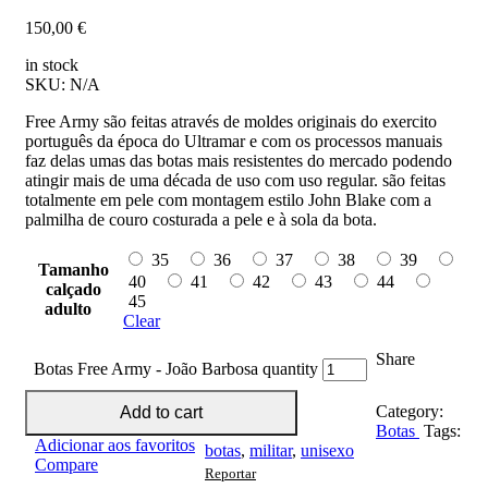
150,00
€
in stock
SKU:
N/A
Free Army são feitas através de moldes originais do exercito
português da época do Ultramar e com os processos manuais
faz delas umas das botas mais resistentes do mercado podendo
atingir mais de uma década de uso com uso regular. são feitas
totalmente em pele com montagem estilo John Blake com a
palmilha de couro costurada a pele e à sola da bota.
35
36
37
38
39
Tamanho
40
41
42
43
44
calçado
45
adulto
Clear
Share
Botas Free Army - João Barbosa quantity
Category:
Add to cart
Botas
Tags:
Adicionar aos favoritos
botas
,
militar
,
unisexo
Compare
Reportar