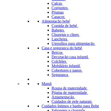
Calças
Conjuntos
Pijamas
Casacos
Alimentação bebé
Comida de bebé
Babetes
Chupetas e clipes
Lancheira
Utensílios para alimentação
Casa e segurança do bebé
Berços
Decoração casa infantil
Colchões
Mobiliário infantil
Cobertores e panos
Segurança
Mamã
Roupa de maternidade
Pijama de maternidade
Amamentação
Cuidados de pele naturais
Cuidados íntimos e banho para Bebe
Sabonetes e champôs