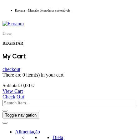
Ecoaura – Mercado de produtos sustentáveis
Entrar
REGISTAR
My Cart
checkout
There are
0 item(s)
in your cart
Subtotal:
0,00
€
View Cart
Check Out
Toggle navigation
Alimentação
Dieta