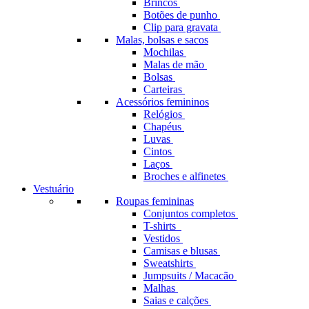
Brincos
Botões de punho
Clip para gravata
Malas, bolsas e sacos
Mochilas
Malas de mão
Bolsas
Carteiras
Acessórios femininos
Relógios
Chapéus
Luvas
Cintos
Laços
Broches e alfinetes
Vestuário
Roupas femininas
Conjuntos completos
T-shirts
Vestidos
Camisas e blusas
Sweatshirts
Jumpsuits / Macacão
Malhas
Saias e calções