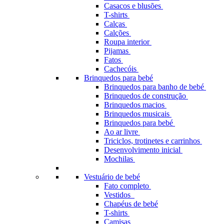
Casacos e blusões
T-shirts
Calças
Calções
Roupa interior
Pijamas
Fatos
Cachecóis
Brinquedos para bebé
Brinquedos para banho de bebé
Brinquedos de construção
Brinquedos macios
Brinquedos musicais
Brinquedos para bebé
Ao ar livre
Triciclos, trotinetes e carrinhos
Desenvolvimento inicial
Mochilas
Vestuário de bebé
Fato completo
Vestidos
Chapéus de bebé
T-shirts
Camisas