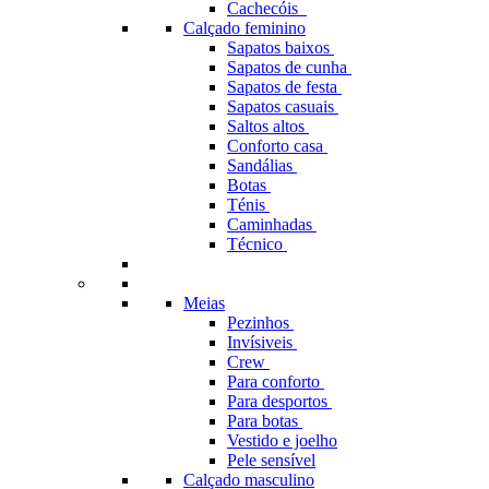
Cachecóis
Calçado feminino
Sapatos baixos
Sapatos de cunha
Sapatos de festa
Sapatos casuais
Saltos altos
Conforto casa
Sandálias
Botas
Ténis
Caminhadas
Técnico
Meias
Pezinhos
Invísiveis
Crew
Para conforto
Para desportos
Para botas
Vestido e joelho
Pele sensível
Calçado masculino