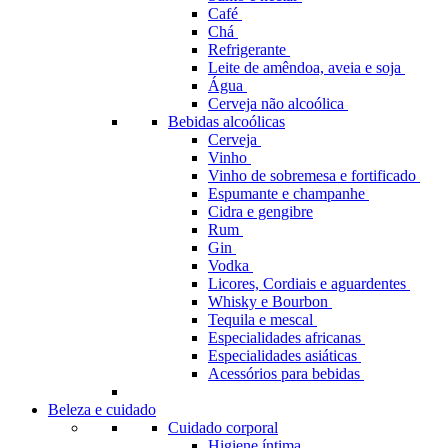
Café
Chá
Refrigerante
Leite de amêndoa, aveia e soja
Água
Cerveja não alcoólica
Bebidas alcoólicas
Cerveja
Vinho
Vinho de sobremesa e fortificado
Espumante e champanhe
Cidra e gengibre
Rum
Gin
Vodka
Licores, Cordiais e aguardentes
Whisky e Bourbon
Tequila e mescal
Especialidades africanas
Especialidades asiáticas
Acessórios para bebidas
Beleza e cuidado
Cuidado corporal
Higiene íntima