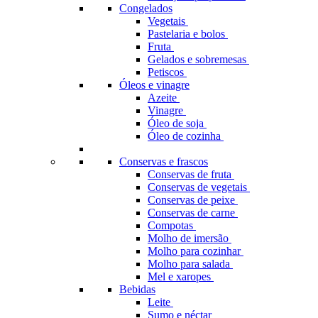
Congelados
Vegetais
Pastelaria e bolos
Fruta
Gelados e sobremesas
Petiscos
Óleos e vinagre
Azeite
Vinagre
Óleo de soja
Óleo de cozinha
Conservas e frascos
Conservas de fruta
Conservas de vegetais
Conservas de peixe
Conservas de carne
Compotas
Molho de imersão
Molho para cozinhar
Molho para salada
Mel e xaropes
Bebidas
Leite
Sumo e néctar