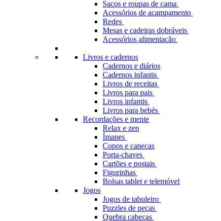
Sacos e roupas de cama
Acessórios de acampamento
Redes
Mesas e cadeiras dobráveis
Acessórios alimentação
Livros e cadernos
Cadernos e diários
Cadernos infantis
Livros de receitas
Livros para pais
Livros infantis
Livros para bebés
Recordações e mente
Relax e zen
Ímanes
Copos e canecas
Porta-chaves
Cartões e postais
Figurinhas
Bolsas tablet e telemóvel
Jogos
Jogos de tabuleiro
Puzzles de peças
Quebra cabeças