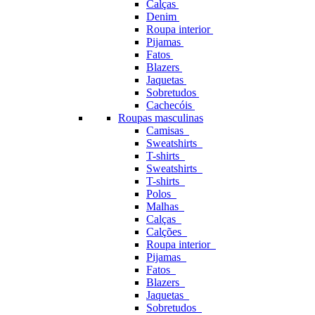
Calças
Denim
Roupa interior
Pijamas
Fatos
Blazers
Jaquetas
Sobretudos
Cachecóis
Roupas masculinas
Camisas
Sweatshirts
T-shirts
Sweatshirts
T-shirts
Polos
Malhas
Calças
Calções
Roupa interior
Pijamas
Fatos
Blazers
Jaquetas
Sobretudos