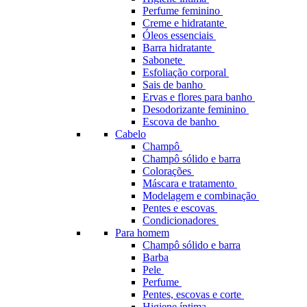
Perfume feminino
Creme e hidratante
Óleos essenciais
Barra hidratante
Sabonete
Esfoliação corporal
Sais de banho
Ervas e flores para banho
Desodorizante feminino
Escova de banho
Cabelo
Champô
Champô sólido e barra
Colorações
Máscara e tratamento
Modelagem e combinação
Pentes e escovas
Condicionadores
Para homem
Champô sólido e barra
Barba
Pele
Perfume
Pentes, escovas e corte
Higiene íntima