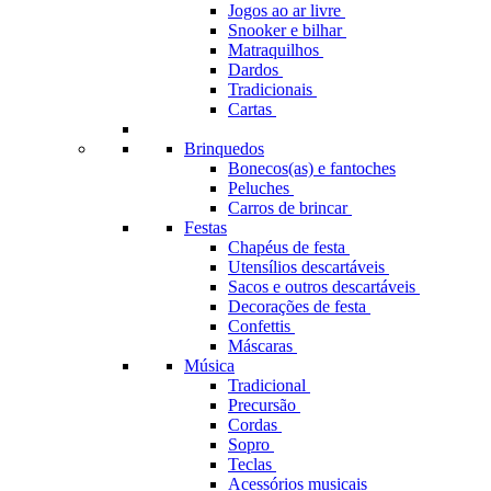
Jogos ao ar livre
Snooker e bilhar
Matraquilhos
Dardos
Tradicionais
Cartas
Brinquedos
Bonecos(as) e fantoches
Peluches
Carros de brincar
Festas
Chapéus de festa
Utensílios descartáveis
Sacos e outros descartáveis
Decorações de festa
Confettis
Máscaras
Música
Tradicional
Precursão
Cordas
Sopro
Teclas
Acessórios musicais