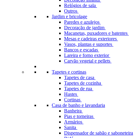
Relógios de sala
Outros
Jardim e bricolage
Paredes e azulejos
Decoração de jardim
Maçanetas, puxadores e batentes
Mesas e cadeiras exteriores
Vasos, plantas e suportes
Bancos e escadas
Lareira e forno exterior
Carvão vegetal e pellets
Tapetes e cortinas
Tapetes de casa
Tapetes de cozinha
Tapetes de rua
Hastes
Cortinas
Casa de banho e lavandaria
Banheira
Pias e torneiras
Armários
Sanita
Dispensador de sabão e saboneteira