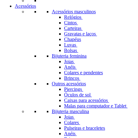
Acessórios
Acessórios masculinos
Relógios
Cintos
Carteiras
Gravatas e laços
Chapéus
Luvas
Bolsas
Bijuteria feminina
Joias
Anéis
Colares e pendentes
Brincos
Outros acessórios
Piercings
Óculos de sol
Caixas para acessórios
Malas para computador e Tablet
Bijuteria masculina
Joias
Colares
Pulseiras e braceletes
Anéis