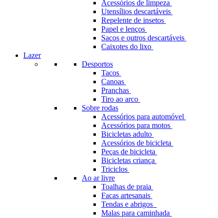
Acessórios de limpeza
Utensílios descartáveis
Repelente de insetos
Papel e lenços
Sacos e outros descartáveis
Caixotes do lixo
Lazer
Desportos
Tacos
Canoas
Pranchas
Tiro ao arco
Sobre rodas
Acessórios para automóvel
Acessórios para motos
Bicicletas adulto
Acessórios de bicicleta
Peças de bicicleta
Bicicletas criança
Triciclos
Ao ar livre
Toalhas de praia
Facas artesanais
Tendas e abrigos
Malas para caminhada