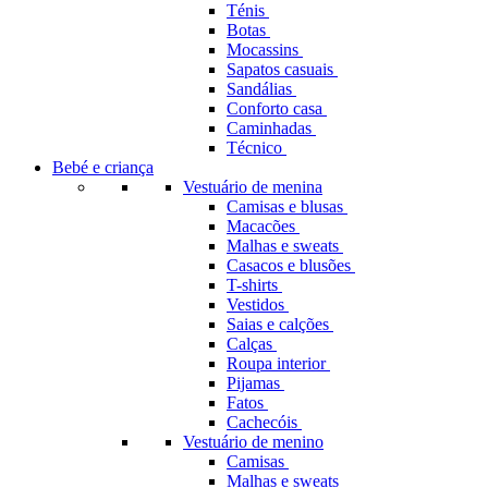
Ténis
Botas
Mocassins
Sapatos casuais
Sandálias
Conforto casa
Caminhadas
Técnico
Bebé e criança
Vestuário de menina
Camisas e blusas
Macacões
Malhas e sweats
Casacos e blusões
T-shirts
Vestidos
Saias e calções
Calças
Roupa interior
Pijamas
Fatos
Cachecóis
Vestuário de menino
Camisas
Malhas e sweats