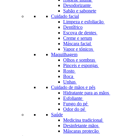
Desodorizante
Sabão e sabonete
Cuidado facial
Limpeza e esfoliação
Dentífrico
Escova de dentes
Creme e serum
Máscara facial
Vapor e tónicos
Maquilhagem
Olhos e sombras
Pinceis e esponjas
Rosto
Boca
Unhas
Cuidado de mãos e pés
Hidratante para as mãos
Esfoliante
Fungo do pé
Odor do pé
Saúde
Medicina tradicional
Desinfetante mãos
Máscaras proteção