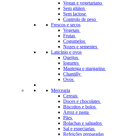
Vegan e vegetariano
Sem glúten
Sem lactose
Controlo de peso
Frescos e secos
Vegetais
Frutas
Cogumelos
Nozes e sementes
Laticínio e ovos
Queijos
Iogurtes
Manteiga e margarina
Chantilly
Ovos
Mercearia
Cereais
Doces e chocolates
Biscoitos e bolos
Arroz e pasta
Pães
Bolachas e salgados
Sal e especiarias
Refeições preparadas