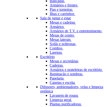
Bancadas
Armários e frentes
Pias e torneiras
Ilhas e carrinhos
Sala de jantar e estar
Mesas e cadeiras
Armários
Armários de T.V. e entretenimento
Mesas de centro
Mesas laterais
Sofás e poltronas
Combos
Lareiras
Escritório
Mesas e secretárias
Cadeiras
Armários e prateleiras de escritório
Iluminação e sombras
Papelaria
Canetas e escrita
Difusores, ambientadores, velas e limpeza
orgânica
Lavagem de roupa
Limpeza geral
Plantas purificadoras