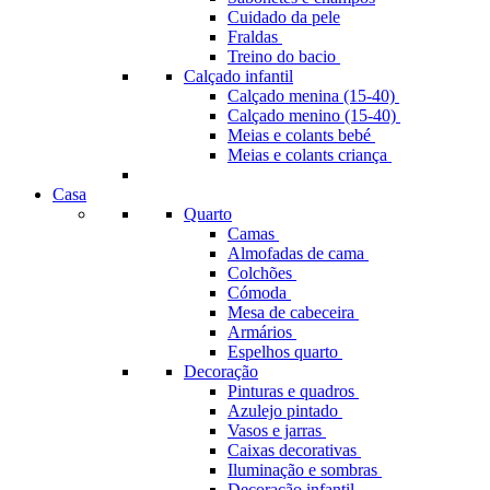
Cuidado da pele
Fraldas
Treino do bacio
Calçado infantil
Calçado menina (15-40)
Calçado menino (15-40)
Meias e colants bebé
Meias e colants criança
Casa
Quarto
Camas
Almofadas de cama
Colchões
Cómoda
Mesa de cabeceira
Armários
Espelhos quarto
Decoração
Pinturas e quadros
Azulejo pintado
Vasos e jarras
Caixas decorativas
Iluminação e sombras
Decoração infantil