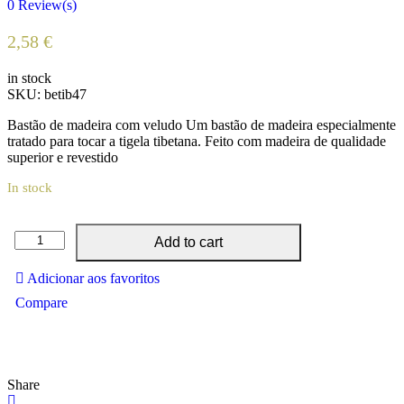
0
Review(s)
2,58
€
in stock
SKU:
betib47
Bastão de madeira com veludo Um bastão de madeira especialmente
tratado para tocar a tigela tibetana. Feito com madeira de qualidade
superior e revestido
In stock
Bastão
Add to cart
de
madeira
Adicionar aos favoritos
com
Compare
veludo
quantity
Share