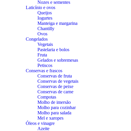
Nozes e sementes
Laticínio e ovos
Queijos
Iogurtes
Manteiga e margarina
Chantilly
Ovos
Congelados
Vegetais
Pastelaria e bolos
Fruta
Gelados e sobremesas
Petiscos
Conservas e frascos
Conservas de fruta
Conservas de vegetais
Conservas de peixe
Conservas de carne
Compotas
Molho de imersão
Molho para cozinhar
Molho para salada
Mel e xaropes
Óleos e vinagre
Azeite