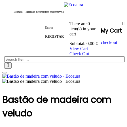
Ecoaura – Mercado de produtos sustentáveis
There are
0
Entrar
item(s)
in your
My Cart
cart
REGISTAR
checkout
Subtotal:
0,00
€
View Cart
Check Out
Toggle
navigation
Bastão de madeira com
veludo