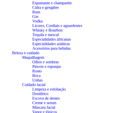
Espumante e champanhe
Cidra e gengibre
Rum
Gin
Vodka
Licores, Cordiais e aguardentes
Whisky e Bourbon
Tequila e mescal
Especialidades africanas
Especialidades asiáticas
Acessórios para bebidas
Beleza e cuidado
Maquilhagem
Olhos e sombras
Pinceis e esponjas
Rosto
Boca
Unhas
Cuidado facial
Limpeza e esfoliação
Dentífrico
Escova de dentes
Creme e serum
Máscara facial
Vapor e tónicos