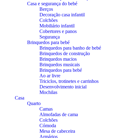
Casa e segurança do bebé
Berços
Decoração casa infantil
Colchões
Mobiliário infantil
Cobertores e panos
Segurança
Brinquedos para bebé
Brinquedos para banho de bebé
Brinquedos de construção
Brinquedos macios
Brinquedos musicais
Brinquedos para bebé
Ao ar livre
Triciclos, trotinetes e carrinhos
Desenvolvimento inicial
Mochilas
Casa
Quarto
Camas
Almofadas de cama
Colchões
Cómoda
Mesa de cabeceira
Armários