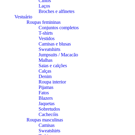
Cintos
Laços
Broches e alfinetes
Vestuário
Roupas femininas
Conjuntos completos
T-shirts
Vestidos
Camisas e blusas
Sweatshirts
Jumpsuits / Macacão
Malhas
Saias e calções
Calças
Denim
Roupa interior
Pijamas
Fatos
Blazers
Jaquetas
Sobretudos
Cachecóis
Roupas masculinas
Camisas
Sweatshirts