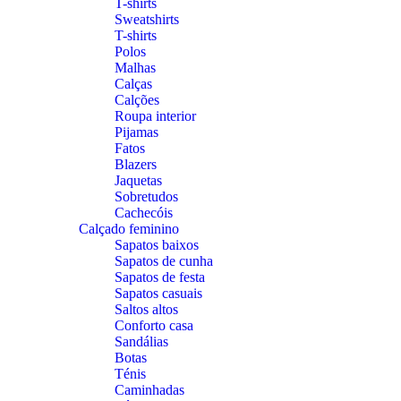
T-shirts
Sweatshirts
T-shirts
Polos
Malhas
Calças
Calções
Roupa interior
Pijamas
Fatos
Blazers
Jaquetas
Sobretudos
Cachecóis
Calçado feminino
Sapatos baixos
Sapatos de cunha
Sapatos de festa
Sapatos casuais
Saltos altos
Conforto casa
Sandálias
Botas
Ténis
Caminhadas