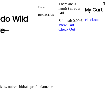
There are
0
Entrar
item(s)
in your
My Cart
cart
REGISTAR
ido Wild
checkout
Subtotal:
0,00
€
View Cart
re-
Check Out
vos, nutre e hidrata profundamente