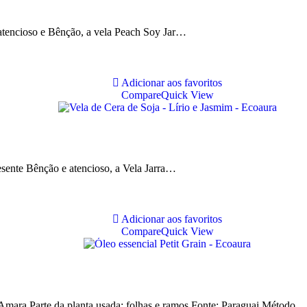
 atencioso e Bênção, a vela Peach Soy Jar…
Adicionar aos favoritos
Compare
Quick View
esente Bênção e atencioso, a Vela Jarra…
Adicionar aos favoritos
Compare
Quick View
. Amara Parte da planta usada: folhas e ramos Fonte: Paraguai Método…