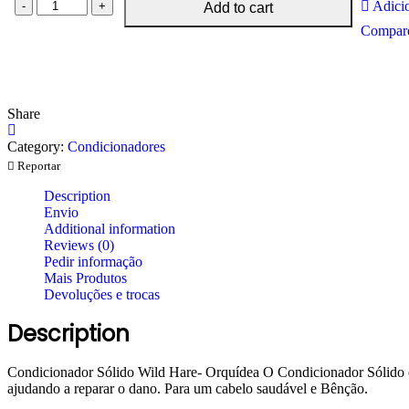
Condicionador
Adicio
Add to cart
Sólido
Compar
Wild
Hare-
Orquídea
quantity
Share
Category:
Condicionadores
Reportar
Description
Envio
Additional information
Reviews (0)
Pedir informação
Mais Produtos
Devoluções e trocas
Description
Condicionador Sólido Wild Hare- Orquídea O Condicionador Sólido é a
ajudando a reparar o dano. Para um cabelo saudável e Bênção.