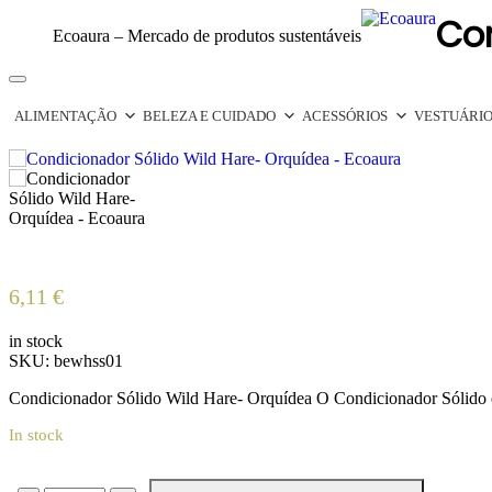
Co
Ecoaura – Mercado de produtos sustentáveis
Toggle
navigation
ALIMENTAÇÃO
BELEZA E CUIDADO
ACESSÓRIOS
VESTUÁRI
6,11
€
in stock
SKU:
bewhss01
Condicionador Sólido Wild Hare- Orquídea O Condicionador Sólido é 
In stock