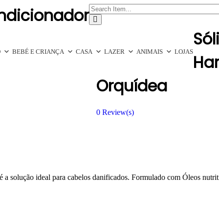
ndicionador
Sól
O
BEBÉ E CRIANÇA
CASA
LAZER
ANIMAIS
LOJAS
Ha
Orquídea
0
Review(s)
a solução ideal para cabelos danificados. Formulado com Óleos nutriti