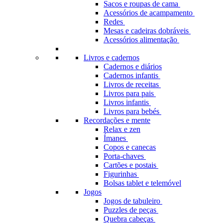
Sacos e roupas de cama
Acessórios de acampamento
Redes
Mesas e cadeiras dobráveis
Acessórios alimentação
Livros e cadernos
Cadernos e diários
Cadernos infantis
Livros de receitas
Livros para pais
Livros infantis
Livros para bebés
Recordações e mente
Relax e zen
Ímanes
Copos e canecas
Porta-chaves
Cartões e postais
Figurinhas
Bolsas tablet e telemóvel
Jogos
Jogos de tabuleiro
Puzzles de peças
Quebra cabeças