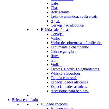
Café
Chá
Refrigerante
Leite de amêndoa, aveia e soja
Água
Cerveja não alcoólica
Bebidas alcoólicas
Cerveja
Vinho
Vinho de sobremesa e fortificado
Espumante e champanhe
Cidra e gengibre
Rum
Gin
Vodka
Licores, Cordiais e aguardentes
Whisky e Bourbon
Tequila e mescal
Especialidades africanas
Especialidades asiáticas
Acessórios para bebidas
Beleza e cuidado
Cuidado corporal
Higiene íntima