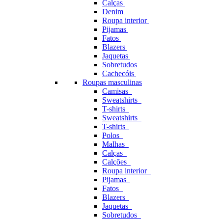
Calças
Denim
Roupa interior
Pijamas
Fatos
Blazers
Jaquetas
Sobretudos
Cachecóis
Roupas masculinas
Camisas
Sweatshirts
T-shirts
Sweatshirts
T-shirts
Polos
Malhas
Calças
Calções
Roupa interior
Pijamas
Fatos
Blazers
Jaquetas
Sobretudos