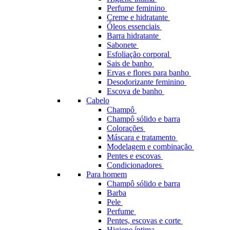
Perfume feminino
Creme e hidratante
Óleos essenciais
Barra hidratante
Sabonete
Esfoliação corporal
Sais de banho
Ervas e flores para banho
Desodorizante feminino
Escova de banho
Cabelo
Champô
Champô sólido e barra
Colorações
Máscara e tratamento
Modelagem e combinação
Pentes e escovas
Condicionadores
Para homem
Champô sólido e barra
Barba
Pele
Perfume
Pentes, escovas e corte
Higiene íntima