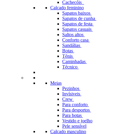
Cachecóis
Calçado feminino
Sapatos baixos
Sapatos de cunha
Sapatos de festa
Sapatos casuais
Saltos altos
Conforto casa
Sandálias
Botas
Ténis
Caminhadas
Técnico
Meias
Pezinhos
Invísiveis
Crew
Para conforto
Para desportos
Para botas
Vestido e joelho
Pele sensível
Calçado masculino