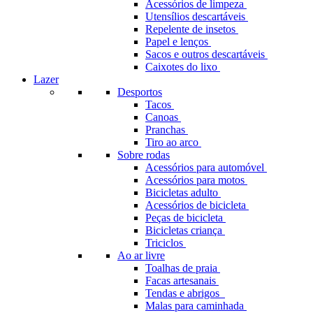
Acessórios de limpeza
Utensílios descartáveis
Repelente de insetos
Papel e lenços
Sacos e outros descartáveis
Caixotes do lixo
Lazer
Desportos
Tacos
Canoas
Pranchas
Tiro ao arco
Sobre rodas
Acessórios para automóvel
Acessórios para motos
Bicicletas adulto
Acessórios de bicicleta
Peças de bicicleta
Bicicletas criança
Triciclos
Ao ar livre
Toalhas de praia
Facas artesanais
Tendas e abrigos
Malas para caminhada