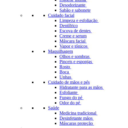
Desodorizante
Sabão e sabonete
Cuidado facial
Limpeza e esfoliação
Dentífrico
Escova de dentes
Creme e serum
Máscara facial
Vapor e tónicos
Maquilhagem
Olhos e sombras
Pinceis e esponjas
Rosto
Boca
Unhas
Cuidado de mãos e pés
Hidratante para as mãos
Esfoliante
Fungo do pé
Odor do pé
Saúde
Medicina tradicional
Desinfetante mãos
Máscaras proteção