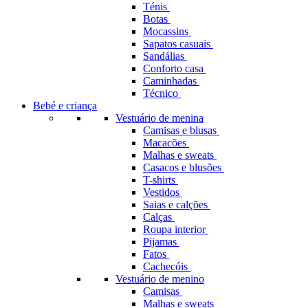
Ténis
Botas
Mocassins
Sapatos casuais
Sandálias
Conforto casa
Caminhadas
Técnico
Bebé e criança
Vestuário de menina
Camisas e blusas
Macacões
Malhas e sweats
Casacos e blusões
T-shirts
Vestidos
Saias e calções
Calças
Roupa interior
Pijamas
Fatos
Cachecóis
Vestuário de menino
Camisas
Malhas e sweats