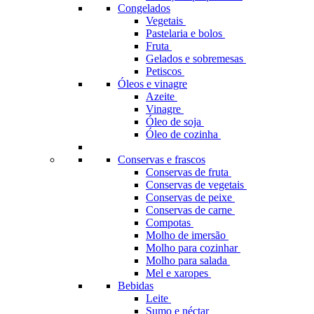
Congelados
Vegetais
Pastelaria e bolos
Fruta
Gelados e sobremesas
Petiscos
Óleos e vinagre
Azeite
Vinagre
Óleo de soja
Óleo de cozinha
Conservas e frascos
Conservas de fruta
Conservas de vegetais
Conservas de peixe
Conservas de carne
Compotas
Molho de imersão
Molho para cozinhar
Molho para salada
Mel e xaropes
Bebidas
Leite
Sumo e néctar