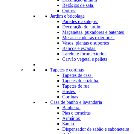
Relógios de sala
Outros
Jardim e bricolage
Paredes e azulejos
Decoração de jardim
Maçanetas, puxadores e batentes
Mesas e cadeiras exteriores
Vasos, plantas e suportes
Bancos e escadas
Lareira e forno exterior
Carvão vegetal e pellets
Tapetes e cortinas
Tapetes de casa
Tapetes de cozinha
Tapetes de rua
Hastes
Cortinas
Casa de banho e lavandaria
Banheira
Pias e torneiras
Armários
Sanita
Dispensador de sabão e saboneteira