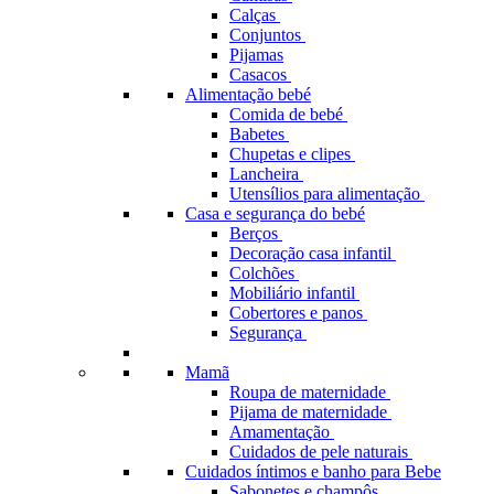
Calças
Conjuntos
Pijamas
Casacos
Alimentação bebé
Comida de bebé
Babetes
Chupetas e clipes
Lancheira
Utensílios para alimentação
Casa e segurança do bebé
Berços
Decoração casa infantil
Colchões
Mobiliário infantil
Cobertores e panos
Segurança
Mamã
Roupa de maternidade
Pijama de maternidade
Amamentação
Cuidados de pele naturais
Cuidados íntimos e banho para Bebe
Sabonetes e champôs