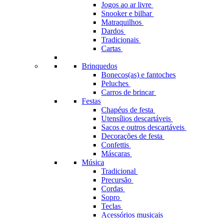
Jogos ao ar livre
Snooker e bilhar
Matraquilhos
Dardos
Tradicionais
Cartas
Brinquedos
Bonecos(as) e fantoches
Peluches
Carros de brincar
Festas
Chapéus de festa
Utensílios descartáveis
Sacos e outros descartáveis
Decorações de festa
Confettis
Máscaras
Música
Tradicional
Precursão
Cordas
Sopro
Teclas
Acessórios musicais