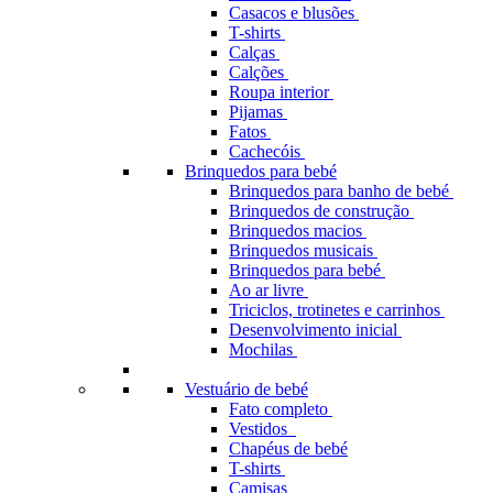
Casacos e blusões
T-shirts
Calças
Calções
Roupa interior
Pijamas
Fatos
Cachecóis
Brinquedos para bebé
Brinquedos para banho de bebé
Brinquedos de construção
Brinquedos macios
Brinquedos musicais
Brinquedos para bebé
Ao ar livre
Triciclos, trotinetes e carrinhos
Desenvolvimento inicial
Mochilas
Vestuário de bebé
Fato completo
Vestidos
Chapéus de bebé
T-shirts
Camisas