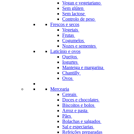
Vegan e vegetariano
Sem glúten
Sem lactose
Controlo de peso
Frescos e secos
Vegetais
Frutas
Cogumelos
Nozes e sementes
Laticínio e ovos
Queijos
Iogurtes
Manteiga e margarina
Chantilly
Ovos
Mercearia
Cereais
Doces e chocolates
Biscoitos e bolos
Arroz e pasta
Pães
Bolachas e salgados
Sal e especiarias
Refeições preparadas