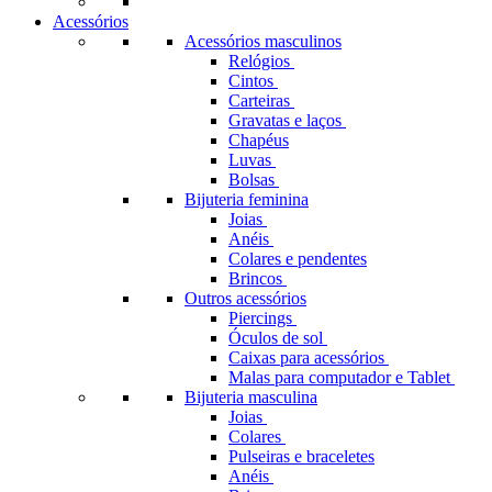
Acessórios
Acessórios masculinos
Relógios
Cintos
Carteiras
Gravatas e laços
Chapéus
Luvas
Bolsas
Bijuteria feminina
Joias
Anéis
Colares e pendentes
Brincos
Outros acessórios
Piercings
Óculos de sol
Caixas para acessórios
Malas para computador e Tablet
Bijuteria masculina
Joias
Colares
Pulseiras e braceletes
Anéis