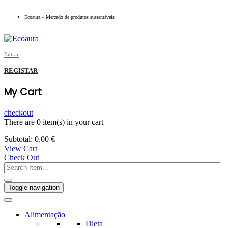
Ecoaura – Mercado de produtos sustentáveis
Entrar
REGISTAR
My Cart
checkout
There are
0 item(s)
in your cart
Subtotal:
0,00
€
View Cart
Check Out
Toggle navigation
Alimentação
Dieta