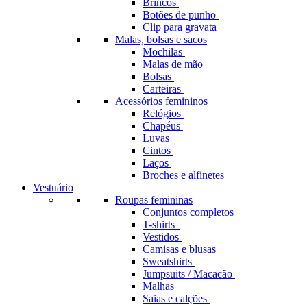
Brincos
Botões de punho
Clip para gravata
Malas, bolsas e sacos
Mochilas
Malas de mão
Bolsas
Carteiras
Acessórios femininos
Relógios
Chapéus
Luvas
Cintos
Laços
Broches e alfinetes
Vestuário
Roupas femininas
Conjuntos completos
T-shirts
Vestidos
Camisas e blusas
Sweatshirts
Jumpsuits / Macacão
Malhas
Saias e calções