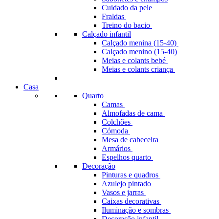
Cuidado da pele
Fraldas
Treino do bacio
Calçado infantil
Calçado menina (15-40)
Calçado menino (15-40)
Meias e colants bebé
Meias e colants criança
Casa
Quarto
Camas
Almofadas de cama
Colchões
Cómoda
Mesa de cabeceira
Armários
Espelhos quarto
Decoração
Pinturas e quadros
Azulejo pintado
Vasos e jarras
Caixas decorativas
Iluminação e sombras
Decoração infantil