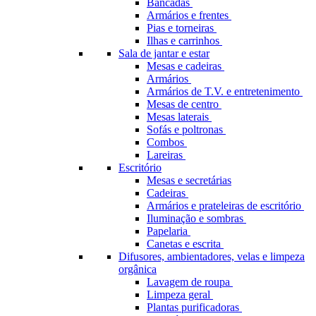
Bancadas
Armários e frentes
Pias e torneiras
Ilhas e carrinhos
Sala de jantar e estar
Mesas e cadeiras
Armários
Armários de T.V. e entretenimento
Mesas de centro
Mesas laterais
Sofás e poltronas
Combos
Lareiras
Escritório
Mesas e secretárias
Cadeiras
Armários e prateleiras de escritório
Iluminação e sombras
Papelaria
Canetas e escrita
Difusores, ambientadores, velas e limpeza
orgânica
Lavagem de roupa
Limpeza geral
Plantas purificadoras