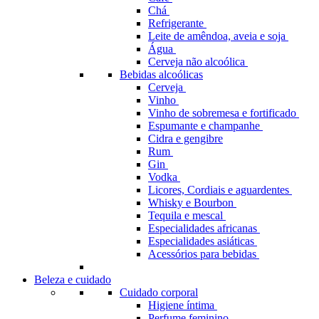
Chá
Refrigerante
Leite de amêndoa, aveia e soja
Água
Cerveja não alcoólica
Bebidas alcoólicas
Cerveja
Vinho
Vinho de sobremesa e fortificado
Espumante e champanhe
Cidra e gengibre
Rum
Gin
Vodka
Licores, Cordiais e aguardentes
Whisky e Bourbon
Tequila e mescal
Especialidades africanas
Especialidades asiáticas
Acessórios para bebidas
Beleza e cuidado
Cuidado corporal
Higiene íntima
Perfume feminino