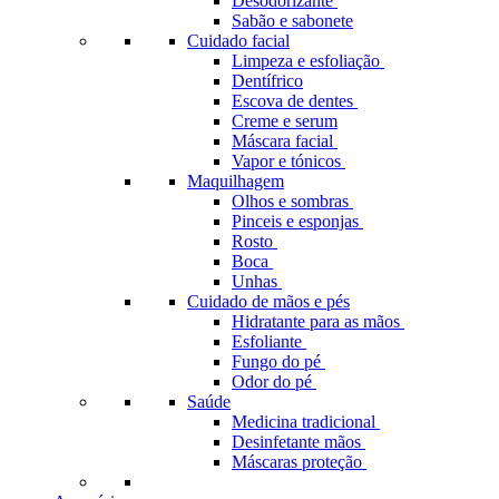
Desodorizante
Sabão e sabonete
Cuidado facial
Limpeza e esfoliação
Dentífrico
Escova de dentes
Creme e serum
Máscara facial
Vapor e tónicos
Maquilhagem
Olhos e sombras
Pinceis e esponjas
Rosto
Boca
Unhas
Cuidado de mãos e pés
Hidratante para as mãos
Esfoliante
Fungo do pé
Odor do pé
Saúde
Medicina tradicional
Desinfetante mãos
Máscaras proteção