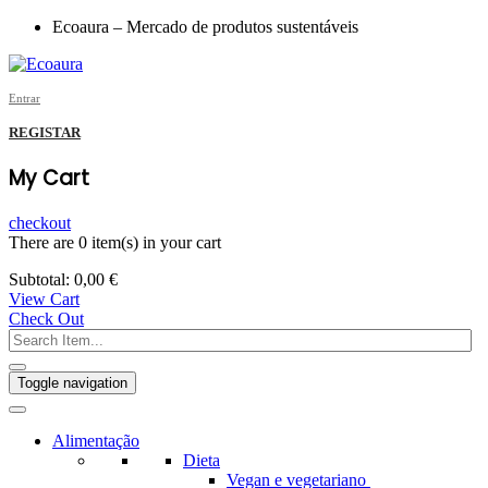
Ecoaura – Mercado de produtos sustentáveis
Entrar
REGISTAR
My Cart
checkout
There are
0 item(s)
in your cart
Subtotal:
0,00
€
View Cart
Check Out
Toggle navigation
Alimentação
Dieta
Vegan e vegetariano