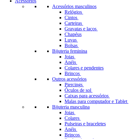
Acessórios
Acessórios masculinos
Relógios
Cintos
Carteiras
Gravatas e laços
Chapéus
Luvas
Bolsas
Bijuteria feminina
Joias
Anéis
Colares e pendentes
Brincos
Outros acessórios
Piercings
Óculos de sol
Caixas para acessórios
Malas para computador e Tablet
Bijuteria masculina
Joias
Colares
Pulseiras e braceletes
Anéis
Brincos