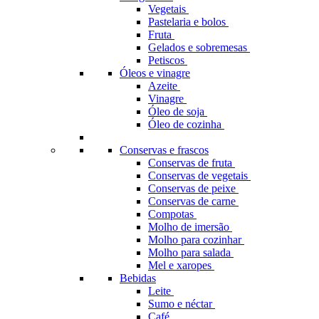
Vegetais
Pastelaria e bolos
Fruta
Gelados e sobremesas
Petiscos
Óleos e vinagre
Azeite
Vinagre
Óleo de soja
Óleo de cozinha
Conservas e frascos
Conservas de fruta
Conservas de vegetais
Conservas de peixe
Conservas de carne
Compotas
Molho de imersão
Molho para cozinhar
Molho para salada
Mel e xaropes
Bebidas
Leite
Sumo e néctar
Café