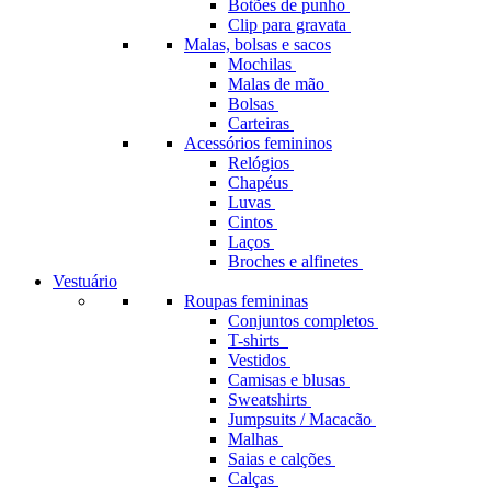
Botões de punho
Clip para gravata
Malas, bolsas e sacos
Mochilas
Malas de mão
Bolsas
Carteiras
Acessórios femininos
Relógios
Chapéus
Luvas
Cintos
Laços
Broches e alfinetes
Vestuário
Roupas femininas
Conjuntos completos
T-shirts
Vestidos
Camisas e blusas
Sweatshirts
Jumpsuits / Macacão
Malhas
Saias e calções
Calças