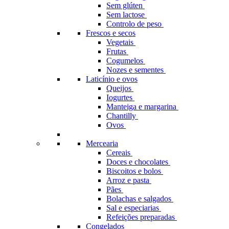
Sem glúten
Sem lactose
Controlo de peso
Frescos e secos
Vegetais
Frutas
Cogumelos
Nozes e sementes
Laticínio e ovos
Queijos
Iogurtes
Manteiga e margarina
Chantilly
Ovos
Mercearia
Cereais
Doces e chocolates
Biscoitos e bolos
Arroz e pasta
Pães
Bolachas e salgados
Sal e especiarias
Refeições preparadas
Congelados