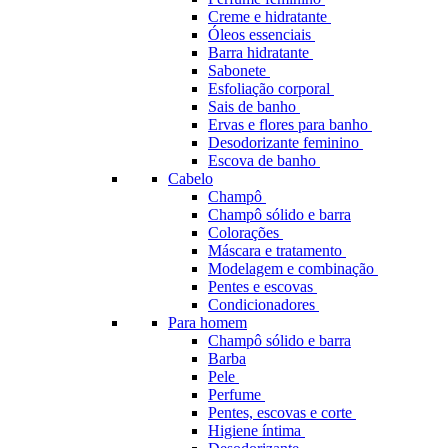
Creme e hidratante
Óleos essenciais
Barra hidratante
Sabonete
Esfoliação corporal
Sais de banho
Ervas e flores para banho
Desodorizante feminino
Escova de banho
Cabelo
Champô
Champô sólido e barra
Colorações
Máscara e tratamento
Modelagem e combinação
Pentes e escovas
Condicionadores
Para homem
Champô sólido e barra
Barba
Pele
Perfume
Pentes, escovas e corte
Higiene íntima