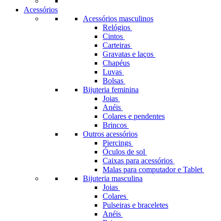
Acessórios
Acessórios masculinos
Relógios
Cintos
Carteiras
Gravatas e laços
Chapéus
Luvas
Bolsas
Bijuteria feminina
Joias
Anéis
Colares e pendentes
Brincos
Outros acessórios
Piercings
Óculos de sol
Caixas para acessórios
Malas para computador e Tablet
Bijuteria masculina
Joias
Colares
Pulseiras e braceletes
Anéis