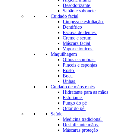
Desodorizante
Sabão e sabonete
Cuidado facial
Limpeza e esfoliação
Dentífrico
Escova de dentes
Creme e serum
Máscara facial
Vapor e tónicos
Maquilhagem
Olhos e sombras
Pinceis e esponjas
Rosto
Boca
Unhas
Cuidado de mãos e pés
Hidratante para as mãos
Esfoliante
Fungo do pé
Odor do pé
Saúde
Medicina tradicional
Desinfetante mãos
Máscaras proteção