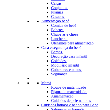
Calças
Conjuntos
Pijamas
Casacos
Alimentação bebé
Comida de bebé
Babetes
Chupetas e clipes
Lancheira
Utensílios para alimentação
Casa e segurança do bebé
Berços
Decoração casa infantil
Colchões
Mobiliário infantil
Cobertores e panos
Segurança
Mamã
Roupa de maternidade
Pijama de maternidade
Amamentação
Cuidados de pele naturais
Cuidados íntimos e banho para Bebe
Sabonetes e champôs