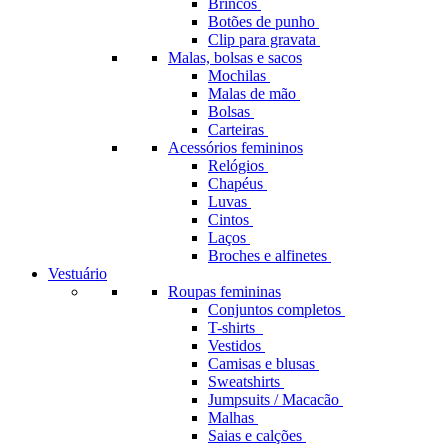
Brincos
Botões de punho
Clip para gravata
Malas, bolsas e sacos
Mochilas
Malas de mão
Bolsas
Carteiras
Acessórios femininos
Relógios
Chapéus
Luvas
Cintos
Laços
Broches e alfinetes
Vestuário
Roupas femininas
Conjuntos completos
T-shirts
Vestidos
Camisas e blusas
Sweatshirts
Jumpsuits / Macacão
Malhas
Saias e calções