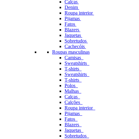
Calças
Denim
Roupa interior
Pijamas
Fatos
Blazers
Jaquetas
Sobretudos
Cachecóis
Roupas masculinas
Camisas
Sweatshirts
T-shirts
Sweatshirts
T-shirts
Polos
Malhas
Calças
Calções
Roupa interior
Pijamas
Fatos
Blazers
Jaquetas
Sobretudos