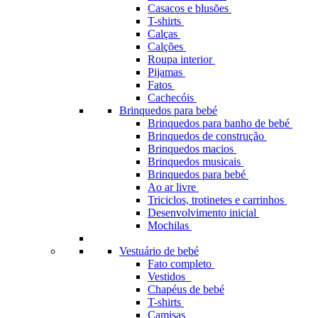
Casacos e blusões
T-shirts
Calças
Calções
Roupa interior
Pijamas
Fatos
Cachecóis
Brinquedos para bebé
Brinquedos para banho de bebé
Brinquedos de construção
Brinquedos macios
Brinquedos musicais
Brinquedos para bebé
Ao ar livre
Triciclos, trotinetes e carrinhos
Desenvolvimento inicial
Mochilas
Vestuário de bebé
Fato completo
Vestidos
Chapéus de bebé
T-shirts
Camisas