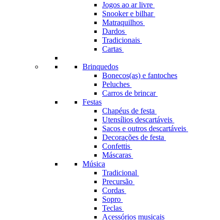
Jogos ao ar livre
Snooker e bilhar
Matraquilhos
Dardos
Tradicionais
Cartas
Brinquedos
Bonecos(as) e fantoches
Peluches
Carros de brincar
Festas
Chapéus de festa
Utensílios descartáveis
Sacos e outros descartáveis
Decorações de festa
Confettis
Máscaras
Música
Tradicional
Precursão
Cordas
Sopro
Teclas
Acessórios musicais