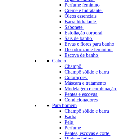
Perfume feminino
Creme e hidratante
Óleos essenciais
Barra hidratante
Sabonete
Esfoliação corporal
Sais de banho
Ervas e flores para banho
Desodorizante feminino
Escova de banho
Cabelo
Champô
Champô sólido e barra
Colorações
Máscara e tratamento
Modelagem e combinação
Pentes e escovas
Condicionadores
Para homem
Champô sólido e barra
Barba
Pele
Perfume
Pentes, escovas e corte
Higiene íntima