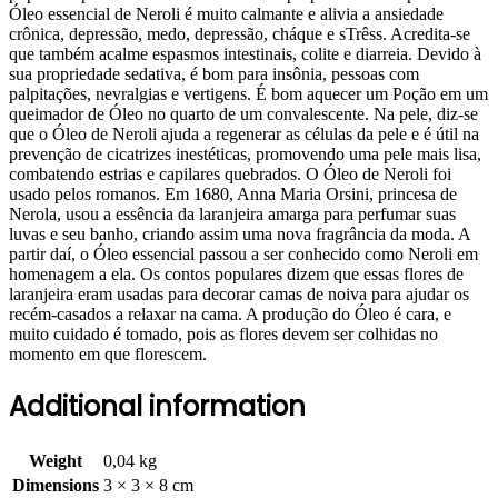
Óleo essencial de Neroli é muito calmante e alivia a ansiedade
crônica, depressão, medo, depressão, cháque e sTrêss. Acredita-se
que também acalme espasmos intestinais, colite e diarreia. Devido à
sua propriedade sedativa, é bom para insônia, pessoas com
palpitações, nevralgias e vertigens. É bom aquecer um Poção em um
queimador de Óleo no quarto de um convalescente. Na pele, diz-se
que o Óleo de Neroli ajuda a regenerar as células da pele e é útil na
prevenção de cicatrizes inestéticas, promovendo uma pele mais lisa,
combatendo estrias e capilares quebrados. O Óleo de Neroli foi
usado pelos romanos. Em 1680, Anna Maria Orsini, princesa de
Nerola, usou a essência da laranjeira amarga para perfumar suas
luvas e seu banho, criando assim uma nova fragrância da moda. A
partir daí, o Óleo essencial passou a ser conhecido como Neroli em
homenagem a ela. Os contos populares dizem que essas flores de
laranjeira eram usadas para decorar camas de noiva para ajudar os
recém-casados ​​a relaxar na cama. A produção do Óleo é cara, e
muito cuidado é tomado, pois as flores devem ser colhidas no
momento em que florescem.
Additional information
Weight
0,04 kg
Dimensions
3 × 3 × 8 cm