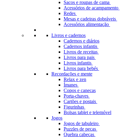
Sacos e roupas de cama
Acessórios de acampamento
Redes
Mesas e cadeiras dobráveis
Acessórios alimentação
Livros e cadernos
Cadernos e diários
Cadernos infantis
Livros de receitas
Livros para pais
Livros infantis
Livros para bebés
Recordações e mente
Relax e zen
Ímanes
Copos e canecas
Porta-chaves
Cartões e postais
Figurinhas
Bolsas tablet e telemóvel
Jogos
Jogos de tabuleiro
Puzzles de peças
Quebra cabeças