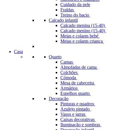
Cuidado da pele
Fraldas
Treino do bacio
Calçado infantil
Calçado menina (15-40)
Calçado menino (15-40)
Meias e colants bebé
Meias e colants criança
Casa
Quarto
Camas
Almofadas de cama
Colchões
Cómoda
Mesa de cabeceira
Armários
Espelhos quarto
Decoração
Pinturas e quadros
Azulejo pintado
Vasos e jarras
Caixas decorativas
Iluminação e sombras
Decoração infantil