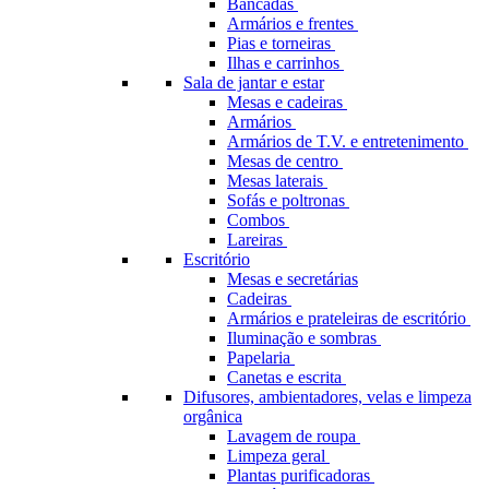
Bancadas
Armários e frentes
Pias e torneiras
Ilhas e carrinhos
Sala de jantar e estar
Mesas e cadeiras
Armários
Armários de T.V. e entretenimento
Mesas de centro
Mesas laterais
Sofás e poltronas
Combos
Lareiras
Escritório
Mesas e secretárias
Cadeiras
Armários e prateleiras de escritório
Iluminação e sombras
Papelaria
Canetas e escrita
Difusores, ambientadores, velas e limpeza
orgânica
Lavagem de roupa
Limpeza geral
Plantas purificadoras