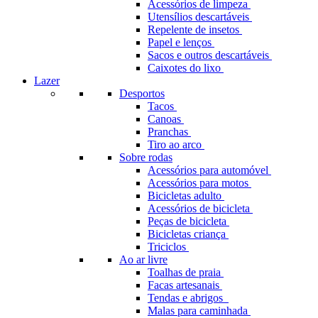
Acessórios de limpeza
Utensílios descartáveis
Repelente de insetos
Papel e lenços
Sacos e outros descartáveis
Caixotes do lixo
Lazer
Desportos
Tacos
Canoas
Pranchas
Tiro ao arco
Sobre rodas
Acessórios para automóvel
Acessórios para motos
Bicicletas adulto
Acessórios de bicicleta
Peças de bicicleta
Bicicletas criança
Triciclos
Ao ar livre
Toalhas de praia
Facas artesanais
Tendas e abrigos
Malas para caminhada