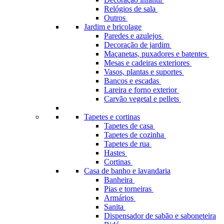
Relógios de sala
Outros
Jardim e bricolage
Paredes e azulejos
Decoração de jardim
Maçanetas, puxadores e batentes
Mesas e cadeiras exteriores
Vasos, plantas e suportes
Bancos e escadas
Lareira e forno exterior
Carvão vegetal e pellets
Tapetes e cortinas
Tapetes de casa
Tapetes de cozinha
Tapetes de rua
Hastes
Cortinas
Casa de banho e lavandaria
Banheira
Pias e torneiras
Armários
Sanita
Dispensador de sabão e saboneteira