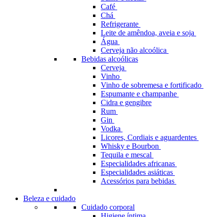
Café
Chá
Refrigerante
Leite de amêndoa, aveia e soja
Água
Cerveja não alcoólica
Bebidas alcoólicas
Cerveja
Vinho
Vinho de sobremesa e fortificado
Espumante e champanhe
Cidra e gengibre
Rum
Gin
Vodka
Licores, Cordiais e aguardentes
Whisky e Bourbon
Tequila e mescal
Especialidades africanas
Especialidades asiáticas
Acessórios para bebidas
Beleza e cuidado
Cuidado corporal
Higiene íntima