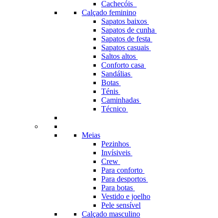
Cachecóis
Calçado feminino
Sapatos baixos
Sapatos de cunha
Sapatos de festa
Sapatos casuais
Saltos altos
Conforto casa
Sandálias
Botas
Ténis
Caminhadas
Técnico
Meias
Pezinhos
Invísiveis
Crew
Para conforto
Para desportos
Para botas
Vestido e joelho
Pele sensível
Calçado masculino