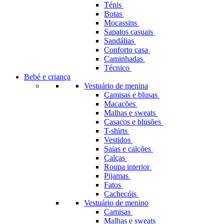
Ténis
Botas
Mocassins
Sapatos casuais
Sandálias
Conforto casa
Caminhadas
Técnico
Bebé e criança
Vestuário de menina
Camisas e blusas
Macacões
Malhas e sweats
Casacos e blusões
T-shirts
Vestidos
Saias e calções
Calças
Roupa interior
Pijamas
Fatos
Cachecóis
Vestuário de menino
Camisas
Malhas e sweats