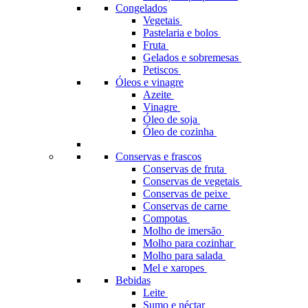
Congelados
Vegetais
Pastelaria e bolos
Fruta
Gelados e sobremesas
Petiscos
Óleos e vinagre
Azeite
Vinagre
Óleo de soja
Óleo de cozinha
Conservas e frascos
Conservas de fruta
Conservas de vegetais
Conservas de peixe
Conservas de carne
Compotas
Molho de imersão
Molho para cozinhar
Molho para salada
Mel e xaropes
Bebidas
Leite
Sumo e néctar