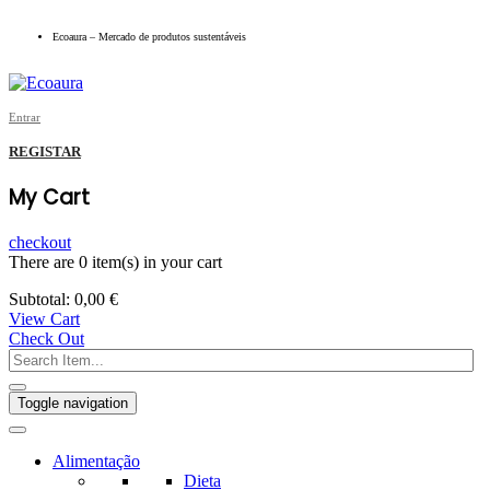
Ecoaura – Mercado de produtos sustentáveis
Entrar
REGISTAR
My Cart
checkout
There are
0 item(s)
in your cart
Subtotal:
0,00
€
View Cart
Check Out
Toggle navigation
Alimentação
Dieta