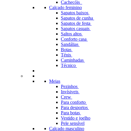
Cachecóis
Calçado feminino
Sapatos baixos
Sapatos de cunha
Sapatos de festa
Sapatos casuais
Saltos altos
Conforto casa
Sandálias
Botas
Ténis
Caminhadas
Técnico
Meias
Pezinhos
Invísiveis
Crew
Para conforto
Para desportos
Para botas
Vestido e joelho
Pele sensível
Calçado masculino