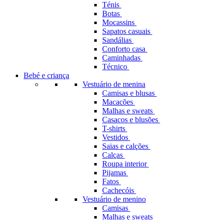
Ténis
Botas
Mocassins
Sapatos casuais
Sandálias
Conforto casa
Caminhadas
Técnico
Bebé e criança
Vestuário de menina
Camisas e blusas
Macacões
Malhas e sweats
Casacos e blusões
T-shirts
Vestidos
Saias e calções
Calças
Roupa interior
Pijamas
Fatos
Cachecóis
Vestuário de menino
Camisas
Malhas e sweats