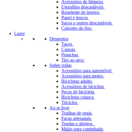
Acessórios de limpeza
Utensílios descartáveis
Repelente de insetos
Papel e lenços
Sacos e outros descartáveis
Caixotes do lixo
Lazer
Desportos
Tacos
Canoas
Pranchas
Tiro ao arco
Sobre rodas
Acessórios para automóvel
Acessórios para motos
Bicicletas adulto
Acessórios de bicicleta
Peças de bicicleta
Bicicletas criança
Triciclos
Ao ar livre
Toalhas de praia
Facas artesanais
Tendas e abrigos
Malas para caminhada