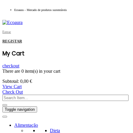
Ecoaura – Mercado de produtos sustentáveis
Entrar
REGISTAR
My Cart
checkout
There are
0 item(s)
in your cart
Subtotal:
0,00
€
View Cart
Check Out
Toggle navigation
Alimentação
Dieta