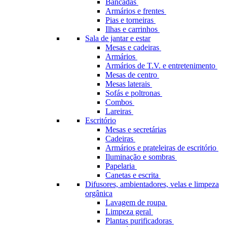
Bancadas
Armários e frentes
Pias e torneiras
Ilhas e carrinhos
Sala de jantar e estar
Mesas e cadeiras
Armários
Armários de T.V. e entretenimento
Mesas de centro
Mesas laterais
Sofás e poltronas
Combos
Lareiras
Escritório
Mesas e secretárias
Cadeiras
Armários e prateleiras de escritório
Iluminação e sombras
Papelaria
Canetas e escrita
Difusores, ambientadores, velas e limpeza
orgânica
Lavagem de roupa
Limpeza geral
Plantas purificadoras