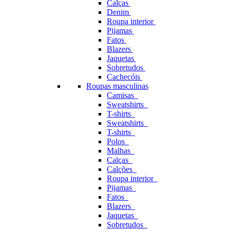
Calças
Denim
Roupa interior
Pijamas
Fatos
Blazers
Jaquetas
Sobretudos
Cachecóis
Roupas masculinas
Camisas
Sweatshirts
T-shirts
Sweatshirts
T-shirts
Polos
Malhas
Calças
Calções
Roupa interior
Pijamas
Fatos
Blazers
Jaquetas
Sobretudos