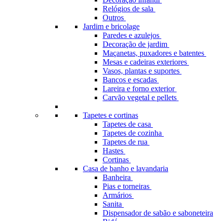
Relógios de sala
Outros
Jardim e bricolage
Paredes e azulejos
Decoração de jardim
Maçanetas, puxadores e batentes
Mesas e cadeiras exteriores
Vasos, plantas e suportes
Bancos e escadas
Lareira e forno exterior
Carvão vegetal e pellets
Tapetes e cortinas
Tapetes de casa
Tapetes de cozinha
Tapetes de rua
Hastes
Cortinas
Casa de banho e lavandaria
Banheira
Pias e torneiras
Armários
Sanita
Dispensador de sabão e saboneteira