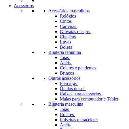
Acessórios
Acessórios masculinos
Relógios
Cintos
Carteiras
Gravatas e laços
Chapéus
Luvas
Bolsas
Bijuteria feminina
Joias
Anéis
Colares e pendentes
Brincos
Outros acessórios
Piercings
Óculos de sol
Caixas para acessórios
Malas para computador e Tablet
Bijuteria masculina
Joias
Colares
Pulseiras e braceletes
Anéis