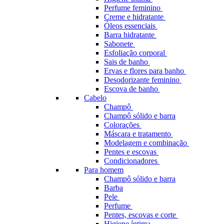
Perfume feminino
Creme e hidratante
Óleos essenciais
Barra hidratante
Sabonete
Esfoliação corporal
Sais de banho
Ervas e flores para banho
Desodorizante feminino
Escova de banho
Cabelo
Champô
Champô sólido e barra
Colorações
Máscara e tratamento
Modelagem e combinação
Pentes e escovas
Condicionadores
Para homem
Champô sólido e barra
Barba
Pele
Perfume
Pentes, escovas e corte
Higiene íntima