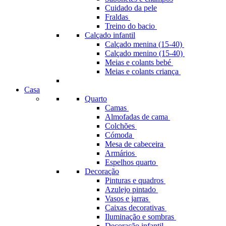
Cuidado da pele
Fraldas
Treino do bacio
Calçado infantil
Calçado menina (15-40)
Calçado menino (15-40)
Meias e colants bebé
Meias e colants criança
Casa
Quarto
Camas
Almofadas de cama
Colchões
Cómoda
Mesa de cabeceira
Armários
Espelhos quarto
Decoração
Pinturas e quadros
Azulejo pintado
Vasos e jarras
Caixas decorativas
Iluminação e sombras
Decoração infantil