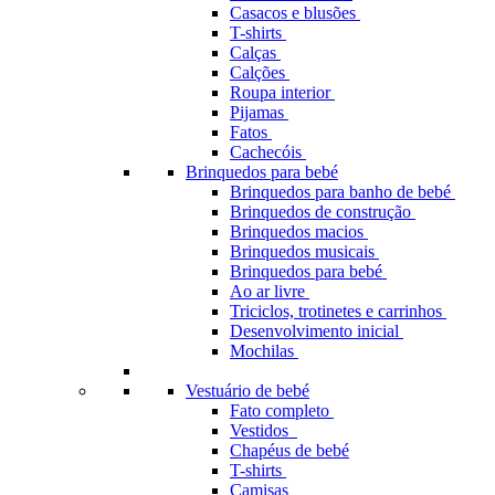
Casacos e blusões
T-shirts
Calças
Calções
Roupa interior
Pijamas
Fatos
Cachecóis
Brinquedos para bebé
Brinquedos para banho de bebé
Brinquedos de construção
Brinquedos macios
Brinquedos musicais
Brinquedos para bebé
Ao ar livre
Triciclos, trotinetes e carrinhos
Desenvolvimento inicial
Mochilas
Vestuário de bebé
Fato completo
Vestidos
Chapéus de bebé
T-shirts
Camisas