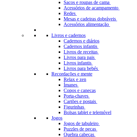
Sacos e roupas de cama
Acessórios de acampamento
Redes
Mesas e cadeiras dobráveis
Acessórios alimentação
Livros e cadernos
Cadernos e diários
Cadernos infantis
Livros de receitas
Livros para pais
Livros infantis
Livros para bebés
Recordações e mente
Relax e zen
Ímanes
Copos e canecas
Porta-chaves
Cartões e postais
Figurinhas
Bolsas tablet e telemóvel
Jogos
Jogos de tabuleiro
Puzzles de peças
Quebra cabeças