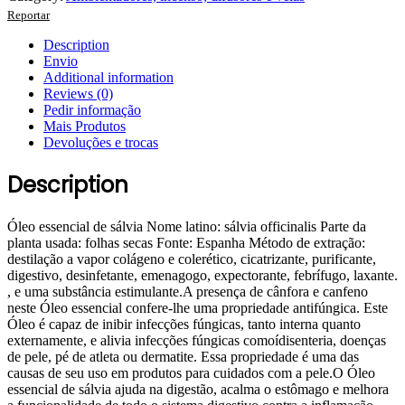
Reportar
Description
Envio
Additional information
Reviews (0)
Pedir informação
Mais Produtos
Devoluções e trocas
Description
Óleo essencial de sálvia Nome latino: sálvia officinalis Parte da
planta usada: folhas secas Fonte: Espanha Método de extração:
destilação a vapor colágeno e colerético, cicatrizante, purificante,
digestivo, desinfetante, emenagogo, expectorante, febrífugo, laxante.
, e uma substância estimulante.A presença de cânfora e canfeno
neste Óleo essencial confere-lhe uma propriedade antifúngica. Este
Óleo é capaz de inibir infecções fúngicas, tanto interna quanto
externamente, e alivia infecções fúngicas comoídisenteria, doenças
de pele, pé de atleta ou dermatite. Essa propriedade é uma das
causas de seu uso em produtos para cuidados com a pele.O Óleo
essencial de sálvia ajuda na digestão, acalma o estômago e melhora