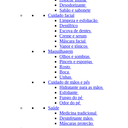
Desodorizante
Sabão e sabonete
Cuidado facial
Limpeza e esfoliação
Dentífrico
Escova de dentes
Creme e serum
Máscara facial
Vapor e tónicos
Maquilhagem
Olhos e sombras
Pinceis e esponjas
Rosto
Boca
Unhas
Cuidado de mãos e pés
Hidratante para as mãos
Esfoliante
Fungo do pé
Odor do pé
Saúde
Medicina tradicional
Desinfetante mãos
Máscaras proteção