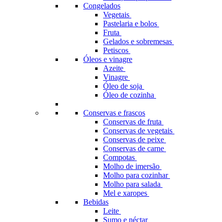
Congelados
Vegetais
Pastelaria e bolos
Fruta
Gelados e sobremesas
Petiscos
Óleos e vinagre
Azeite
Vinagre
Óleo de soja
Óleo de cozinha
Conservas e frascos
Conservas de fruta
Conservas de vegetais
Conservas de peixe
Conservas de carne
Compotas
Molho de imersão
Molho para cozinhar
Molho para salada
Mel e xaropes
Bebidas
Leite
Sumo e néctar