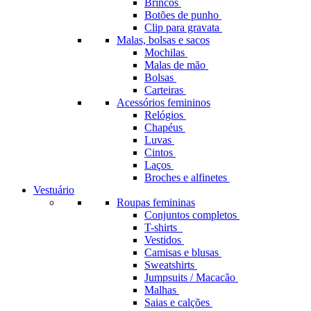
Brincos
Botões de punho
Clip para gravata
Malas, bolsas e sacos
Mochilas
Malas de mão
Bolsas
Carteiras
Acessórios femininos
Relógios
Chapéus
Luvas
Cintos
Laços
Broches e alfinetes
Vestuário
Roupas femininas
Conjuntos completos
T-shirts
Vestidos
Camisas e blusas
Sweatshirts
Jumpsuits / Macacão
Malhas
Saias e calções