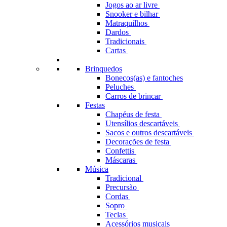
Jogos ao ar livre
Snooker e bilhar
Matraquilhos
Dardos
Tradicionais
Cartas
Brinquedos
Bonecos(as) e fantoches
Peluches
Carros de brincar
Festas
Chapéus de festa
Utensílios descartáveis
Sacos e outros descartáveis
Decorações de festa
Confettis
Máscaras
Música
Tradicional
Precursão
Cordas
Sopro
Teclas
Acessórios musicais