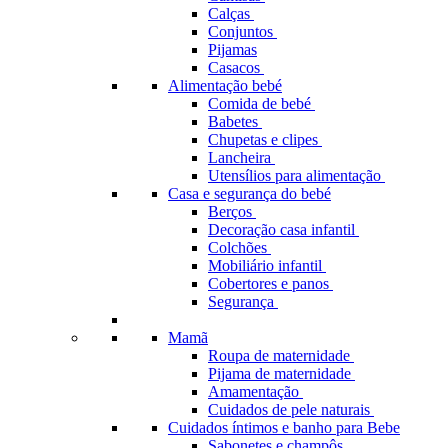
Calças
Conjuntos
Pijamas
Casacos
Alimentação bebé
Comida de bebé
Babetes
Chupetas e clipes
Lancheira
Utensílios para alimentação
Casa e segurança do bebé
Berços
Decoração casa infantil
Colchões
Mobiliário infantil
Cobertores e panos
Segurança
Mamã
Roupa de maternidade
Pijama de maternidade
Amamentação
Cuidados de pele naturais
Cuidados íntimos e banho para Bebe
Sabonetes e champôs