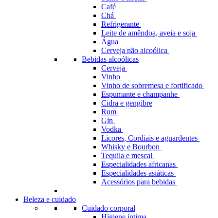
Café
Chá
Refrigerante
Leite de amêndoa, aveia e soja
Água
Cerveja não alcoólica
Bebidas alcoólicas
Cerveja
Vinho
Vinho de sobremesa e fortificado
Espumante e champanhe
Cidra e gengibre
Rum
Gin
Vodka
Licores, Cordiais e aguardentes
Whisky e Bourbon
Tequila e mescal
Especialidades africanas
Especialidades asiáticas
Acessórios para bebidas
Beleza e cuidado
Cuidado corporal
Higiene íntima