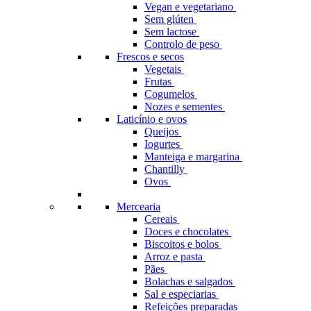
Vegan e vegetariano
Sem glúten
Sem lactose
Controlo de peso
Frescos e secos
Vegetais
Frutas
Cogumelos
Nozes e sementes
Laticínio e ovos
Queijos
Iogurtes
Manteiga e margarina
Chantilly
Ovos
Mercearia
Cereais
Doces e chocolates
Biscoitos e bolos
Arroz e pasta
Pães
Bolachas e salgados
Sal e especiarias
Refeições preparadas