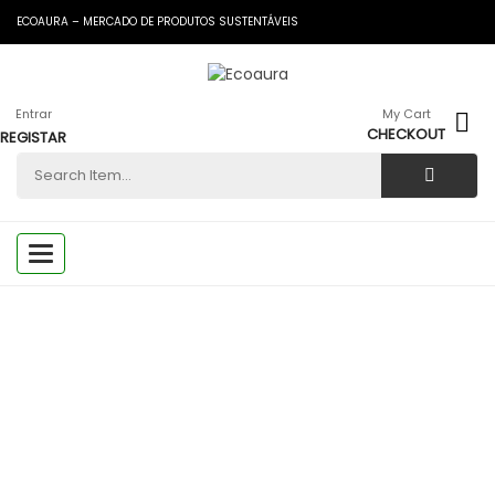
ECOAURA – MERCADO DE PRODUTOS SUSTENTÁVEIS
Entrar
My Cart
CHECKOUT
REGISTAR
Toggle
navigation