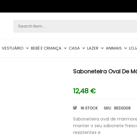
VESTUÁRIO
BEBÉ E CRIANÇA
CASA
LAZER
ANIMAIS
LOJ
Saboneteira Oval De M
12,48
€
IN STOCK
SKU:
BESSD08
Saboneteira oval de mármore
manter o seu sabonete fresco
resistentes e