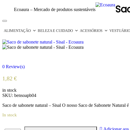
Sa
Ecoaura – Mercado de produtos sustentáveis
Toggle
navigation
ALIMENTAÇÃO
BELEZA E CUIDADO
ACESSÓRIOS
VESTUÁRI
0
Review(s)
1,82
€
in stock
SKU:
bensoapb04
Saco de sabonete natural – Sisal O nosso Saco de Sabonete Natural é f
In stock
Adicionar aos 