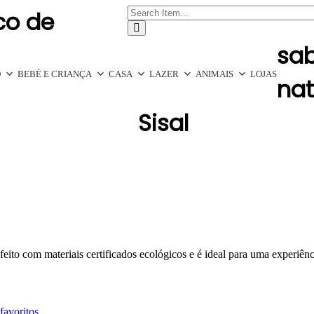
co de
sa
O
BEBÉ E CRIANÇA
CASA
LAZER
ANIMAIS
LOJAS
nat
Sisal
eito com materiais certificados ecológicos e é ideal para uma experiênc
favoritos