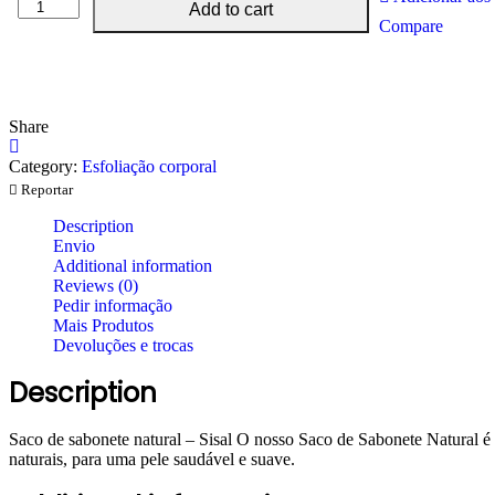
Saco
Add to cart
de
Compare
sabonete
natural
-
Sisal
quantity
Share
Category:
Esfoliação corporal
Reportar
Description
Envio
Additional information
Reviews (0)
Pedir informação
Mais Produtos
Devoluções e trocas
Description
Saco de sabonete natural – Sisal O nosso Saco de Sabonete Natural é 
naturais, para uma pele saudável e suave.