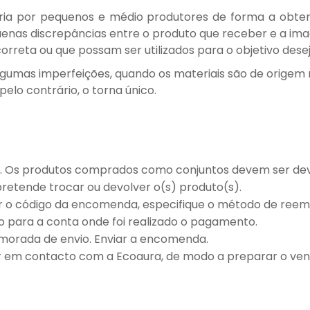
ia por pequenos e médio produtores de forma a obter 
nas discrepâncias entre o produto que receber e a imag
rreta ou que possam ser utilizados para o objetivo dese
gumas imperfeições, quando os materiais são de origem n
elo contrário, o torna único.
. Os produtos comprados como conjuntos devem ser dev
retende trocar ou devolver o(s) produto(s).
ar o código da encomenda, especifique o método de reem
o para a conta onde foi realizado o pagamento.
morada de envio. Enviar a encomenda.
r em contacto com a Ecoaura, de modo a preparar o ve