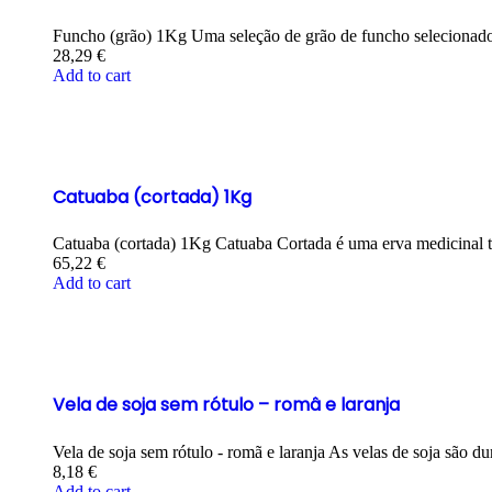
Funcho (grão) 1Kg Uma seleção de grão de funcho selecionad
28,29
€
Add to cart
Catuaba (cortada) 1Kg
Catuaba (cortada) 1Kg Catuaba Cortada é uma erva medicinal tr
65,22
€
Add to cart
Vela de soja sem rótulo – româ e laranja
Vela de soja sem rótulo - romã e laranja As velas de soja são
8,18
€
Add to cart