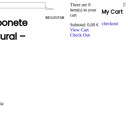
There are
0
Entrar
item(s)
in your
My Cart
cart
REGISTAR
bonete
checkout
Subtotal:
0,00
€
View Cart
ural –
Check Out
ia