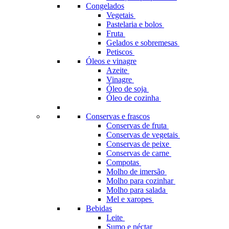
Congelados
Vegetais
Pastelaria e bolos
Fruta
Gelados e sobremesas
Petiscos
Óleos e vinagre
Azeite
Vinagre
Óleo de soja
Óleo de cozinha
Conservas e frascos
Conservas de fruta
Conservas de vegetais
Conservas de peixe
Conservas de carne
Compotas
Molho de imersão
Molho para cozinhar
Molho para salada
Mel e xaropes
Bebidas
Leite
Sumo e néctar