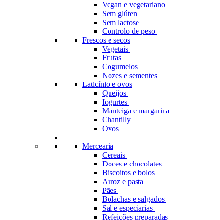
Vegan e vegetariano
Sem glúten
Sem lactose
Controlo de peso
Frescos e secos
Vegetais
Frutas
Cogumelos
Nozes e sementes
Laticínio e ovos
Queijos
Iogurtes
Manteiga e margarina
Chantilly
Ovos
Mercearia
Cereais
Doces e chocolates
Biscoitos e bolos
Arroz e pasta
Pães
Bolachas e salgados
Sal e especiarias
Refeições preparadas