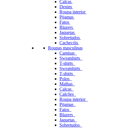
Calças
Denim
Roupa interior
Pijamas
Fatos
Blazers
Jaquetas
Sobretudos
Cachecóis
Roupas masculinas
Camisas
Sweatshirts
T-shirts
Sweatshirts
T-shirts
Polos
Malhas
Calças
Calções
Roupa interior
Pijamas
Fatos
Blazers
Jaquetas
Sobretudos