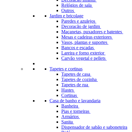
Relógios de sala
Outros
Jardim e bricolage
Paredes e azulejos
Decoração de jardim
Maçanetas, puxadores e batentes
Mesas e cadeiras exteriores
Vasos, plantas e suportes
Bancos e escadas
Lareira e forno exterior
Carvão vegetal e pellets
Tapetes e cortinas
Tapetes de casa
Tapetes de cozinha
Tapetes de rua
Hastes
Cortinas
Casa de banho e lavandaria
Banheira
Pias e torneiras
Armários
Sanita
Dispensador de sabão e saboneteira