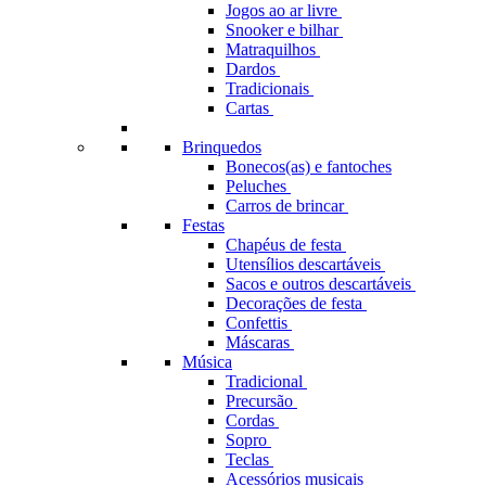
Jogos ao ar livre
Snooker e bilhar
Matraquilhos
Dardos
Tradicionais
Cartas
Brinquedos
Bonecos(as) e fantoches
Peluches
Carros de brincar
Festas
Chapéus de festa
Utensílios descartáveis
Sacos e outros descartáveis
Decorações de festa
Confettis
Máscaras
Música
Tradicional
Precursão
Cordas
Sopro
Teclas
Acessórios musicais