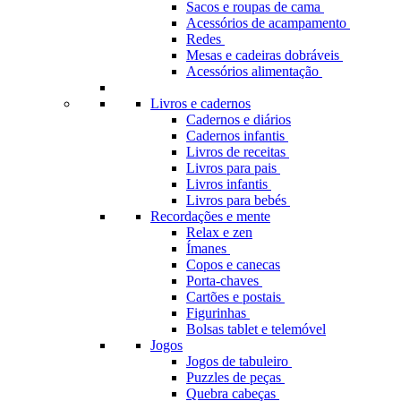
Sacos e roupas de cama
Acessórios de acampamento
Redes
Mesas e cadeiras dobráveis
Acessórios alimentação
Livros e cadernos
Cadernos e diários
Cadernos infantis
Livros de receitas
Livros para pais
Livros infantis
Livros para bebés
Recordações e mente
Relax e zen
Ímanes
Copos e canecas
Porta-chaves
Cartões e postais
Figurinhas
Bolsas tablet e telemóvel
Jogos
Jogos de tabuleiro
Puzzles de peças
Quebra cabeças