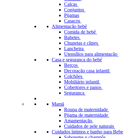
Calças
Conjuntos
Pijamas
Casacos
Alimentação bebé
Comida de bebé
Babetes
Chupetas e clipes
Lancheira
Utensílios para alimentação
Casa e segurança do bebé
Berços
Decoração casa infantil
Colchões
Mobiliário infantil
Cobertores e panos
Segurança
Mamã
Roupa de maternidade
Pijama de maternidade
Amamentação
Cuidados de pele naturais
Cuidados íntimos e banho para Bebe
Sabonetes e champôs