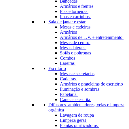
Bancadas
Armários e frentes
Pias e torneiras
Ilhas e carrinhos
Sala de jantar e estar
Mesas e cadeiras
Armários
Armários de T.V. e entretenimento
Mesas de centro
Mesas laterais
Sofás e poltronas
Combos
Lareiras
Escritório
Mesas e secretárias
Cadeiras
Armários e prateleiras de escritório
Iluminação e sombras
Papelaria
Canetas e escrita
Difusores, ambientadores, velas e limpeza
orgânica
Lavagem de roupa
Limpeza geral
Plantas purificadoras