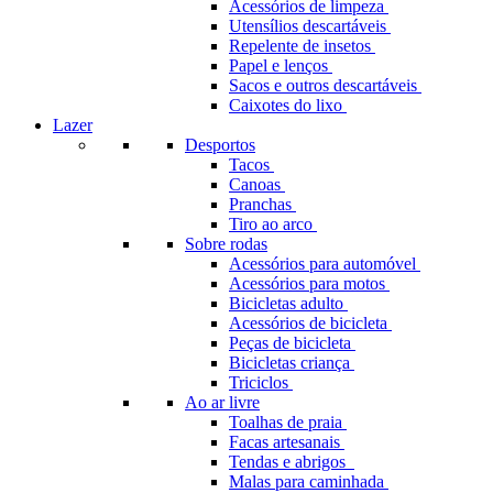
Acessórios de limpeza
Utensílios descartáveis
Repelente de insetos
Papel e lenços
Sacos e outros descartáveis
Caixotes do lixo
Lazer
Desportos
Tacos
Canoas
Pranchas
Tiro ao arco
Sobre rodas
Acessórios para automóvel
Acessórios para motos
Bicicletas adulto
Acessórios de bicicleta
Peças de bicicleta
Bicicletas criança
Triciclos
Ao ar livre
Toalhas de praia
Facas artesanais
Tendas e abrigos
Malas para caminhada