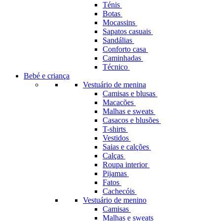
Ténis
Botas
Mocassins
Sapatos casuais
Sandálias
Conforto casa
Caminhadas
Técnico
Bebé e criança
Vestuário de menina
Camisas e blusas
Macacões
Malhas e sweats
Casacos e blusões
T-shirts
Vestidos
Saias e calções
Calças
Roupa interior
Pijamas
Fatos
Cachecóis
Vestuário de menino
Camisas
Malhas e sweats