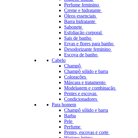
Perfume feminino
Creme e hidratante
Óleos essenciais
Barra hidratante
Sabonete
Esfoliação corporal
Sais de banho
Ervas e flores para banho
Desodorizante feminino
Escova de banho
Cabelo
Champô
Champô sólido e barra
Colorações
Máscara e tratamento
Modelagem e combinação
Pentes e escovas
Condicionadores
Para homem
Champô sólido e barra
Barba
Pele
Perfume
Pentes, escovas e corte
Higiene íntima