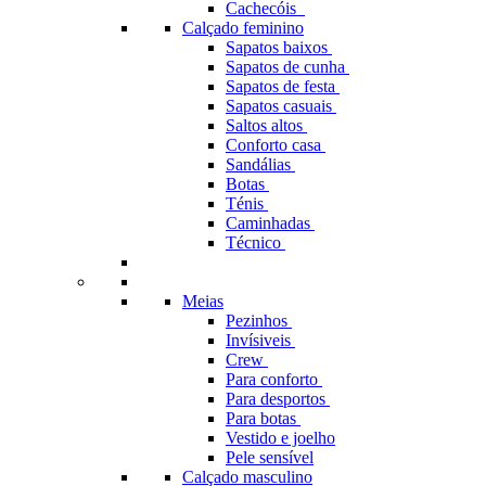
Cachecóis
Calçado feminino
Sapatos baixos
Sapatos de cunha
Sapatos de festa
Sapatos casuais
Saltos altos
Conforto casa
Sandálias
Botas
Ténis
Caminhadas
Técnico
Meias
Pezinhos
Invísiveis
Crew
Para conforto
Para desportos
Para botas
Vestido e joelho
Pele sensível
Calçado masculino