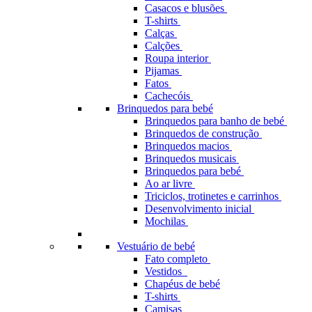
Casacos e blusões
T-shirts
Calças
Calções
Roupa interior
Pijamas
Fatos
Cachecóis
Brinquedos para bebé
Brinquedos para banho de bebé
Brinquedos de construção
Brinquedos macios
Brinquedos musicais
Brinquedos para bebé
Ao ar livre
Triciclos, trotinetes e carrinhos
Desenvolvimento inicial
Mochilas
Vestuário de bebé
Fato completo
Vestidos
Chapéus de bebé
T-shirts
Camisas