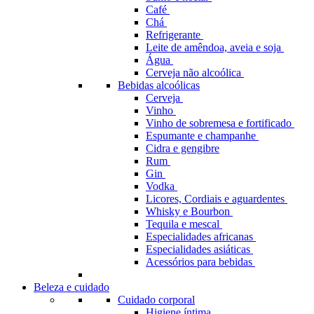
Café
Chá
Refrigerante
Leite de amêndoa, aveia e soja
Água
Cerveja não alcoólica
Bebidas alcoólicas
Cerveja
Vinho
Vinho de sobremesa e fortificado
Espumante e champanhe
Cidra e gengibre
Rum
Gin
Vodka
Licores, Cordiais e aguardentes
Whisky e Bourbon
Tequila e mescal
Especialidades africanas
Especialidades asiáticas
Acessórios para bebidas
Beleza e cuidado
Cuidado corporal
Higiene íntima