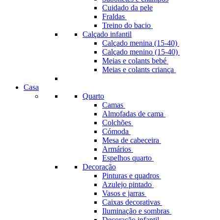
Cuidado da pele
Fraldas
Treino do bacio
Calçado infantil
Calçado menina (15-40)
Calçado menino (15-40)
Meias e colants bebé
Meias e colants criança
Casa
Quarto
Camas
Almofadas de cama
Colchões
Cómoda
Mesa de cabeceira
Armários
Espelhos quarto
Decoração
Pinturas e quadros
Azulejo pintado
Vasos e jarras
Caixas decorativas
Iluminação e sombras
Decoração infantil