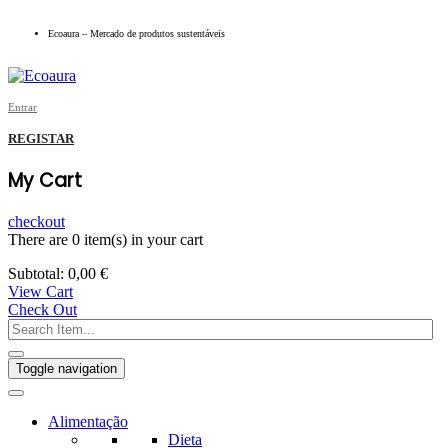
Ecoaura – Mercado de produtos sustentáveis
Entrar
REGISTAR
My Cart
checkout
There are
0 item(s)
in your cart
Subtotal:
0,00
€
View Cart
Check Out
Toggle navigation
Alimentação
Dieta