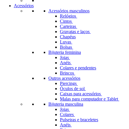
Acessórios
Acessórios masculinos
Relógios
Cintos
Carteiras
Gravatas e laços
Chapéus
Luvas
Bolsas
Bijuteria feminina
Joias
Anéis
Colares e pendentes
Brincos
Outros acessórios
Piercings
Óculos de sol
Caixas para acessórios
Malas para computador e Tablet
Bijuteria masculina
Joias
Colares
Pulseiras e braceletes
Anéis