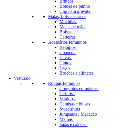
Brincos
Botões de punho
Clip para gravata
Malas, bolsas e sacos
Mochilas
Malas de mão
Bolsas
Carteiras
Acessórios femininos
Relógios
Chapéus
Luvas
Cintos
Laços
Broches e alfinetes
Vestuário
Roupas femininas
Conjuntos completos
T-shirts
Vestidos
Camisas e blusas
Sweatshirts
Jumpsuits / Macacão
Malhas
Saias e calções