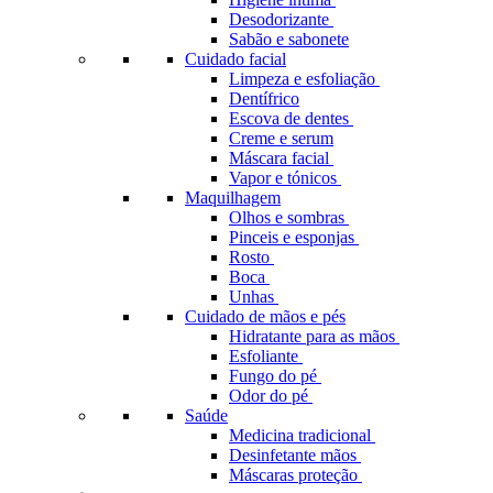
Desodorizante
Sabão e sabonete
Cuidado facial
Limpeza e esfoliação
Dentífrico
Escova de dentes
Creme e serum
Máscara facial
Vapor e tónicos
Maquilhagem
Olhos e sombras
Pinceis e esponjas
Rosto
Boca
Unhas
Cuidado de mãos e pés
Hidratante para as mãos
Esfoliante
Fungo do pé
Odor do pé
Saúde
Medicina tradicional
Desinfetante mãos
Máscaras proteção