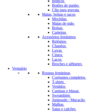
Brincos
Botões de punho
Clip para gravata
Malas, bolsas e sacos
Mochilas
Malas de mão
Bolsas
Carteiras
Acessórios femininos
Relógios
Chapéus
Luvas
Cintos
Laços
Broches e alfinetes
Vestuário
Roupas femininas
Conjuntos completos
T-shirts
Vestidos
Camisas e blusas
Sweatshirts
Jumpsuits / Macacão
Malhas
Saias e calções