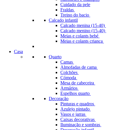
Cuidado da pele
Fraldas
Treino do bacio
Calçado infantil
Calçado menina (15-40)
Calçado menino (15-40)
Meias e colants bebé
Meias e colants criança
Casa
Quarto
Camas
Almofadas de cama
Colchões
Cómoda
Mesa de cabeceira
Armários
Espelhos quarto
Decoração
Pinturas e quadros
Azulejo pintado
Vasos e jarras
Caixas decorativas
Iluminação e sombras
Decoração infantil