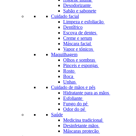
Desodorizante
Sabão e sabonete
Cuidado facial
Limpeza e esfoliação
Dentífrico
Escova de dentes
Creme e serum
Máscara facial
Vapor e tónicos
Maquilhagem
Olhos e sombras
Pinceis e esponjas
Rosto
Boca
Unhas
Cuidado de mãos e pés
Hidratante para as mãos
Esfoliante
Fungo do pé
Odor do pé
Saúde
Medicina tradicional
Desinfetante mãos
Máscaras proteção