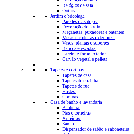
Relógios de sala
Outros
Jardim e bricolage
Paredes e azulejos
Decoração de jardim
Maçanetas, puxadores e batentes
Mesas e cadeiras exteriores
Vasos, plantas e suportes
Bancos e escadas
Lareira e forno exterior
Carvão vegetal e pellets
Tapetes e cortinas
Tapetes de casa
Tapetes de cozinha
Tapetes de rua
Hastes
Cortinas
Casa de banho e lavandaria
Banheira
Pias e torneiras
Armários
Sanita
Dispensador de sabão e saboneteira