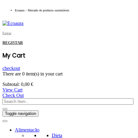
Ecoaura – Mercado de produtos sustentáveis
Entrar
REGISTAR
My Cart
checkout
There are
0 item(s)
in your cart
Subtotal:
0,00
€
View Cart
Check Out
Toggle navigation
Alimentação
Dieta