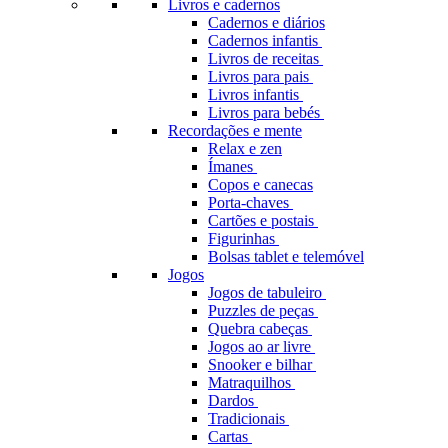
Livros e cadernos
Cadernos e diários
Cadernos infantis
Livros de receitas
Livros para pais
Livros infantis
Livros para bebés
Recordações e mente
Relax e zen
Ímanes
Copos e canecas
Porta-chaves
Cartões e postais
Figurinhas
Bolsas tablet e telemóvel
Jogos
Jogos de tabuleiro
Puzzles de peças
Quebra cabeças
Jogos ao ar livre
Snooker e bilhar
Matraquilhos
Dardos
Tradicionais
Cartas