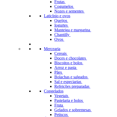
Frutas
Cogumelos
Nozes e sementes
Laticínio e ovos
Queijos
Iogurtes
Manteiga e margarina
Chantilly
Ovos
Mercearia
Cereais
Doces e chocolates
Biscoitos e bolos
Arroz e pasta
Pães
Bolachas e salgados
Sal e especiarias
Refeições preparadas
Congelados
Vegetais
Pastelaria e bolos
Fruta
Gelados e sobremesas
Petiscos