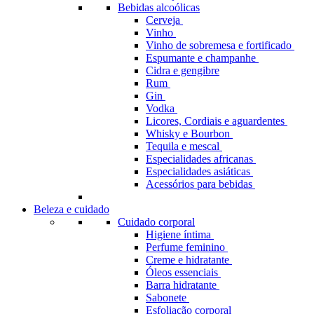
Bebidas alcoólicas
Cerveja
Vinho
Vinho de sobremesa e fortificado
Espumante e champanhe
Cidra e gengibre
Rum
Gin
Vodka
Licores, Cordiais e aguardentes
Whisky e Bourbon
Tequila e mescal
Especialidades africanas
Especialidades asiáticas
Acessórios para bebidas
Beleza e cuidado
Cuidado corporal
Higiene íntima
Perfume feminino
Creme e hidratante
Óleos essenciais
Barra hidratante
Sabonete
Esfoliação corporal