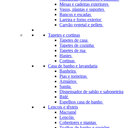
Mesas e cadeiras exteriores
Vasos, plantas e suportes
Bancos e escadas
Lareira e forno exterior
Carvão vegetal e pellets
Tapetes e cortinas
Tapetes de casa
Tapetes de cozinha
Tapetes de rua
Hastes
Cortinas
Casa de banho e lavandaria
Banheira
Pias e torneiras
Armários
Sanita
Dispensador de sabão e saboneteira
Bidé
Espelhos casa de banho
Lençois e têxteis
Macramé
Lençóis
Cobertores e mantas
Toalhas de banho e roupões