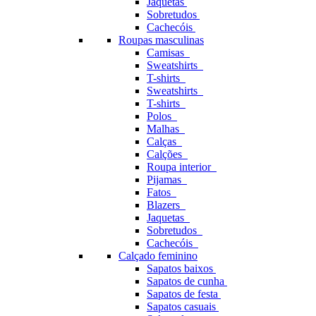
Jaquetas
Sobretudos
Cachecóis
Roupas masculinas
Camisas
Sweatshirts
T-shirts
Sweatshirts
T-shirts
Polos
Malhas
Calças
Calções
Roupa interior
Pijamas
Fatos
Blazers
Jaquetas
Sobretudos
Cachecóis
Calçado feminino
Sapatos baixos
Sapatos de cunha
Sapatos de festa
Sapatos casuais