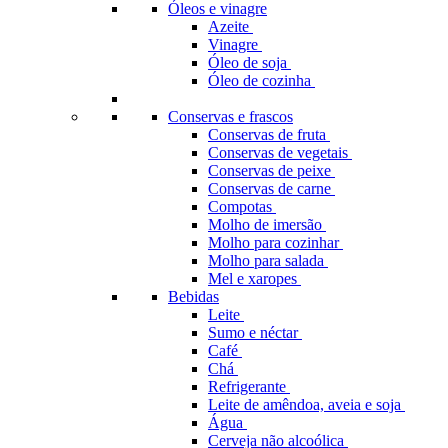
Óleos e vinagre
Azeite
Vinagre
Óleo de soja
Óleo de cozinha
Conservas e frascos
Conservas de fruta
Conservas de vegetais
Conservas de peixe
Conservas de carne
Compotas
Molho de imersão
Molho para cozinhar
Molho para salada
Mel e xaropes
Bebidas
Leite
Sumo e néctar
Café
Chá
Refrigerante
Leite de amêndoa, aveia e soja
Água
Cerveja não alcoólica