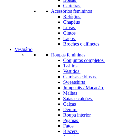
Bolsas
Carteiras
Acessórios femininos
Relógios
Chapéus
Luvas
Cintos
Laços
Broches e alfinetes
Vestuário
Roupas femininas
Conjuntos completos
T-shirts
Vestidos
Camisas e blusas
Sweatshirts
Jumpsuits / Macacão
Malhas
Saias e calções
Calças
Denim
Roupa interior
Pijamas
Fatos
Blazers