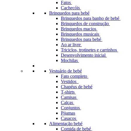
Fatos
Cachecóis
Brinquedos para bebé
Brinquedos para banho de bebé
Brinquedos de construção
Brinquedos macios
Brinquedos musicais
Brinquedos para bebé
Ao ar livre
Triciclos, trotinetes e carrinhos
Desenvolvimento inicial
Mochilas
Vestuário de bebé
Fato completo
Vestidos
Chapéus de bebé
T-shirts
Camisas
Calças
Conjuntos
Pijamas
Casacos
Alimentação bebé
Comida de bebé