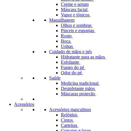
Creme e serum
Máscara facial
Vapor e tónicos
Maquilhagem
Olhos e sombras
Pinceis e esponjas
Rosto
Boca
Unhas
Cuidado de mãos e pés
Hidratante para as mãos
Esfoliante
Fungo do pé
Odor do pé
Saúde
Medicina tradicional
Desinfetante mãos
Máscaras proteção
Acessórios
Acessórios masculinos
Relógios
Cintos
Carteiras
Gravatas e laços