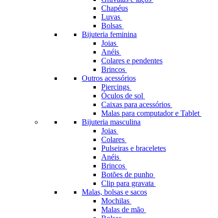
Chapéus
Luvas
Bolsas
Bijuteria feminina
Joias
Anéis
Colares e pendentes
Brincos
Outros acessórios
Piercings
Óculos de sol
Caixas para acessórios
Malas para computador e Tablet
Bijuteria masculina
Joias
Colares
Pulseiras e braceletes
Anéis
Brincos
Botões de punho
Clip para gravata
Malas, bolsas e sacos
Mochilas
Malas de mão