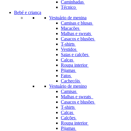
Caminhadas
Técnico
Bebé e criança
Vestuário de menina
Camisas e blusas
Macacões
Malhas e sweats
Casacos e blusões
T-shirts
Vestidos
Saias e calções
Calças
Roupa interior
Pijamas
Fatos
Cachecóis
Vestuário de menino
Camisas
Malhas e sweats
Casacos e blusões
T-shirts
Calças
Calções
Roupa interior
Pijamas