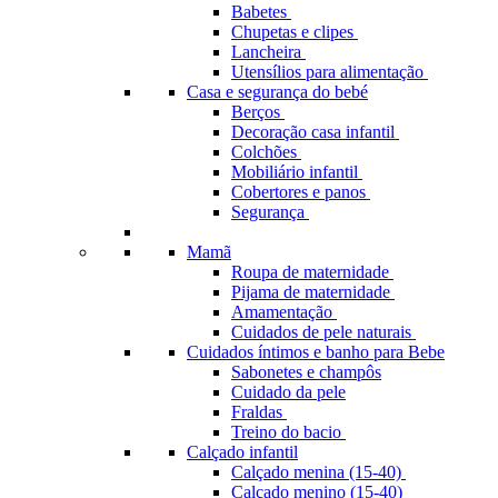
Babetes
Chupetas e clipes
Lancheira
Utensílios para alimentação
Casa e segurança do bebé
Berços
Decoração casa infantil
Colchões
Mobiliário infantil
Cobertores e panos
Segurança
Mamã
Roupa de maternidade
Pijama de maternidade
Amamentação
Cuidados de pele naturais
Cuidados íntimos e banho para Bebe
Sabonetes e champôs
Cuidado da pele
Fraldas
Treino do bacio
Calçado infantil
Calçado menina (15-40)
Calçado menino (15-40)