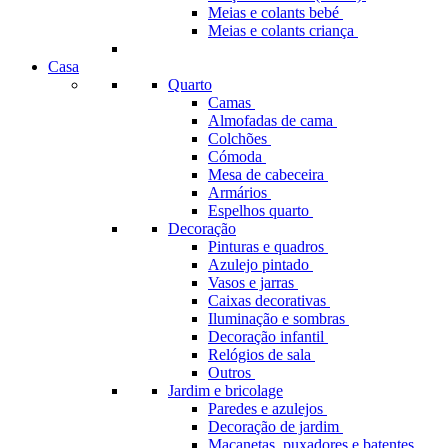
Meias e colants bebé
Meias e colants criança
Casa
Quarto
Camas
Almofadas de cama
Colchões
Cómoda
Mesa de cabeceira
Armários
Espelhos quarto
Decoração
Pinturas e quadros
Azulejo pintado
Vasos e jarras
Caixas decorativas
Iluminação e sombras
Decoração infantil
Relógios de sala
Outros
Jardim e bricolage
Paredes e azulejos
Decoração de jardim
Maçanetas, puxadores e batentes