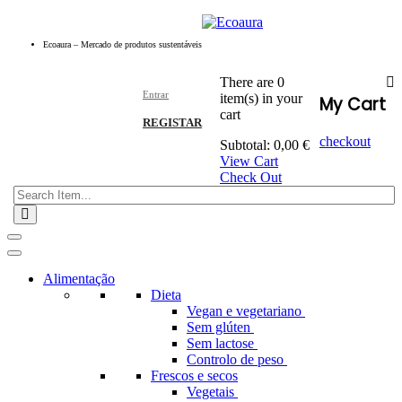
Ecoaura – Mercado de produtos sustentáveis
There are
0
Entrar
item(s)
in your
My Cart
cart
REGISTAR
checkout
Subtotal:
0,00
€
View Cart
Check Out
Toggle
navigation
Alimentação
Dieta
Vegan e vegetariano
Sem glúten
Sem lactose
Controlo de peso
Frescos e secos
Vegetais