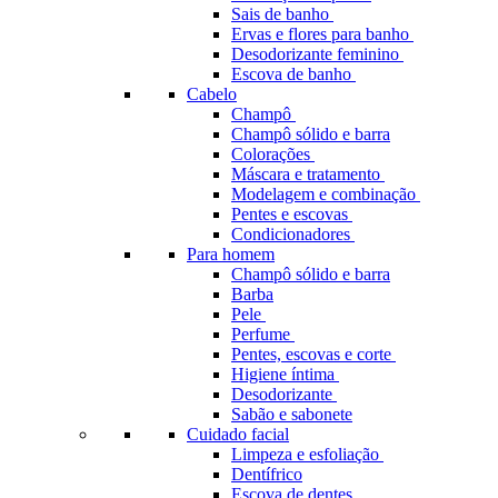
Sais de banho
Ervas e flores para banho
Desodorizante feminino
Escova de banho
Cabelo
Champô
Champô sólido e barra
Colorações
Máscara e tratamento
Modelagem e combinação
Pentes e escovas
Condicionadores
Para homem
Champô sólido e barra
Barba
Pele
Perfume
Pentes, escovas e corte
Higiene íntima
Desodorizante
Sabão e sabonete
Cuidado facial
Limpeza e esfoliação
Dentífrico
Escova de dentes