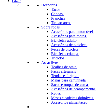
Lazer
Desportos
Tacos
Canoas
Pranchas
Tiro ao arco
Sobre rodas
Acessórios para automóvel
Acessórios para motos
Bicicletas adulto
Acessórios de bicicleta
Peças de bicicleta
Bicicletas criança
Triciclos
Ao ar livre
Toalhas de praia
Facas artesanais
Tendas e abrigos
Malas para caminhada
Sacos e roupas de cama
Acessórios de acampamento
Redes
Mesas e cadeiras dobráveis
Acessórios alimentação