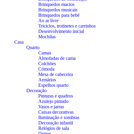
Brinquedos macios
Brinquedos musicais
Brinquedos para bebé
Ao ar livre
Triciclos, trotinetes e carrinhos
Desenvolvimento inicial
Mochilas
Casa
Quarto
Camas
Almofadas de cama
Colchões
Cómoda
Mesa de cabeceira
Armários
Espelhos quarto
Decoração
Pinturas e quadros
Azulejo pintado
Vasos e jarras
Caixas decorativas
Iluminação e sombras
Decoração infantil
Relógios de sala
Outros