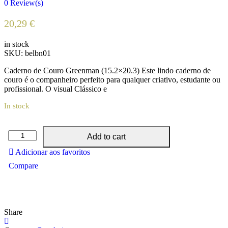
0
Review(s)
20,29
€
in stock
SKU:
belbn01
Caderno de Couro Greenman (15.2×20.3) Este lindo caderno de
couro é o companheiro perfeito para qualquer criativo, estudante ou
profissional. O visual Clássico e
In stock
Caderno
Add to cart
de
Adicionar aos favoritos
Couro
Greenman
Compare
(15.2x20.3)
quantity
Share