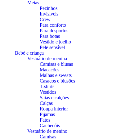
Meias
Pezinhos
Invísiveis
Crew
Para conforto
Para desportos
Para botas
Vestido e joelho
Pele sensível
Bebé e criança
Vestuário de menina
Camisas e blusas
Macacões
Malhas e sweats
Casacos e blusões
T-shirts
Vestidos
Saias e calções
Calças
Roupa interior
Pijamas
Fatos
Cachecóis
Vestuário de menino
Camisas