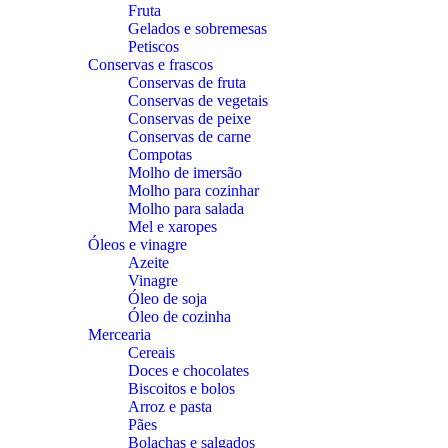
Fruta
Gelados e sobremesas
Petiscos
Conservas e frascos
Conservas de fruta
Conservas de vegetais
Conservas de peixe
Conservas de carne
Compotas
Molho de imersão
Molho para cozinhar
Molho para salada
Mel e xaropes
Óleos e vinagre
Azeite
Vinagre
Óleo de soja
Óleo de cozinha
Mercearia
Cereais
Doces e chocolates
Biscoitos e bolos
Arroz e pasta
Pães
Bolachas e salgados