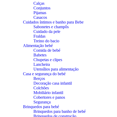
Calças
Conjuntos
Pijamas
Casacos
Cuidados íntimos e banho para Bebe
Sabonetes e champôs
Cuidado da pele
Fraldas
Treino do bacio
Alimentação bebé
Comida de bebé
Babetes
Chupetas e clipes
Lancheira
Utensílios para alimentação
Casa e segurança do bebé
Berços
Decoração casa infantil
Colchões
Mobiliário infantil
Cobertores e panos
Segurança
Brinquedos para bebé
Brinquedos para banho de bebé
Brinquedos de construção