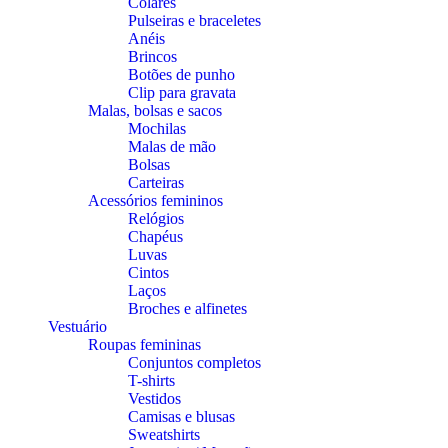
Colares
Pulseiras e braceletes
Anéis
Brincos
Botões de punho
Clip para gravata
Malas, bolsas e sacos
Mochilas
Malas de mão
Bolsas
Carteiras
Acessórios femininos
Relógios
Chapéus
Luvas
Cintos
Laços
Broches e alfinetes
Vestuário
Roupas femininas
Conjuntos completos
T-shirts
Vestidos
Camisas e blusas
Sweatshirts