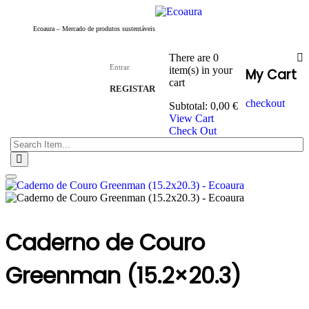
Ecoaura – Mercado de produtos sustentáveis
There are
0
Entrar
item(s)
in your
My Cart
cart
REGISTAR
checkout
Subtotal:
0,00
€
View Cart
Check Out
Toggle
navigation
Caderno de Couro
Greenman (15.2×20.3)