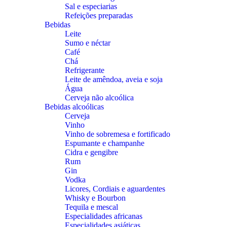
Sal e especiarias
Refeições preparadas
Bebidas
Leite
Sumo e néctar
Café
Chá
Refrigerante
Leite de amêndoa, aveia e soja
Água
Cerveja não alcoólica
Bebidas alcoólicas
Cerveja
Vinho
Vinho de sobremesa e fortificado
Espumante e champanhe
Cidra e gengibre
Rum
Gin
Vodka
Licores, Cordiais e aguardentes
Whisky e Bourbon
Tequila e mescal
Especialidades africanas
Especialidades asiáticas