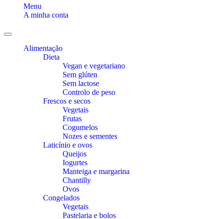
Menu
A minha conta
Toggle
navigation
Alimentação
Dieta
Vegan e vegetariano
Sem glúten
Sem lactose
Controlo de peso
Frescos e secos
Vegetais
Frutas
Cogumelos
Nozes e sementes
Laticínio e ovos
Queijos
Iogurtes
Manteiga e margarina
Chantilly
Ovos
Congelados
Vegetais
Pastelaria e bolos