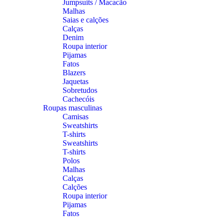
Jumpsuits / Macacão
Malhas
Saias e calções
Calças
Denim
Roupa interior
Pijamas
Fatos
Blazers
Jaquetas
Sobretudos
Cachecóis
Roupas masculinas
Camisas
Sweatshirts
T-shirts
Sweatshirts
T-shirts
Polos
Malhas
Calças
Calções
Roupa interior
Pijamas
Fatos