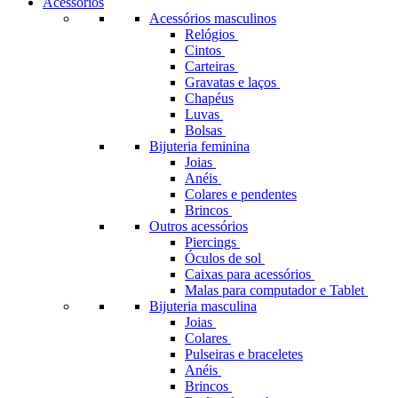
Acessórios
Acessórios masculinos
Relógios
Cintos
Carteiras
Gravatas e laços
Chapéus
Luvas
Bolsas
Bijuteria feminina
Joias
Anéis
Colares e pendentes
Brincos
Outros acessórios
Piercings
Óculos de sol
Caixas para acessórios
Malas para computador e Tablet
Bijuteria masculina
Joias
Colares
Pulseiras e braceletes
Anéis
Brincos