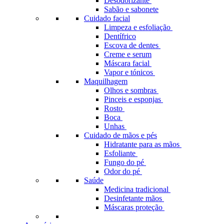
Desodorizante
Sabão e sabonete
Cuidado facial
Limpeza e esfoliação
Dentífrico
Escova de dentes
Creme e serum
Máscara facial
Vapor e tónicos
Maquilhagem
Olhos e sombras
Pinceis e esponjas
Rosto
Boca
Unhas
Cuidado de mãos e pés
Hidratante para as mãos
Esfoliante
Fungo do pé
Odor do pé
Saúde
Medicina tradicional
Desinfetante mãos
Máscaras proteção