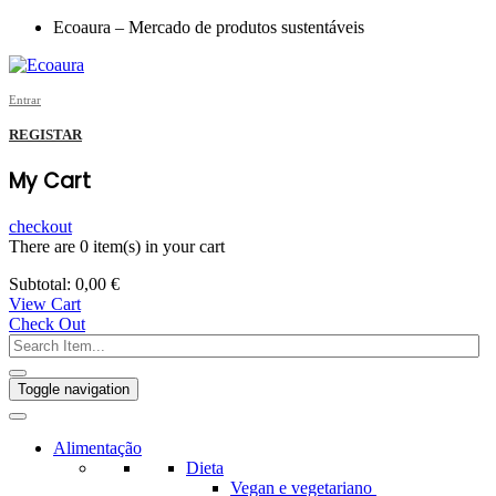
Ecoaura – Mercado de produtos sustentáveis
Entrar
REGISTAR
My Cart
checkout
There are
0 item(s)
in your cart
Subtotal:
0,00
€
View Cart
Check Out
Toggle navigation
Alimentação
Dieta
Vegan e vegetariano