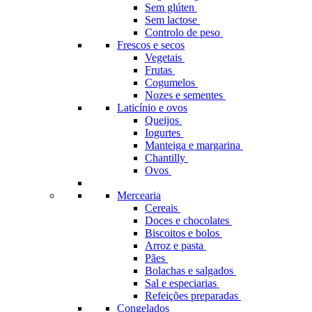
Sem glúten
Sem lactose
Controlo de peso
Frescos e secos
Vegetais
Frutas
Cogumelos
Nozes e sementes
Laticínio e ovos
Queijos
Iogurtes
Manteiga e margarina
Chantilly
Ovos
Mercearia
Cereais
Doces e chocolates
Biscoitos e bolos
Arroz e pasta
Pães
Bolachas e salgados
Sal e especiarias
Refeições preparadas
Congelados