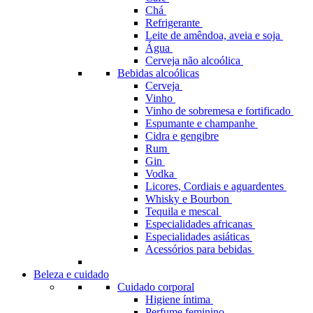
Chá
Refrigerante
Leite de amêndoa, aveia e soja
Água
Cerveja não alcoólica
Bebidas alcoólicas
Cerveja
Vinho
Vinho de sobremesa e fortificado
Espumante e champanhe
Cidra e gengibre
Rum
Gin
Vodka
Licores, Cordiais e aguardentes
Whisky e Bourbon
Tequila e mescal
Especialidades africanas
Especialidades asiáticas
Acessórios para bebidas
Beleza e cuidado
Cuidado corporal
Higiene íntima
Perfume feminino