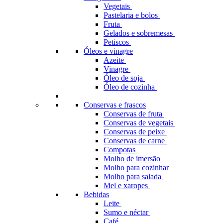
Vegetais
Pastelaria e bolos
Fruta
Gelados e sobremesas
Petiscos
Óleos e vinagre
Azeite
Vinagre
Óleo de soja
Óleo de cozinha
Conservas e frascos
Conservas de fruta
Conservas de vegetais
Conservas de peixe
Conservas de carne
Compotas
Molho de imersão
Molho para cozinhar
Molho para salada
Mel e xaropes
Bebidas
Leite
Sumo e néctar
Café