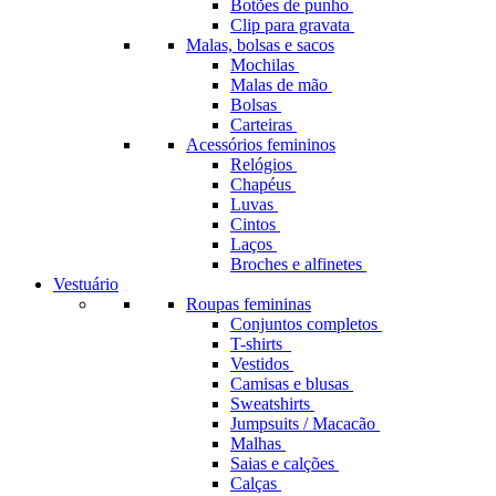
Botões de punho
Clip para gravata
Malas, bolsas e sacos
Mochilas
Malas de mão
Bolsas
Carteiras
Acessórios femininos
Relógios
Chapéus
Luvas
Cintos
Laços
Broches e alfinetes
Vestuário
Roupas femininas
Conjuntos completos
T-shirts
Vestidos
Camisas e blusas
Sweatshirts
Jumpsuits / Macacão
Malhas
Saias e calções
Calças