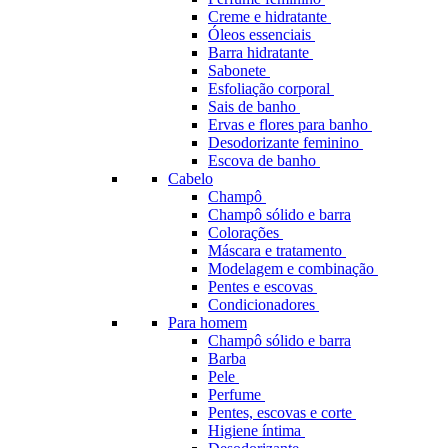
Creme e hidratante
Óleos essenciais
Barra hidratante
Sabonete
Esfoliação corporal
Sais de banho
Ervas e flores para banho
Desodorizante feminino
Escova de banho
Cabelo
Champô
Champô sólido e barra
Colorações
Máscara e tratamento
Modelagem e combinação
Pentes e escovas
Condicionadores
Para homem
Champô sólido e barra
Barba
Pele
Perfume
Pentes, escovas e corte
Higiene íntima