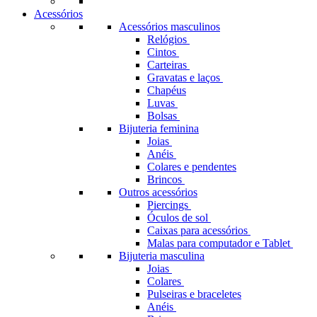
Acessórios
Acessórios masculinos
Relógios
Cintos
Carteiras
Gravatas e laços
Chapéus
Luvas
Bolsas
Bijuteria feminina
Joias
Anéis
Colares e pendentes
Brincos
Outros acessórios
Piercings
Óculos de sol
Caixas para acessórios
Malas para computador e Tablet
Bijuteria masculina
Joias
Colares
Pulseiras e braceletes
Anéis