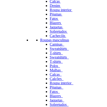
Calças
Denim
Roupa interior
Pijamas
Fatos
Blazers
Jaquetas
Sobretudos
Cachecóis
Roupas masculinas
Camisas
Sweatshirts
T-shirts
Sweatshirts
T-shirts
Polos
Malhas
Calças
Calções
Roupa interior
Pijamas
Fatos
Blazers
Jaquetas
Sobretudos