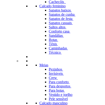
Cachecóis
Calçado feminino
Sapatos baixos
Sapatos de cunha
Sapatos de festa
Sapatos casuais
Saltos altos
Conforto casa
Sandálias
Botas
Ténis
Caminhadas
Técnico
Meias
Pezinhos
Invísiveis
Crew
Para conforto
Para desportos
Para botas
Vestido e joelho
Pele sensível
Calçado masculino