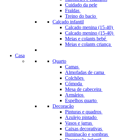
Cuidado da pele
Fraldas
Treino do bacio
Calçado infantil
Calçado menina (15-40)
Calçado menino (15-40)
Meias e colants bebé
Meias e colants criança
Casa
Quarto
Camas
Almofadas de cama
Colchões
Cómoda
Mesa de cabeceira
Armários
Espelhos quarto
Decoração
Pinturas e quadros
Azulejo pintado
Vasos e jarras
Caixas decorativas
Iluminação e sombras
Decoração infantil