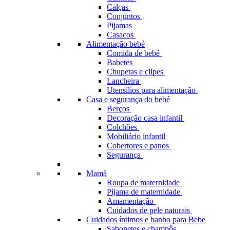
Calças
Conjuntos
Pijamas
Casacos
Alimentação bebé
Comida de bebé
Babetes
Chupetas e clipes
Lancheira
Utensílios para alimentação
Casa e segurança do bebé
Berços
Decoração casa infantil
Colchões
Mobiliário infantil
Cobertores e panos
Segurança
Mamã
Roupa de maternidade
Pijama de maternidade
Amamentação
Cuidados de pele naturais
Cuidados íntimos e banho para Bebe
Sabonetes e champôs