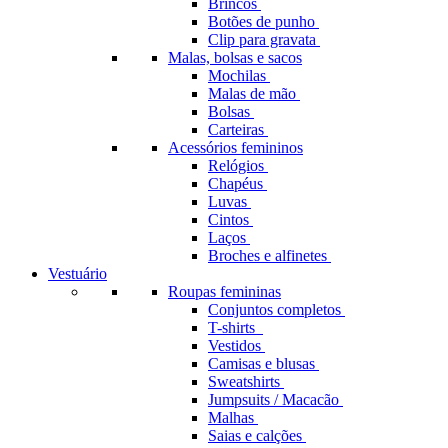
Brincos
Botões de punho
Clip para gravata
Malas, bolsas e sacos
Mochilas
Malas de mão
Bolsas
Carteiras
Acessórios femininos
Relógios
Chapéus
Luvas
Cintos
Laços
Broches e alfinetes
Vestuário
Roupas femininas
Conjuntos completos
T-shirts
Vestidos
Camisas e blusas
Sweatshirts
Jumpsuits / Macacão
Malhas
Saias e calções