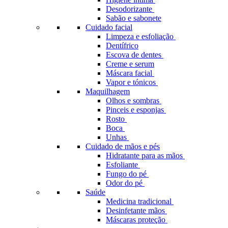
Desodorizante
Sabão e sabonete
Cuidado facial
Limpeza e esfoliação
Dentífrico
Escova de dentes
Creme e serum
Máscara facial
Vapor e tónicos
Maquilhagem
Olhos e sombras
Pinceis e esponjas
Rosto
Boca
Unhas
Cuidado de mãos e pés
Hidratante para as mãos
Esfoliante
Fungo do pé
Odor do pé
Saúde
Medicina tradicional
Desinfetante mãos
Máscaras proteção