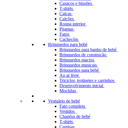
Casacos e blusões
T-shirts
Calças
Calções
Roupa interior
Pijamas
Fatos
Cachecóis
Brinquedos para bebé
Brinquedos para banho de bebé
Brinquedos de construção
Brinquedos macios
Brinquedos musicais
Brinquedos para bebé
Ao ar livre
Triciclos, trotinetes e carrinhos
Desenvolvimento inicial
Mochilas
Vestuário de bebé
Fato completo
Vestidos
Chapéus de bebé
T-shirts
Camisas