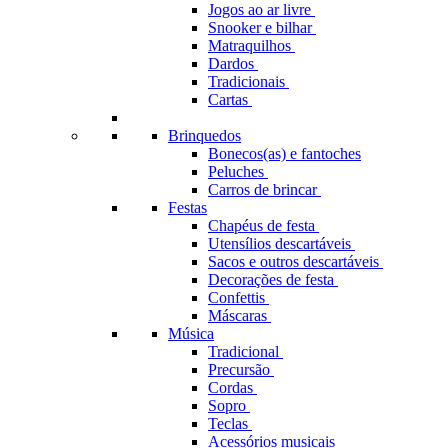
Jogos ao ar livre
Snooker e bilhar
Matraquilhos
Dardos
Tradicionais
Cartas
Brinquedos
Bonecos(as) e fantoches
Peluches
Carros de brincar
Festas
Chapéus de festa
Utensílios descartáveis
Sacos e outros descartáveis
Decorações de festa
Confettis
Máscaras
Música
Tradicional
Precursão
Cordas
Sopro
Teclas
Acessórios musicais