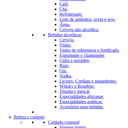
Café
Chá
Refrigerante
Leite de amêndoa, aveia e soja
Água
Cerveja não alcoólica
Bebidas alcoólicas
Cerveja
Vinho
Vinho de sobremesa e fortificado
Espumante e champanhe
Cidra e gengibre
Rum
Gin
Vodka
Licores, Cordiais e aguardentes
Whisky e Bourbon
Tequila e mescal
Especialidades africanas
Especialidades asiáticas
Acessórios para bebidas
Beleza e cuidado
Cuidado corporal
Higiene íntima