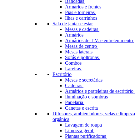
Bancadas
Armários e frentes
Pias e torneiras
Ilhas e carrinhos
Sala de jantar e estar
Mesas e cadeiras
Armários
Armários de T.V. e entretenimento
Mesas de centro
Mesas laterais
Sofás e poltronas
Combos
Lareiras
Escritório
Mesas e secretárias
Cadeiras
Armários e prateleiras de escritório
Iluminação e sombras
Papelaria
Canetas e escrita
Difusores, ambientadores, velas e limpeza
orgânica
Lavagem de roupa
Limpeza geral
Plantas purificadoras