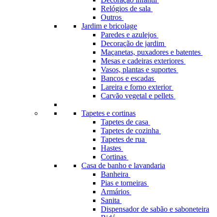
Relógios de sala
Outros
Jardim e bricolage
Paredes e azulejos
Decoração de jardim
Maçanetas, puxadores e batentes
Mesas e cadeiras exteriores
Vasos, plantas e suportes
Bancos e escadas
Lareira e forno exterior
Carvão vegetal e pellets
Tapetes e cortinas
Tapetes de casa
Tapetes de cozinha
Tapetes de rua
Hastes
Cortinas
Casa de banho e lavandaria
Banheira
Pias e torneiras
Armários
Sanita
Dispensador de sabão e saboneteira