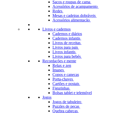
Sacos e roupas de cama
Acessórios de acampamento
Redes
Mesas e cadeiras dobráveis
Acessórios alimentação
Livros e cadernos
Cadernos e diários
Cadernos infantis
Livros de receitas
Livros para pais
Livros infantis
Livros para bebés
Recordações e mente
Relax e zen
Ímanes
Copos e canecas
Porta-chaves
Cartões e postais
Figurinhas
Bolsas tablet e telemóvel
Jogos
Jogos de tabuleiro
Puzzles de peças
Quebra cabeças