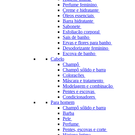
Perfume feminino
Creme e hidratante
Óleos essenciais
Barra hidratante
Sabonete
Esfoliação corporal
Sais de banho
Ervas e flores para banho
Desodorizante feminino
Escova de banho
Cabelo
Champô
Champô sólido e barra
Colorações
Máscara e tratamento
Modelagem e combinação
Pentes e escovas
Condicionadores
Para homem
Champô sólido e barra
Barba
Pele
Perfume
Pentes, escovas e corte
Higiene íntima