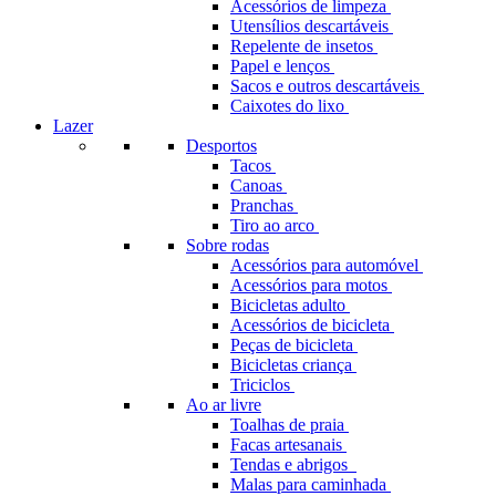
Acessórios de limpeza
Utensílios descartáveis
Repelente de insetos
Papel e lenços
Sacos e outros descartáveis
Caixotes do lixo
Lazer
Desportos
Tacos
Canoas
Pranchas
Tiro ao arco
Sobre rodas
Acessórios para automóvel
Acessórios para motos
Bicicletas adulto
Acessórios de bicicleta
Peças de bicicleta
Bicicletas criança
Triciclos
Ao ar livre
Toalhas de praia
Facas artesanais
Tendas e abrigos
Malas para caminhada