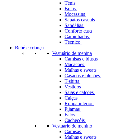
Ténis
Botas
Mocassins
Sapatos casuais
Sandálias
Conforto casa
Caminhadas
Técnico
Bebé e criança
Vestuário de menina
Camisas e blusas
Macacões
Malhas e sweats
Casacos e blusões
T-shirts
Vestidos
Saias e calções
Calças
Roupa interior
Pijamas
Fatos
Cachecóis
Vestuário de menino
Camisas
Malhas e sweats