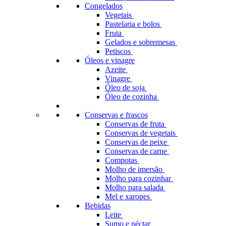
Congelados
Vegetais
Pastelaria e bolos
Fruta
Gelados e sobremesas
Petiscos
Óleos e vinagre
Azeite
Vinagre
Óleo de soja
Óleo de cozinha
Conservas e frascos
Conservas de fruta
Conservas de vegetais
Conservas de peixe
Conservas de carne
Compotas
Molho de imersão
Molho para cozinhar
Molho para salada
Mel e xaropes
Bebidas
Leite
Sumo e néctar