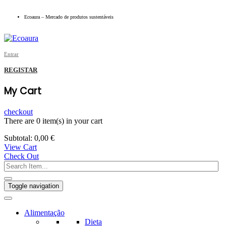
Ecoaura – Mercado de produtos sustentáveis
Entrar
REGISTAR
My Cart
checkout
There are
0 item(s)
in your cart
Subtotal:
0,00
€
View Cart
Check Out
Toggle navigation
Alimentação
Dieta