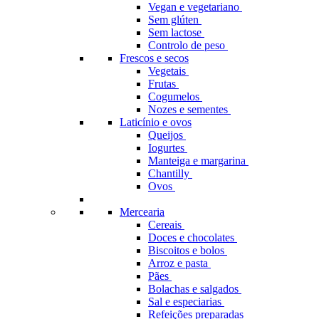
Vegan e vegetariano
Sem glúten
Sem lactose
Controlo de peso
Frescos e secos
Vegetais
Frutas
Cogumelos
Nozes e sementes
Laticínio e ovos
Queijos
Iogurtes
Manteiga e margarina
Chantilly
Ovos
Mercearia
Cereais
Doces e chocolates
Biscoitos e bolos
Arroz e pasta
Pães
Bolachas e salgados
Sal e especiarias
Refeições preparadas